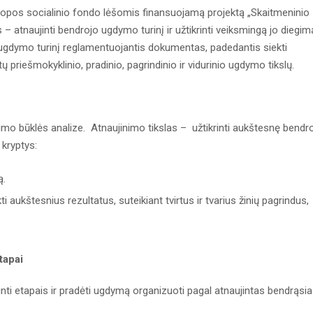
pos socialinio fondo lėšomis finansuojamą projektą „Skaitmeninio
 – atnaujinti bendrojo ugdymo turinį ir užtikrinti veiksmingą jo diegim
gdymo turinį reglamentuojantis dokumentas, padedantis siekti
priešmokyklinio, pradinio, pagrindinio ir vidurinio ugdymo tikslų.
 būklės analize. Atnaujinimo tikslas – užtikrinti aukštesnę bendr
kryptys:
ą.
ukštesnius rezultatus, suteikiant tvirtus ir tvarius žinių pagrindus,
tapai
i etapais ir pradėti ugdymą organizuoti pagal atnaujintas bendrąsi