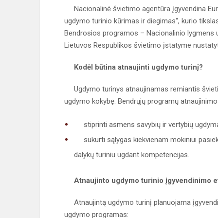
Nacionalinė švietimo agentūra įgyvendina Euro
ugdymo turinio kūrimas ir diegimas“, kurio tikslas
Bendrosios programos – Nacionalinio lygmens u
Lietuvos Respublikos švietimo įstatyme nustatytų 
Kodėl būtina atnaujinti ugdymo turinį?
Ugdymo turinys atnaujinamas remiantis švietimo
ugdymo kokybę. Bendrųjų programų atnaujinimo 
stiprinti asmens savybių ir vertybių ugdym
sukurti sąlygas kiekvienam mokiniui pasiekti a
dalykų turiniu ugdant kompetencijas.
Atnaujinto ugdymo turinio įgyvendinimo e
Atnaujintą ugdymo turinį planuojama įgyvendint
ugdymo programas: