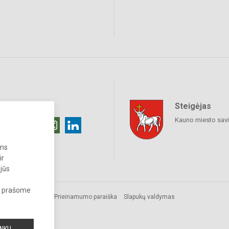
Steigėjas
raukime
Kauno miesto sav
ums
ir
 jūs
s, prašome
Prieinamumo paraiška
Slapukų valdymas
a.
INKU