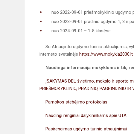
nuo 2022-09-01 priešmokyklinio ugdymo p
nuo 2023-09-01 pradinio ugdymo 1, 3 ir pag
nuo 2024-09-01 – 1-8 klasėse.
Su Atnaujinto ugdymo turinio aktualijomis, vyk
interneto svetainėje
https://www.mokykla2030.lt
Naudinga informacija mokykloms ir tik, re
ĮSAKYMAS DĖL švietimo, mokslo ir sporto min
PRIEŠMOKYKLINIO, PRADINIO, PAGRINDINIO I
Pamokos stebėjimo protokolas
Naudingi renginiai dalykininkams apie UTA
Pasirengimas ugdymo turinio atnaujinimui