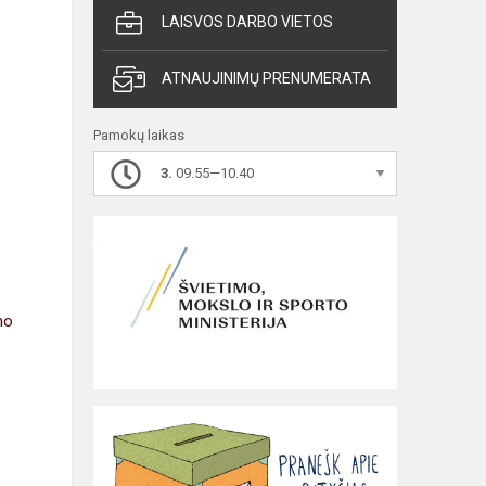
LAISVOS DARBO VIETOS
ATNAUJINIMŲ PRENUMERATA
Pamokų laikas
3.
09.55—10.40
mo