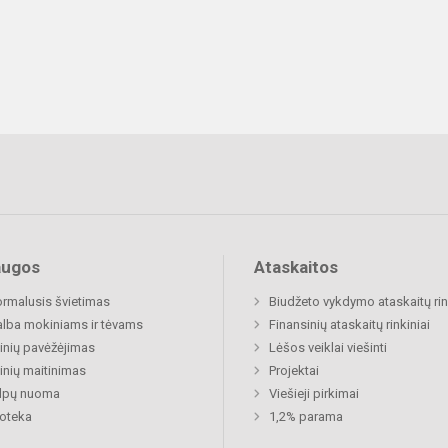
augos
Ataskaitos
rmalusis švietimas
Biudžeto vykdymo ataskaitų rin
lba mokiniams ir tėvams
Finansinių ataskaitų rinkiniai
nių pavėžėjimas
Lėšos veiklai viešinti
nių maitinimas
Projektai
alpų nuoma
Viešieji pirkimai
ioteka
1,2% parama