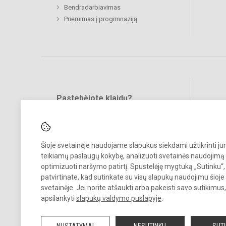
Bendradarbiavimas
Priėmimas į progimnaziją
Pastebėjote klaidų?
Bend
Turite pasiūlymų?
RAŠYKITE
Šioje svetainėje naudojame slapukus siekdami užtikrinti j
teikiamų paslaugų kokybę, analizuoti svetainės naudojimą 
optimizuoti naršymo patirtį. Spustelėję mygtuką „Sutinku“,
patvirtinate, kad sutinkate su visų slapukų naudojimu šioje
svetainėje. Jei norite atšaukti arba pakeisti savo sutikimu
© 2024. Kauno Kazio Griniaus progimnazija. Visos teisės saugomos.
apsilankyti
slapukų valdymo puslapyje
.
Kopijuoti turinį be raštiško progimnazijos sutikimo griežtai draudžiam
NUSTATYMAI
NESUTINKU
SUT