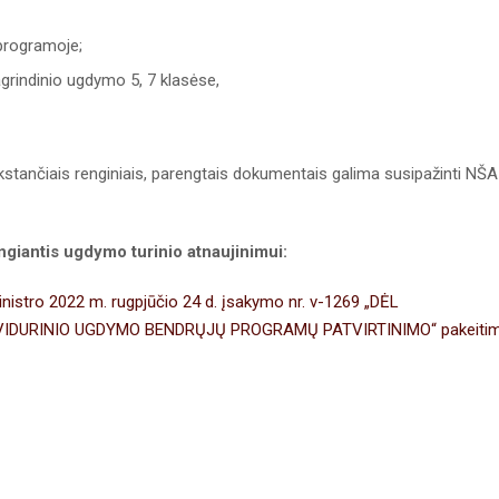
rogramoje;
rindinio ugdymo 5, 7 klasėse,
stančiais renginiais, parengtais dokumentais galima susipažinti NŠA
ngiantis ugdymo turinio atnaujinimui:
istro 2022 m. rugpjūčio 24 d. įsakymo nr. v-1269 „DĖL
R VIDURINIO UGDYMO BENDRŲJŲ PROGRAMŲ PATVIRTINIMO“ pakeiti