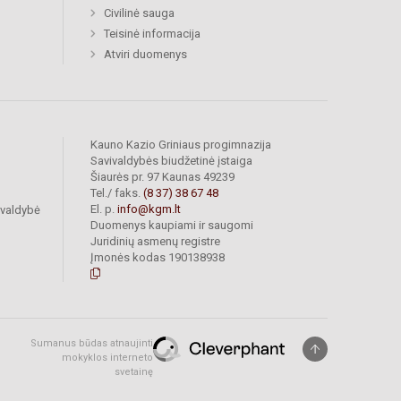
Civilinė sauga
Teisinė informacija
Atviri duomenys
Kauno Kazio Griniaus progimnazija
Savivaldybės biudžetinė įstaiga
Šiaurės pr. 97 Kaunas 49239
Tel./ faks.
(8 37) 38 67 48
El. p.
info@kgm.lt
ivaldybė
Duomenys kaupiami ir saugomi
Juridinių asmenų registre
Įmonės kodas 190138938
Sumanus būdas atnaujinti
mokyklos interneto
svetainę