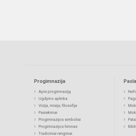
Progimnazija
Pasl
Apie progimnaziją
Nefo
Ugdymo aplinka
Paga
Vizija, misija, filosofija
Moki
Pasiekimai
Moki
Progimnazijos simboliai
Pat
Progimnazijos himnas
Bibl
Tradiciniai renginiai