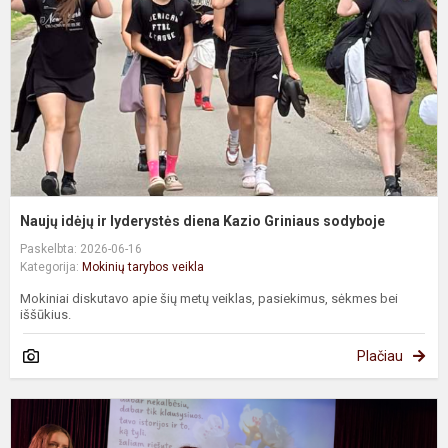
d
K
G
s
Naujų idėjų ir lyderystės diena Kazio Griniaus sodyboje
Paskelbta: 2026-06-16
Kategorija:
Mokinių tarybos veikla
Mokiniai diskutavo apie šių metų veiklas, pasiekimus, sėkmes bei
iššūkius.
Plačiau
A
p