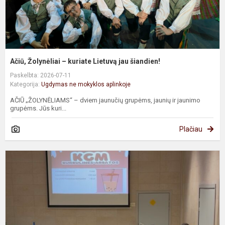
Ačiū, Žolynėliai – kuriate Lietuvą jau šiandien!
Paskelbta: 2026-07-11
Kategorija:
Ugdymas ne mokyklos aplinkoje
AČIŪ „ŽOLYNĖLIAMS“ – dviem jaunučių grupėms, jaunių ir jaunimo
grupėms. Jūs kuri...
Plačiau
P
b
ir
g
d