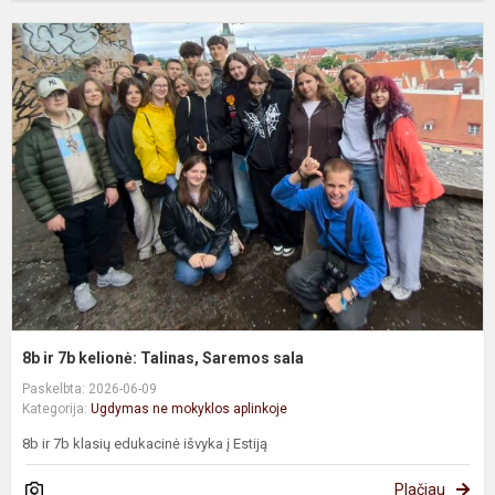
8
ir
7
k
T
S
s
8b ir 7b kelionė: Talinas, Saremos sala
Paskelbta: 2026-06-09
Kategorija:
Ugdymas ne mokyklos aplinkoje
8b ir 7b klasių edukacinė išvyka į Estiją
Plačiau