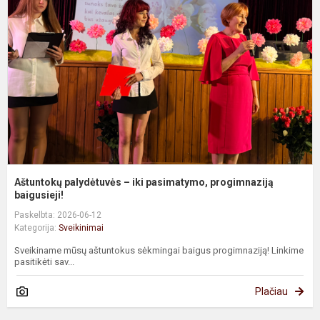
–
ik
p
p
b
Aštuntokų palydėtuvės – iki pasimatymo, progimnaziją
baigusieji!
Paskelbta: 2026-06-12
Kategorija:
Sveikinimai
Sveikiname mūsų aštuntokus sėkmingai baigus progimnaziją! Linkime
pasitikėti sav...
Plačiau