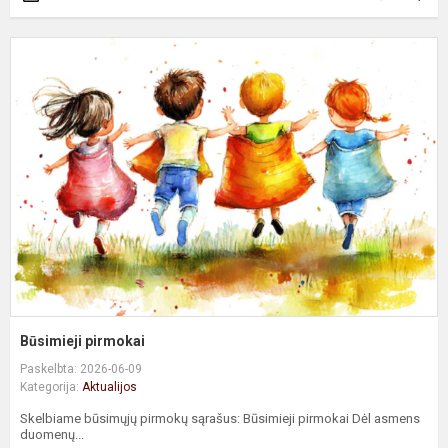
B
p
Būsimieji pirmokai
Paskelbta: 2026-06-09
Kategorija:
Aktualijos
Skelbiame būsimųjų pirmokų sąrašus: Būsimieji pirmokai Dėl asmens
duomenų...