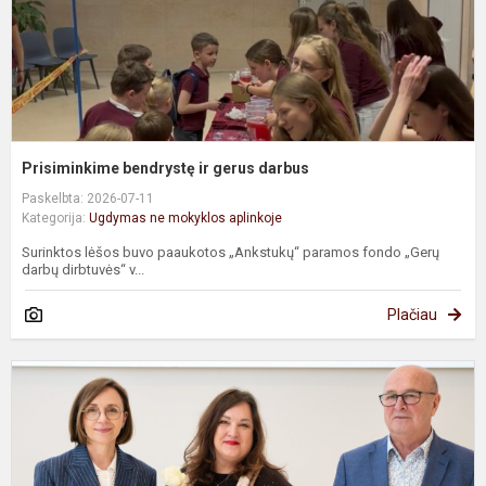
Prisiminkime bendrystę ir gerus darbus
Paskelbta: 2026-07-11
Kategorija:
Ugdymas ne mokyklos aplinkoje
Surinktos lėšos buvo paaukotos „Ankstukų“ paramos fondo „Gerų
darbų dirbtuvės“ v...
Plačiau
D
g
į