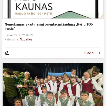
Nemokamas skaitmeninį orientacinį žaidimą „Ryšio 100-
metis“
Paskelbta: 2026-07-28
Kategorija:
Aktualijos
Plačiau
A
Ž
–
k
L
j
š