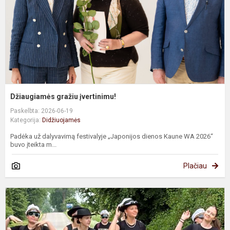
Džiaugiamės gražiu įvertinimu!
Paskelbta: 2026-06-19
Kategorija:
Didžiuojamės
Padėka už dalyvavimą festivalyje „Japonijos dienos Kaune WA 2026“
buvo įteikta m...
Plačiau
N
i
ir
l