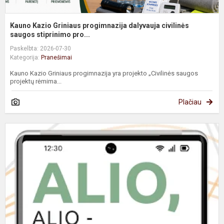
Kauno Kazio Griniaus progimnazija dalyvauja civilinės
saugos stiprinimo pro...
Paskelbta: 2026-07-30
Kategorija:
Pranešimai
Kauno Kazio Griniaus progimnazija yra projekto „Civilinės saugos
projektų rėmima...
Plačiau
N
s
o
ž
1
m