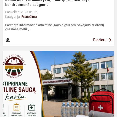
Kauno Kazio Griniaus progimnazijoje – dėmesys
bendruomenės saugumui
Paskelbta: 2026-05-22
Kategorija:
Pranešimai
Parengta informacinė atmintinė „Kaip elgtis oro pavojaus ar dronų
grėsmės metu“,...
Plačiau
K
K
G
p
d
c
s