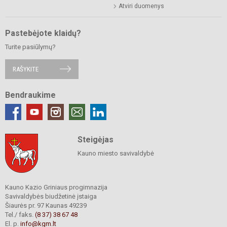
Atviri duomenys
Pastebėjote klaidų?
Turite pasiūlymų?
RAŠYKITE
Bendraukime
Steigėjas
Kauno miesto savivaldybė
Kauno Kazio Griniaus progimnazija
Savivaldybės biudžetinė įstaiga
Šiaurės pr. 97 Kaunas 49239
Tel./ faks.
(8 37) 38 67 48
El. p.
info@kgm.lt