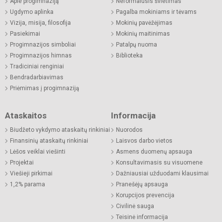
Apie progimnaziją
Neformalusis švietimas
Ugdymo aplinka
Pagalba mokiniams ir tėvams
Vizija, misija, filosofija
Mokinių pavėžėjimas
Pasiekimai
Mokinių maitinimas
Progimnazijos simboliai
Patalpų nuoma
Progimnazijos himnas
Biblioteka
Tradiciniai renginiai
Bendradarbiavimas
Priėmimas į progimnaziją
Ataskaitos
Informacija
Biudžeto vykdymo ataskaitų rinkiniai
Nuorodos
Finansinių ataskaitų rinkiniai
Laisvos darbo vietos
Lėšos veiklai viešinti
Asmens duomenų apsauga
Projektai
Konsultavimasis su visuomene
Viešieji pirkimai
Dažniausiai užduodami klausimai
1,2% parama
Pranešėjų apsauga
Korupcijos prevencija
Civilinė sauga
Teisinė informacija