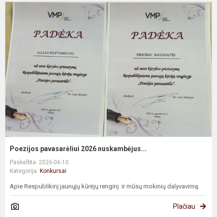
P
p
2
n
Poezijos pavasarėliui 2026 nuskambėjus...
Paskelbta: 2026-06-10
Kategorija:
Konkursai
Apie Respublikinį jaunųjų kūrėjų renginį ir mūsų mokinių dalyvavimą.
Plačiau