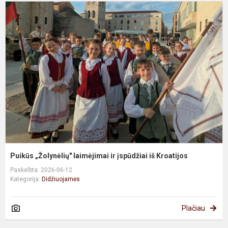
P
„
l
ir
į
i
K
Puikūs „Žolynėlių" laimėjimai ir įspūdžiai iš Kroatijos
Paskelbta: 2026-06-12
Kategorija:
Didžiuojamės
Plačiau