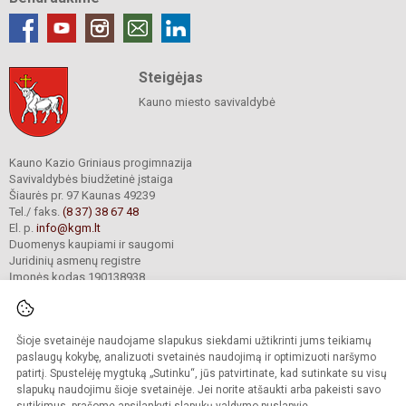
Steigėjas
Kauno miesto savivaldybė
Kauno Kazio Griniaus progimnazija
Savivaldybės biudžetinė įstaiga
Šiaurės pr. 97 Kaunas 49239
Tel./ faks.
(8 37) 38 67 48
El. p.
info@kgm.lt
Duomenys kaupiami ir saugomi
Juridinių asmenų registre
Įmonės kodas 190138938
Šioje svetainėje naudojame slapukus siekdami užtikrinti jums teikiamų
© 2024. Kauno Kazio Griniaus progimnazija. Visos teisės saugomos.
Kopijuoti turinį be raštiško progimnazijos sutikimo griežtai draudžiama.
paslaugų kokybę, analizuoti svetainės naudojimą ir optimizuoti naršymo
patirtį. Spustelėję mygtuką „Sutinku“, jūs patvirtinate, kad sutinkate su visų
Prieinamumo paraiška
Slapukų valdymas
slapukų naudojimu šioje svetainėje. Jei norite atšaukti arba pakeisti savo