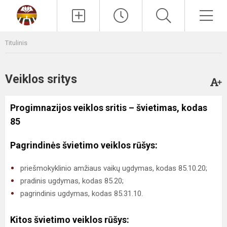
Paieška
Men
Titulinis
Veiklos sritys
Progimnazijos veiklos sritis – švietimas, kodas
85
Pagrindinės švietimo veiklos rūšys:
priešmokyklinio amžiaus vaikų ugdymas, kodas 85.10.20;
pradinis ugdymas, kodas 85.20;
pagrindinis ugdymas, kodas 85.31.10.
Kitos švietimo veiklos rūšys: