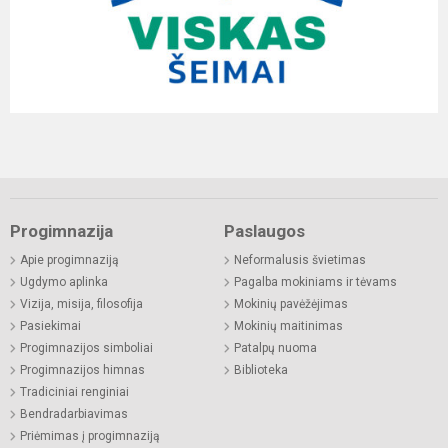
Progimnazija
Paslaugos
Apie progimnaziją
Neformalusis švietimas
Ugdymo aplinka
Pagalba mokiniams ir tėvams
Vizija, misija, filosofija
Mokinių pavėžėjimas
Pasiekimai
Mokinių maitinimas
Progimnazijos simboliai
Patalpų nuoma
Progimnazijos himnas
Biblioteka
Tradiciniai renginiai
Bendradarbiavimas
Priėmimas į progimnaziją