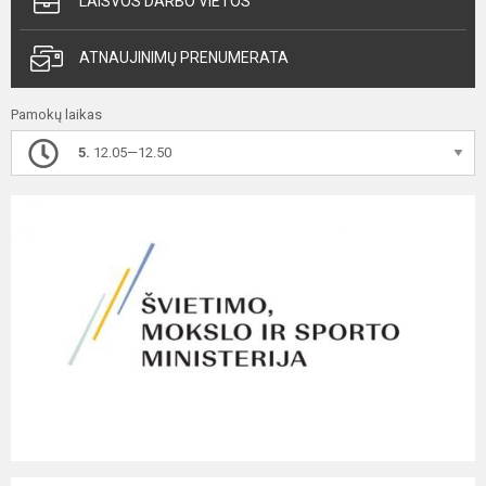
LAISVOS DARBO VIETOS
ATNAUJINIMŲ PRENUMERATA
Pamokų laikas
5.
12.05—12.50