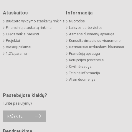
Ataskaitos
Informacija
Biudžeto vykdymo ataskaitų rinkiniai
Nuorodos
Finansinių ataskaitų rinkiniai
Laisvos darbo vietos
Lėšos veiklai viešinti
Asmens duomenų apsauga
Projektai
Konsultavimasis su visuomene
Viešieji pirkimai
Dažniausiai užduodami klausimai
1,2% parama
Pranešėjų apsauga
Korupcijos prevencija
Civilinė sauga
Teisinė informacija
Atviri duomenys
Pastebėjote klaidų?
Turite pasiūlymų?
RAŠYKITE
Bendraukime