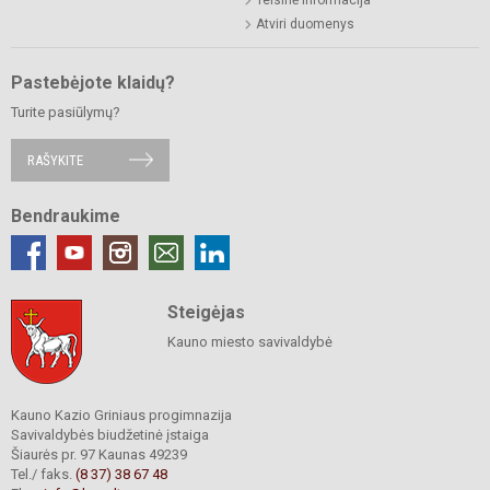
Atviri duomenys
Pastebėjote klaidų?
Turite pasiūlymų?
RAŠYKITE
Bendraukime
Steigėjas
Kauno miesto savivaldybė
Kauno Kazio Griniaus progimnazija
Savivaldybės biudžetinė įstaiga
Šiaurės pr. 97 Kaunas 49239
Tel./ faks.
(8 37) 38 67 48