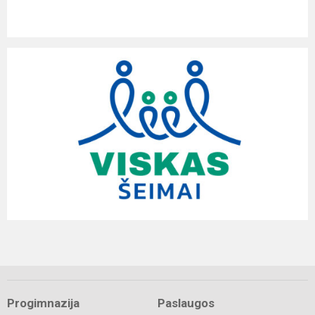
Progimnazija
Paslaugos