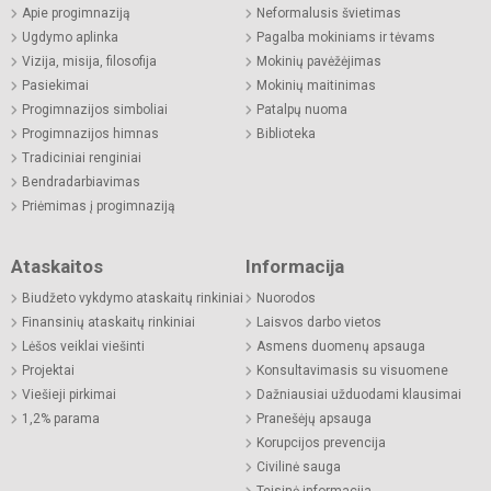
Apie progimnaziją
Neformalusis švietimas
Ugdymo aplinka
Pagalba mokiniams ir tėvams
Vizija, misija, filosofija
Mokinių pavėžėjimas
Pasiekimai
Mokinių maitinimas
Progimnazijos simboliai
Patalpų nuoma
Progimnazijos himnas
Biblioteka
Tradiciniai renginiai
Bendradarbiavimas
Priėmimas į progimnaziją
Ataskaitos
Informacija
Biudžeto vykdymo ataskaitų rinkiniai
Nuorodos
Finansinių ataskaitų rinkiniai
Laisvos darbo vietos
Lėšos veiklai viešinti
Asmens duomenų apsauga
Projektai
Konsultavimasis su visuomene
Viešieji pirkimai
Dažniausiai užduodami klausimai
1,2% parama
Pranešėjų apsauga
Korupcijos prevencija
Civilinė sauga
Teisinė informacija