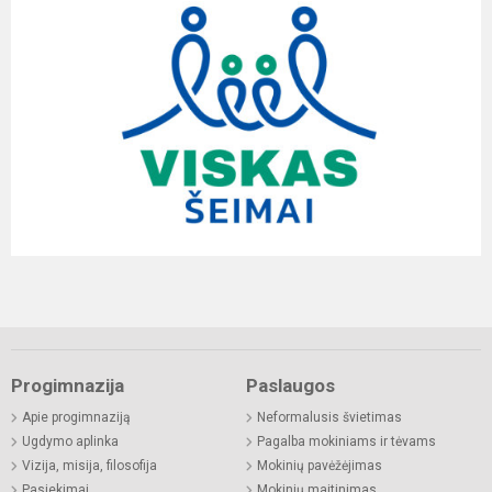
Progimnazija
Paslaugos
Apie progimnaziją
Neformalusis švietimas
Ugdymo aplinka
Pagalba mokiniams ir tėvams
Vizija, misija, filosofija
Mokinių pavėžėjimas
Pasiekimai
Mokinių maitinimas