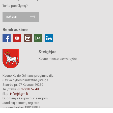
Turite pasiūlymų?
RAŠYKITE
Bendraukime
Steigėjas
Kauno miesto savivaldybė
Kauno Kazio Griniaus progimnazija
Savivaldybės biudžetinė įstaiga
Šiaurės pr. 97 Kaunas 49239
Tel./ faks.
(8 37) 38 67 48
El. p.
info@kgm.lt
Duomenys kaupiami ir saugomi
Juridinių asmenų registre
Įmonės kodas 190138938