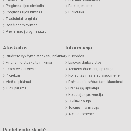
Progimnazijos simboliai
Patalpų nuoma
Progimnazijos himnas
Biblioteka
Tradiciniai renginiai
Bendradarbiavimas
Priėmimas į progimnaziją
Ataskaitos
Informacija
Biudžeto vykdymo ataskaitų rinkiniai
Nuorodos
Finansinių ataskaitų rinkiniai
Laisvos darbo vietos
Lėšos veiklai viešinti
Asmens duomenų apsauga
Projektai
Konsultavimasis su visuomene
Viešieji pirkimai
Dažniausiai užduodami klausimai
1,2% parama
Pranešėjų apsauga
Korupcijos prevencija
Civilinė sauga
Teisinė informacija
Atviri duomenys
Pastebėjote klaidų?