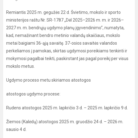
Remiantis 2025 m. gegužės 22 d. Švietimo, mokslo ir sporto
ministerijos raštu Nr. SR-1787 „Dėl 2025–2026 m. m. ir 2026–
2027 m. m. bendrųjų ugdymo planų įgyvendinimo“, numatyta,
kad, nemažinant bendro metinio valandų skaičiaus, mokslo
metai baigiami 36-ąją savaitę. 37-osios savaitės valandos
perkeliamos į pamokas, skirtas ugdymosi poreikiams tenkinti ir
mokymosi pagalbai teikti, paskirstant jas pagal poreikį per visus
mokslo metus.
Ugdymo proceso metu skiriamos atostogos
atostogos ugdymo procese:
Rudens atostogos 2025 m. lapkričio 3 d. – 2025 m. lapkričio 9 d.
Žiemos (Kalėdų) atostogos 2025 m. gruodžio 24 d. – 2026 m.
sausio 4 d.