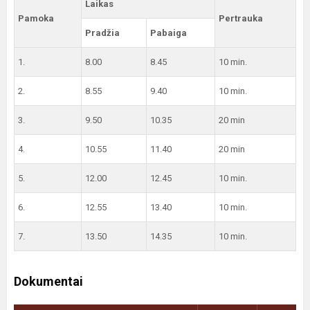
Laikas
Pamoka
Pertrauka
Pradžia
Pabaiga
1.
8.00
8.45
10 min.
2.
8.55
9.40
10 min.
3.
9.50
10.35
20 min
4.
10.55
11.40
20 min
5.
12.00
12.45
10 min.
6.
12.55
13.40
10 min.
7.
13.50
14.35
10 min.
Dokumentai