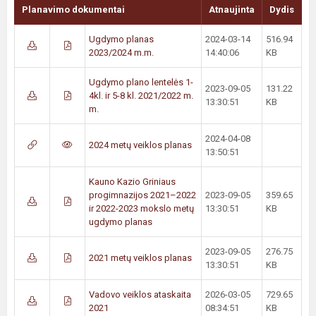
Planavimo dokumentai
Atnaujinta
Dydis
Ugdymo planas
2024-03-14
516.94
2023/2024 m.m.
14:40:06
KB
Ugdymo plano lentelės 1-
2023-09-05
131.22
4kl. ir 5-8 kl. 2021/2022 m.
13:30:51
KB
m.
2024-04-08
2024 metų veiklos planas
13:50:51
Kauno Kazio Griniaus
progimnazijos 2021–2022
2023-09-05
359.65
ir 2022-2023 mokslo metų
13:30:51
KB
ugdymo planas
2023-09-05
276.75
2021 metų veiklos planas
13:30:51
KB
Vadovo veiklos ataskaita
2026-03-05
729.65
2021
08:34:51
KB