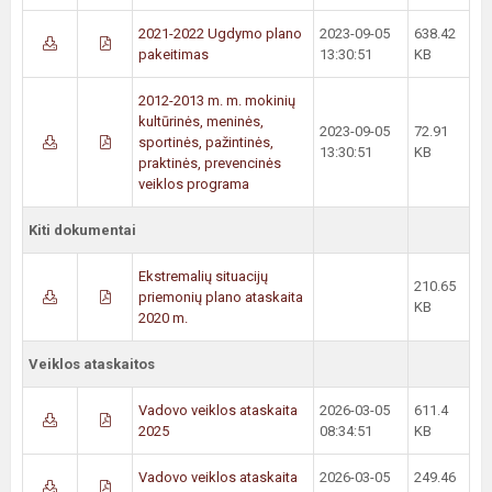
2021-2022 Ugdymo plano
2023-09-05
638.42
pakeitimas
13:30:51
KB
2012-2013 m. m. mokinių
kultūrinės, meninės,
2023-09-05
72.91
sportinės, pažintinės,
13:30:51
KB
praktinės, prevencinės
veiklos programa
Kiti dokumentai
Ekstremalių situacijų
210.65
priemonių plano ataskaita
KB
2020 m.
Veiklos ataskaitos
Vadovo veiklos ataskaita
2026-03-05
611.4
2025
08:34:51
KB
Vadovo veiklos ataskaita
2026-03-05
249.46