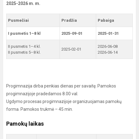
2025-2026 m. m.
Pusmečiai
Pradžia
Pabaiga
I pusmetis 1–8 kl
2025-09-01
2025-01-31
II pusmetis 1–4 kl.
2026-06-08
2025-02-01
II pusmetis 5–8 kl.
2026-06-14
Progimnazija dirba penkias dienas per savaitę. Pamokos
progimnazijoje pradedamos 8.00 val.
Ugdymo procesas progimnazijoje organizuojamas pamokų
forma. Pamokos trukmė – 45 min.
Pamokų laikas