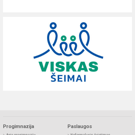
Progimnazija
Paslaugos
Apie progimnaziją
Neformalusis švietimas