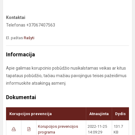
Kontaktai
Telefonas +37067407563
El. paštas
Rašyti
Informacija
Apie galimas korupcinio pobūdžio nusikalstamas veikas ar kitus
tapataus pobūdžio, tačiau mažiau pavojingus teisės pažeidimus
informuokite atsakingą asmenį.
Dokumentai
Korupcijos prevencija
Atnaujinta
Dydis
Korupcijos prevencijos
2022-11-25
131.7
programa
14:09:29
KB