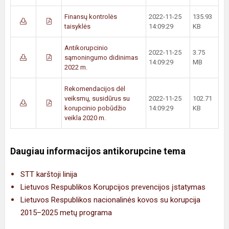
Finansų kontrolės
2022-11-25
135.93
taisyklės
14:09:29
KB
Antikorupcinio
2022-11-25
3.75
sąmoningumo didinimas
14:09:29
MB
2022 m.
Rekomendacijos dėl
veiksmų, susidūrus su
2022-11-25
102.71
korupcinio pobūdžio
14:09:29
KB
veikla 2020 m.
Daugiau informacijos antikorupcine tema
STT karštoji linija
Lietuvos Respublikos Korupcijos prevencijos įstatymas
Lietuvos Respublikos nacionalinės kovos su korupcija
2015–2025 metų programa