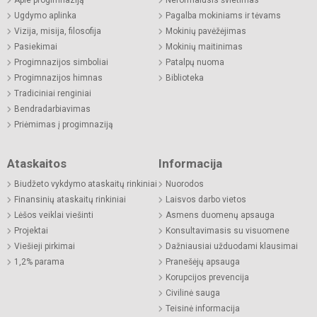
Ugdymo aplinka
Pagalba mokiniams ir tėvams
Vizija, misija, filosofija
Mokinių pavėžėjimas
Pasiekimai
Mokinių maitinimas
Progimnazijos simboliai
Patalpų nuoma
Progimnazijos himnas
Biblioteka
Tradiciniai renginiai
Bendradarbiavimas
Priėmimas į progimnaziją
Ataskaitos
Informacija
Biudžeto vykdymo ataskaitų rinkiniai
Nuorodos
Finansinių ataskaitų rinkiniai
Laisvos darbo vietos
Lėšos veiklai viešinti
Asmens duomenų apsauga
Projektai
Konsultavimasis su visuomene
Viešieji pirkimai
Dažniausiai užduodami klausimai
1,2% parama
Pranešėjų apsauga
Korupcijos prevencija
Civilinė sauga
Teisinė informacija