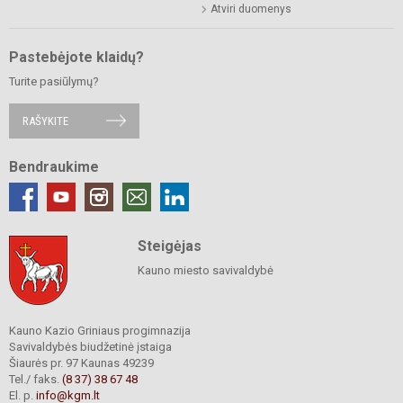
Atviri duomenys
Pastebėjote klaidų?
Turite pasiūlymų?
RAŠYKITE
Bendraukime
Steigėjas
Kauno miesto savivaldybė
Kauno Kazio Griniaus progimnazija
Savivaldybės biudžetinė įstaiga
Šiaurės pr. 97 Kaunas 49239
Tel./ faks.
(8 37) 38 67 48
El. p.
info@kgm.lt