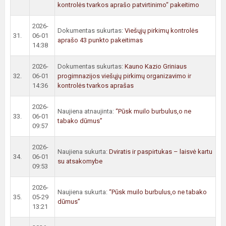
kontrolės tvarkos aprašo patvirtinimo“ pakeitimo
2026-
Dokumentas sukurtas:
Viešųjų pirkimų kontrolės
31.
06-01
aprašo 43 punkto pakeitimas
14:38
2026-
Dokumentas sukurtas:
Kauno Kazio Griniaus
32.
06-01
progimnazijos viešųjų pirkimų organizavimo ir
14:36
kontrolės tvarkos aprašas
2026-
Naujiena atnaujinta:
“Pūsk muilo burbulus,o ne
33.
06-01
tabako dūmus”
09:57
2026-
Naujiena sukurta:
Dviratis ir paspirtukas – laisvė kartu
34.
06-01
su atsakomybe
09:53
2026-
Naujiena sukurta:
“Pūsk muilo burbulus,o ne tabako
35.
05-29
dūmus”
13:21