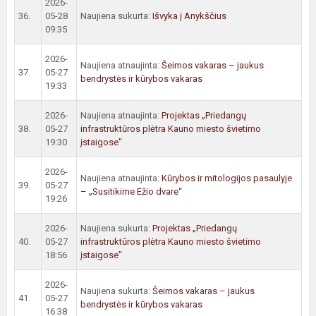
2026-
36.
05-28
Naujiena sukurta:
Išvyka į Anykščius
09:35
2026-
Naujiena atnaujinta:
Šeimos vakaras – jaukus
37.
05-27
bendrystės ir kūrybos vakaras
19:33
2026-
Naujiena atnaujinta:
Projektas „Priedangų
38.
05-27
infrastruktūros plėtra Kauno miesto švietimo
19:30
įstaigose"
2026-
Naujiena atnaujinta:
Kūrybos ir mitologijos pasaulyje
39.
05-27
– „Susitikime Ežio dvare“
19:26
2026-
Naujiena sukurta:
Projektas „Priedangų
40.
05-27
infrastruktūros plėtra Kauno miesto švietimo
18:56
įstaigose"
2026-
Naujiena sukurta:
Šeimos vakaras – jaukus
41.
05-27
bendrystės ir kūrybos vakaras
16:38