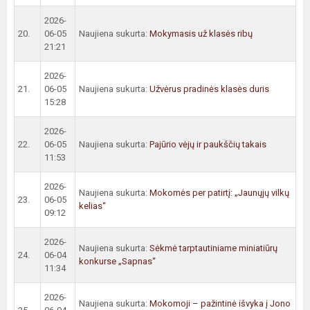
2026-
20.
06-05
Naujiena sukurta:
Mokymasis už klasės ribų
21:21
2026-
21.
06-05
Naujiena sukurta:
Užvėrus pradinės klasės duris
15:28
2026-
22.
06-05
Naujiena sukurta:
Pajūrio vėjų ir paukščių takais
11:53
2026-
Naujiena sukurta:
Mokomės per patirtį: „Jaunųjų vilkų
23.
06-05
kelias“
09:12
2026-
Naujiena sukurta:
Sėkmė tarptautiniame miniatiūrų
24.
06-04
konkurse „Sapnas“
11:34
2026-
Naujiena sukurta:
Mokomoji – pažintinė išvyka į Jono