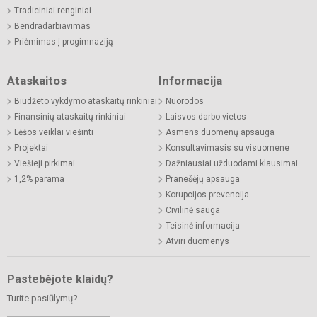
Tradiciniai renginiai
Bendradarbiavimas
Priėmimas į progimnaziją
Ataskaitos
Informacija
Biudžeto vykdymo ataskaitų rinkiniai
Nuorodos
Finansinių ataskaitų rinkiniai
Laisvos darbo vietos
Lėšos veiklai viešinti
Asmens duomenų apsauga
Projektai
Konsultavimasis su visuomene
Viešieji pirkimai
Dažniausiai užduodami klausimai
1,2% parama
Pranešėjų apsauga
Korupcijos prevencija
Civilinė sauga
Teisinė informacija
Atviri duomenys
Pastebėjote klaidų?
Turite pasiūlymų?