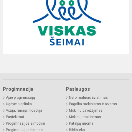
Progimnazija
Paslaugos
Apie progimnaziją
Neformalusis švietimas
Ugdymo aplinka
Pagalba mokiniams ir tėvams
Vizija, misija, filosofija
Mokinių pavėžėjimas
Pasiekimai
Mokinių maitinimas
Progimnazijos simboliai
Patalpų nuoma
Progimnazijos himnas
Biblioteka