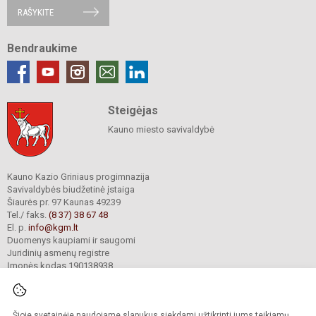
RAŠYKITE
Bendraukime
Steigėjas
Kauno miesto savivaldybė
Kauno Kazio Griniaus progimnazija
Savivaldybės biudžetinė įstaiga
Šiaurės pr. 97 Kaunas 49239
Tel./ faks.
(8 37) 38 67 48
El. p.
info@kgm.lt
Duomenys kaupiami ir saugomi
Juridinių asmenų registre
Įmonės kodas 190138938
Šioje svetainėje naudojame slapukus siekdami užtikrinti jums teikiamų
© 2024. Kauno Kazio Griniaus progimnazija. Visos teisės saugomos.