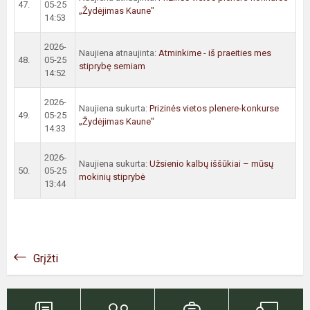
47.
05-25
„Žydėjimas Kaune"
14:53
2026-
Naujiena atnaujinta:
Atminkime - iš praeities mes
48.
05-25
stiprybę semiam
14:52
2026-
Naujiena sukurta:
Prizinės vietos plenere-konkurse
49.
05-25
„Žydėjimas Kaune"
14:33
2026-
Naujiena sukurta:
Užsienio kalbų iššūkiai – mūsų
50.
05-25
mokinių stiprybė
13:44
Grįžti