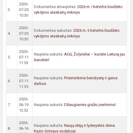
2026-
Dokumentas atnaujintas:
2026 m. I ketvirtis biudžeto
3.
07-20
vykdymo ataskaitų rinkinys
10:30
2026-
Dokumentas sukurtas:
2026 m. II ketvirtis biudžeto
4.
07-20
vykdymo ataskaitų rinkinys
10:30
2026-
Naujiena sukurta:
Ačiū, Žolynėliai – kuriate Lietuvą jau
5.
07-11
šiandien!
11:53
2026-
Naujiena sukurta:
Prisiminkime bendrystę ir gerus
6.
07-11
darbus
11:35
2026-
7.
06-19
Naujiena sukurta:
Džiaugiamės gražiu įvertinimu!
12:32
2026-
Naujiena sukurta:
Naujų idėjų ir lyderystės diena
8.
06-16
Kazio Griniaus sodyboje