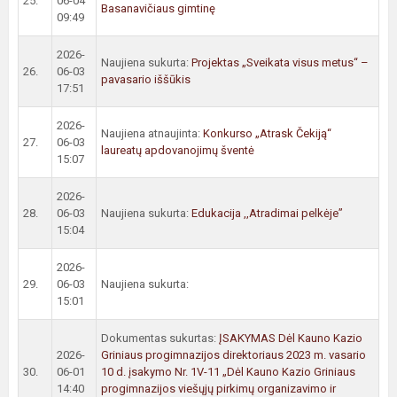
25.
06-04
Basanavičiaus gimtinę
09:49
2026-
Naujiena sukurta:
Projektas „Sveikata visus metus“ –
26.
06-03
pavasario iššūkis
17:51
2026-
Naujiena atnaujinta:
Konkurso „Atrask Čekiją“
27.
06-03
laureatų apdovanojimų šventė
15:07
2026-
28.
06-03
Naujiena sukurta:
Edukacija ,,Atradimai pelkėje”
15:04
2026-
29.
06-03
Naujiena sukurta:
15:01
Dokumentas sukurtas:
ĮSAKYMAS Dėl Kauno Kazio
2026-
Griniaus progimnazijos direktoriaus 2023 m. vasario
30.
06-01
10 d. įsakymo Nr. 1V-11 „Dėl Kauno Kazio Griniaus
14:40
progimnazijos viešųjų pirkimų organizavimo ir