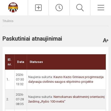
Paieška
Men
Titulinis
Paskutiniai atnaujinimai
El.
Data
Statusas
nr.
2026-
Naujiena sukurta:
Kauno Kazio Griniaus progimnazija
1.
07-30
dalyvauja civilinės saugos stiprinimo projekte
13:32
2026-
Naujiena sukurta:
Nemokamas skaitmeninį orientacinį
2.
07-28
žaidimą „Ryšio 100-metis“
08:35