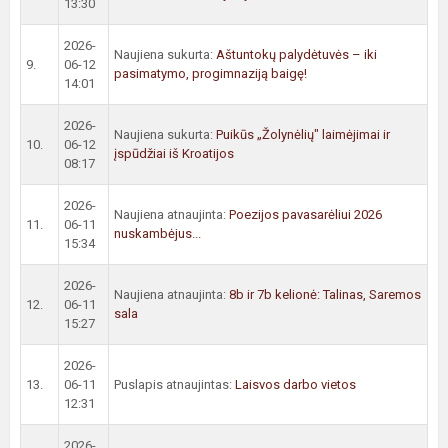
13:30
2026-
Naujiena sukurta:
Aštuntokų palydėtuvės – iki
9.
06-12
pasimatymo, progimnaziją baigę!
14:01
2026-
Naujiena sukurta:
Puikūs „Žolynėlių" laimėjimai ir
10.
06-12
įspūdžiai iš Kroatijos
08:17
2026-
Naujiena atnaujinta:
Poezijos pavasarėliui 2026
11.
06-11
nuskambėjus...
15:34
2026-
Naujiena atnaujinta:
8b ir 7b kelionė: Talinas, Saremos
12.
06-11
sala
15:27
2026-
13.
06-11
Puslapis atnaujintas:
Laisvos darbo vietos
12:31
2026-