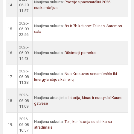
Naujiena sukurta:
Poezijos pavasarėliui 2026
14.
06-10
nuskambėjus...
11:57
2026-
Naujiena sukurta:
8b ir 7b kelionė: Talinas, Saremos
15.
06-09
sala
22:56
2026-
16.
06-09
Naujiena sukurta:
Būsimieji pirmokai
14:43
2026-
Naujiena sukurta:
Nuo Krokuvos senamiesčio iki
17.
06-08
Energylandijos kalnelių
11:38
2026-
Naujiena atnaujinta:
Istorija, kinas ir nuotykiai Kauno
18.
06-08
gatvėse
11:09
2026-
Naujiena sukurta:
Ten, kur istorija susitinka su
19.
06-08
atradimais
10:57