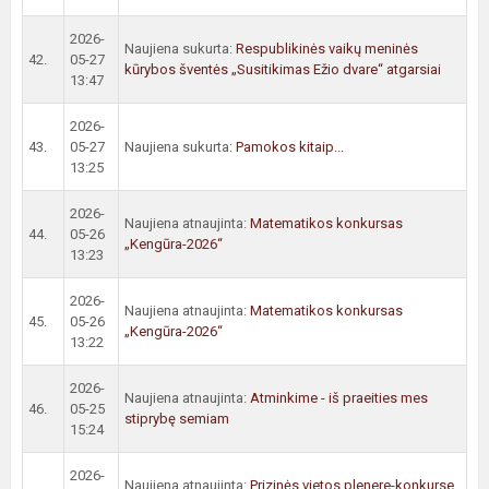
2026-
Naujiena sukurta:
Respublikinės vaikų meninės
42.
05-27
kūrybos šventės „Susitikimas Ežio dvare“ atgarsiai
13:47
2026-
43.
05-27
Naujiena sukurta:
Pamokos kitaip...
13:25
2026-
Naujiena atnaujinta:
Matematikos konkursas
44.
05-26
„Kengūra-2026“
13:23
2026-
Naujiena atnaujinta:
Matematikos konkursas
45.
05-26
„Kengūra-2026“
13:22
2026-
Naujiena atnaujinta:
Atminkime - iš praeities mes
46.
05-25
stiprybę semiam
15:24
2026-
Naujiena atnaujinta:
Prizinės vietos plenere-konkurse