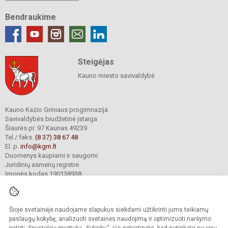
Bendraukime
Steigėjas
Kauno miesto savivaldybė
Kauno Kazio Griniaus progimnazija
Savivaldybės biudžetinė įstaiga
Šiaurės pr. 97 Kaunas 49239
Tel./ faks.
(8 37) 38 67 48
El. p.
info@kgm.lt
Duomenys kaupiami ir saugomi
Juridinių asmenų registre
Įmonės kodas 190138938
Šioje svetainėje naudojame slapukus siekdami užtikrinti jums teikiamų
© 2024. Kauno Kazio Griniaus progimnazija. Visos teisės saugomos.
Kopijuoti turinį be raštiško progimnazijos sutikimo griežtai draudžiama.
paslaugų kokybę, analizuoti svetainės naudojimą ir optimizuoti naršymo