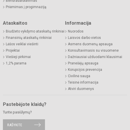
Bendradarbiavimas
Priėmimas į progimnaziją
Ataskaitos
Informacija
Biudžeto vykdymo ataskaitų rinkiniai
Nuorodos
Finansinių ataskaitų rinkiniai
Laisvos darbo vietos
Lėšos veiklai viešinti
Asmens duomenų apsauga
Projektai
Konsultavimasis su visuomene
Viešieji pirkimai
Dažniausiai užduodami klausimai
1,2% parama
Pranešėjų apsauga
Korupcijos prevencija
Civilinė sauga
Teisinė informacija
Atviri duomenys
Pastebėjote klaidų?
Turite pasiūlymų?
RAŠYKITE