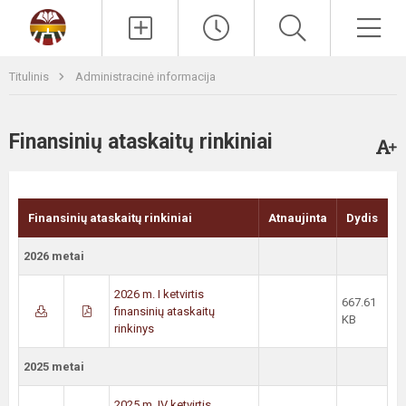
Paieška
Men
Titulinis
Administracinė informacija
Finansinių ataskaitų rinkiniai
Finansinių ataskaitų rinkiniai
Atnaujinta
Dydis
2026 metai
2026 m. I ketvirtis
667.61
finansinių ataskaitų
KB
rinkinys
2025 metai
2025 m. IV ketvirtis