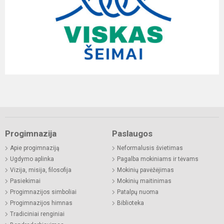
Progimnazija
Paslaugos
Apie progimnaziją
Neformalusis švietimas
Ugdymo aplinka
Pagalba mokiniams ir tėvams
Vizija, misija, filosofija
Mokinių pavėžėjimas
Pasiekimai
Mokinių maitinimas
Progimnazijos simboliai
Patalpų nuoma
Progimnazijos himnas
Biblioteka
Tradiciniai renginiai