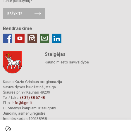
Turite pasiūlymų?
RAŠYKITE
Bendraukime
Steigėjas
Kauno miesto savivaldybė
Kauno Kazio Griniaus progimnazija
Savivaldybės biudžetinė įstaiga
Šiaurės pr. 97 Kaunas 49239
Tel./ faks.
(8 37) 38 67 48
El. p.
info@kgm.lt
Duomenys kaupiami ir saugomi
Juridinių asmenų registre
Įmonės kodas 190138938