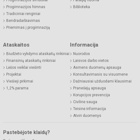
Progimnazijos himnas
Biblioteka
Tradiciniai renginiai
Bendradarbiavimas
Priėmimas į progimnaziją
Ataskaitos
Informacija
Biudžeto vykdymo ataskaitų rinkiniai
Nuorodos
Finansinių ataskaitų rinkiniai
Laisvos darbo vietos
Lėšos veiklai viešinti
Asmens duomenų apsauga
Projektai
Konsultavimasis su visuomene
Viešieji pirkimai
Dažniausiai užduodami klausimai
1,2% parama
Pranešėjų apsauga
Korupcijos prevencija
Civilinė sauga
Teisinė informacija
Atviri duomenys
Pastebėjote klaidų?