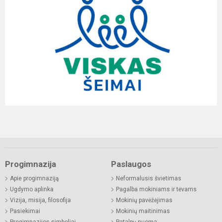
Progimnazija
Paslaugos
Apie progimnaziją
Neformalusis švietimas
Ugdymo aplinka
Pagalba mokiniams ir tėvams
Vizija, misija, filosofija
Mokinių pavėžėjimas
Pasiekimai
Mokinių maitinimas
Progimnazijos simboliai
Patalpų nuoma