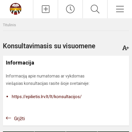
Paieška
Men
Titulinis
Konsultavimasis su visuomene
Informacija
Informaciją apie numatomas ar vykdomas
viešąsias konsultacijas rasite šioje svetainėje:
https://epilietis.lrv.lt/lt/konsultacijos/
Grįžti