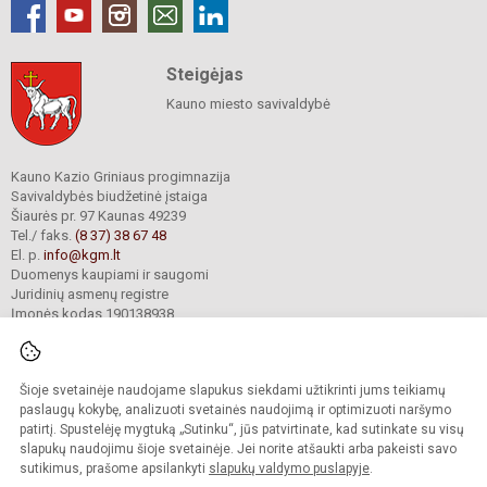
Steigėjas
Kauno miesto savivaldybė
Kauno Kazio Griniaus progimnazija
Savivaldybės biudžetinė įstaiga
Šiaurės pr. 97 Kaunas 49239
Tel./ faks.
(8 37) 38 67 48
El. p.
info@kgm.lt
Duomenys kaupiami ir saugomi
Juridinių asmenų registre
Įmonės kodas 190138938
Šioje svetainėje naudojame slapukus siekdami užtikrinti jums teikiamų
© 2024. Kauno Kazio Griniaus progimnazija. Visos teisės saugomos.
Kopijuoti turinį be raštiško progimnazijos sutikimo griežtai draudžiama.
paslaugų kokybę, analizuoti svetainės naudojimą ir optimizuoti naršymo
patirtį. Spustelėję mygtuką „Sutinku“, jūs patvirtinate, kad sutinkate su visų
Prieinamumo paraiška
Slapukų valdymas
slapukų naudojimu šioje svetainėje. Jei norite atšaukti arba pakeisti savo
sutikimus, prašome apsilankyti
slapukų valdymo puslapyje
.
Sumanus būdas atnaujinti