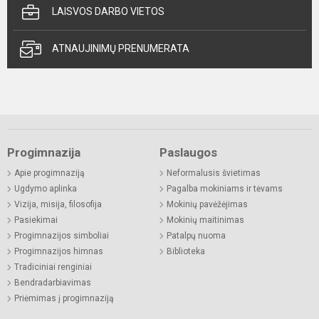
LAISVOS DARBO VIETOS
ATNAUJINIMŲ PRENUMERATA
Progimnazija
Paslaugos
Apie progimnaziją
Neformalusis švietimas
Ugdymo aplinka
Pagalba mokiniams ir tėvams
Vizija, misija, filosofija
Mokinių pavėžėjimas
Pasiekimai
Mokinių maitinimas
Progimnazijos simboliai
Patalpų nuoma
Progimnazijos himnas
Biblioteka
Tradiciniai renginiai
Bendradarbiavimas
Priėmimas į progimnaziją