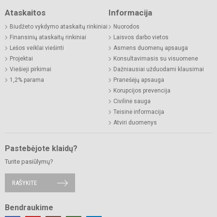
Ataskaitos
Informacija
Biudžeto vykdymo ataskaitų rinkiniai
Nuorodos
Finansinių ataskaitų rinkiniai
Laisvos darbo vietos
Lėšos veiklai viešinti
Asmens duomenų apsauga
Projektai
Konsultavimasis su visuomene
Viešieji pirkimai
Dažniausiai užduodami klausimai
1,2% parama
Pranešėjų apsauga
Korupcijos prevencija
Civilinė sauga
Teisinė informacija
Atviri duomenys
Pastebėjote klaidų?
Turite pasiūlymų?
RAŠYKITE
Bendraukime