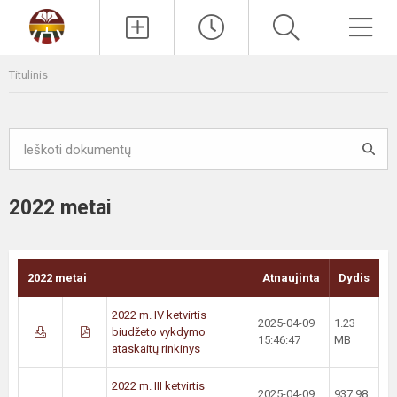
Paieška
Men
Titulinis
2022 metai
2022 metai
Atnaujinta
Dydis
2022 m. IV ketvirtis
2025-04-09
1.23
biudžeto vykdymo
15:46:47
MB
ataskaitų rinkinys
2022 m. III ketvirtis
2025-04-09
937.98