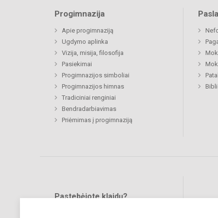
Progimnazija
Pasl
Apie progimnaziją
Nefo
Ugdymo aplinka
Paga
Vizija, misija, filosofija
Moki
Pasiekimai
Moki
Progimnazijos simboliai
Pat
Progimnazijos himnas
Bibl
Tradiciniai renginiai
Bendradarbiavimas
Priėmimas į progimnaziją
Pastebėjote klaidų?
Bend
Turite pasiūlymų?