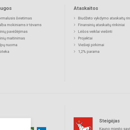
augos
Ataskaitos
rmalusis švietimas
Biudžeto vykdymo ataskaitų rin
lba mokiniams ir tėvams
Finansinių ataskaitų rinkiniai
nių pavėžėjimas
Lėšos veiklai viešinti
nių maitinimas
Projektai
alpų nuoma
Viešieji pirkimai
ioteka
1,2% parama
Steigėjas
raukime
Kauno miesto sav