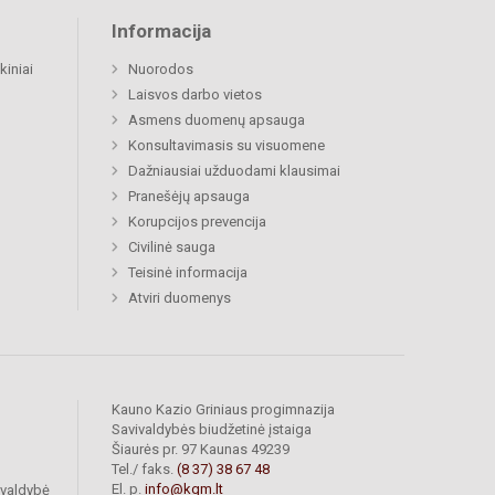
Informacija
kiniai
Nuorodos
Laisvos darbo vietos
Asmens duomenų apsauga
Konsultavimasis su visuomene
Dažniausiai užduodami klausimai
Pranešėjų apsauga
Korupcijos prevencija
Civilinė sauga
Teisinė informacija
Atviri duomenys
Kauno Kazio Griniaus progimnazija
Savivaldybės biudžetinė įstaiga
Šiaurės pr. 97 Kaunas 49239
Tel./ faks.
(8 37) 38 67 48
El. p.
info@kgm.lt
ivaldybė