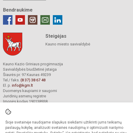
Bendraukime
Steigėjas
Kauno miesto savivaldybė
Kauno Kazio Griniaus progimnazija
Savivaldybės biudžetinė įstaiga
Šiaurės pr. 97 Kaunas 49239
Tel./ faks.
(8 37) 38 67 48
El. p.
info@kgm.lt
Duomenys kaupiami ir saugomi
Juridinių asmenų registre
Įmonės kodas 190138938
Šioje svetainėje naudojame slapukus siekdami užtikrinti jums teikiamų
© 2024. Kauno Kazio Griniaus progimnazija. Visos teisės saugomos.
Kopijuoti turinį be raštiško progimnazijos sutikimo griežtai draudžiama.
paslaugų kokybę, analizuoti svetainės naudojimą ir optimizuoti naršymo