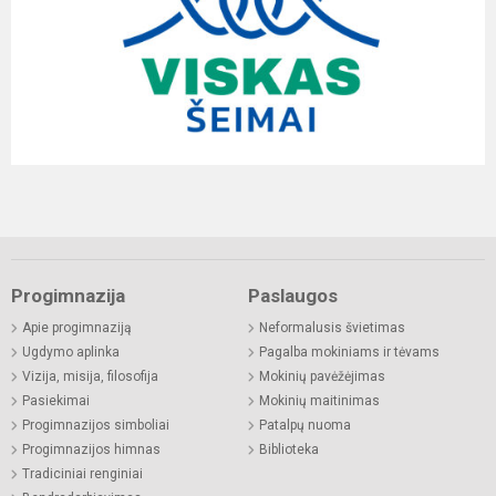
Progimnazija
Paslaugos
Apie progimnaziją
Neformalusis švietimas
Ugdymo aplinka
Pagalba mokiniams ir tėvams
Vizija, misija, filosofija
Mokinių pavėžėjimas
Pasiekimai
Mokinių maitinimas
Progimnazijos simboliai
Patalpų nuoma
Progimnazijos himnas
Biblioteka
Tradiciniai renginiai