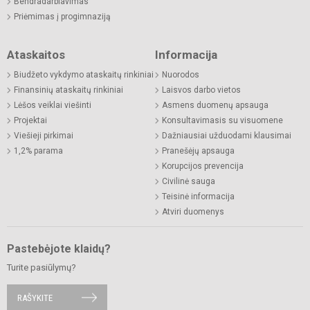
Bendradarbiavimas
Priėmimas į progimnaziją
Ataskaitos
Informacija
Biudžeto vykdymo ataskaitų rinkiniai
Nuorodos
Finansinių ataskaitų rinkiniai
Laisvos darbo vietos
Lėšos veiklai viešinti
Asmens duomenų apsauga
Projektai
Konsultavimasis su visuomene
Viešieji pirkimai
Dažniausiai užduodami klausimai
1,2% parama
Pranešėjų apsauga
Korupcijos prevencija
Civilinė sauga
Teisinė informacija
Atviri duomenys
Pastebėjote klaidų?
Turite pasiūlymų?
RAŠYKITE