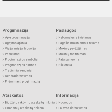
Progimnazija
Paslaugos
Apie progimnaziją
Neformalusis švietimas
Ugdymo aplinka
Pagalba mokiniams ir tėvams
Vizija, misija, filosofija
Mokinių pavėžėjimas
Pasiekimai
Mokinių maitinimas
Progimnazijos simboliai
Patalpų nuoma
Progimnazijos himnas
Biblioteka
Tradiciniai renginiai
Bendradarbiavimas
Priėmimas į progimnaziją
Ataskaitos
Informacija
Biudžeto vykdymo ataskaitų rinkiniai
Nuorodos
Finansinių ataskaitų rinkiniai
Laisvos darbo vietos