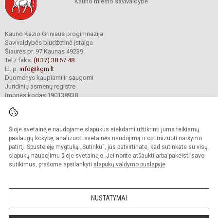
Kauno miesto savivaldybė
Kauno Kazio Griniaus progimnazija
Savivaldybės biudžetinė įstaiga
Šiaurės pr. 97 Kaunas 49239
Tel./ faks.
(8 37) 38 67 48
El. p.
info@kgm.lt
Duomenys kaupiami ir saugomi
Juridinių asmenų registre
Įmonės kodas 190138938
Šioje svetainėje naudojame slapukus siekdami užtikrinti jums teikiamų
© 2024. Kauno Kazio Griniaus progimnazija. Visos teisės saugomos.
Kopijuoti turinį be raštiško progimnazijos sutikimo griežtai draudžiama.
paslaugų kokybę, analizuoti svetainės naudojimą ir optimizuoti naršymo
patirtį. Spustelėję mygtuką „Sutinku“, jūs patvirtinate, kad sutinkate su visų
Prieinamumo paraiška
Slapukų valdymas
slapukų naudojimu šioje svetainėje. Jei norite atšaukti arba pakeisti savo
sutikimus, prašome apsilankyti
slapukų valdymo puslapyje
.
Sumanus būdas atnaujinti
mokyklos interneto
svetainę
NUSTATYMAI