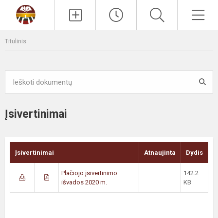
Paieška
Men
Titulinis
Įsivertinimai
Įsivertinimai
Atnaujinta
Dydis
Plačiojo įsivertinimo
142.2
išvados 2020 m.
KB