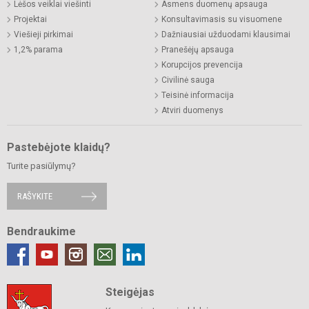
Lėšos veiklai viešinti
Asmens duomenų apsauga
Projektai
Konsultavimasis su visuomene
Viešieji pirkimai
Dažniausiai užduodami klausimai
1,2% parama
Pranešėjų apsauga
Korupcijos prevencija
Civilinė sauga
Teisinė informacija
Atviri duomenys
Pastebėjote klaidų?
Turite pasiūlymų?
RAŠYKITE
Bendraukime
Steigėjas