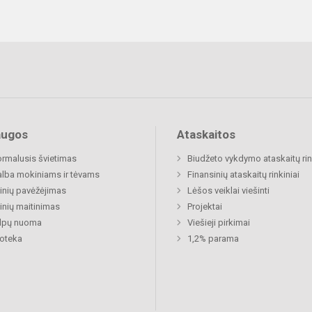
augos
Ataskaitos
rmalusis švietimas
Biudžeto vykdymo ataskaitų rin
lba mokiniams ir tėvams
Finansinių ataskaitų rinkiniai
nių pavėžėjimas
Lėšos veiklai viešinti
nių maitinimas
Projektai
alpų nuoma
Viešieji pirkimai
ioteka
1,2% parama