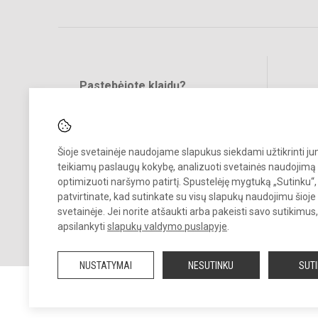
Pastebėjote klaidų?
Bend
Turite pasiūlymų?
RAŠYKITE
Šioje svetainėje naudojame slapukus siekdami užtikrinti j
teikiamų paslaugų kokybę, analizuoti svetainės naudojimą 
optimizuoti naršymo patirtį. Spustelėję mygtuką „Sutinku“,
patvirtinate, kad sutinkate su visų slapukų naudojimu šioje
svetainėje. Jei norite atšaukti arba pakeisti savo sutikimu
© 2024. Kauno Kazio Griniaus progimnazija. Visos teisės saugomos.
apsilankyti
slapukų valdymo puslapyje
.
Kopijuoti turinį be raštiško progimnazijos sutikimo griežtai draudžiam
NUSTATYMAI
NESUTINKU
SUT