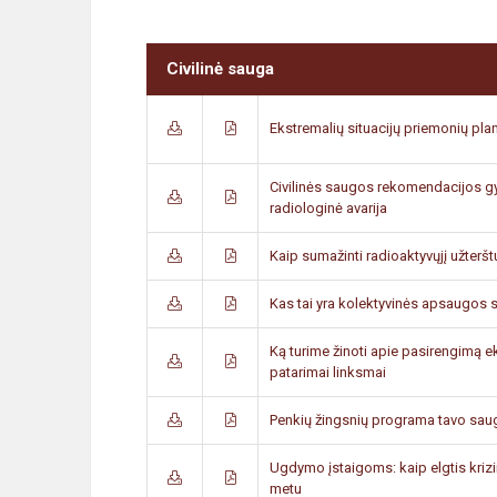
Civilinė sauga
Ekstremalių situacijų priemonių pla
Civilinės saugos rekomendacijos gyv
radiologinė avarija
Kaip sumažinti radioaktyvųjį užterš
Kas tai yra kolektyvinės apsaugos s
Ką turime žinoti apie pasirengimą e
patarimai linksmai
Penkių žingsnių programa tavo sa
Ugdymo įstaigoms: kaip elgtis krizin
metu