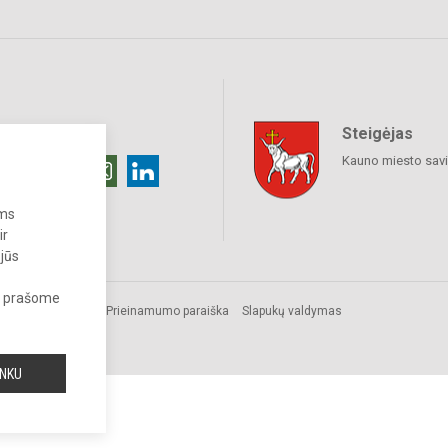
Steigėjas
raukime
Kauno miesto sav
ums
ir
 jūs
s, prašome
Prieinamumo paraiška
Slapukų valdymas
a.
INKU