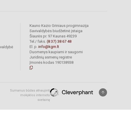
Kauno Kazio Griniaus progimnazija
Savivaldybės biudžetinė įstaiga
Šiaurės pr. 97 Kaunas 49239
Tel./ faks.
(8 37) 38 67 48
El. p.
info@kgm.lt
ivaldybė
Duomenys kaupiami ir saugomi
Juridinių asmenų registre
Įmonės kodas 190138938
Sumanus būdas atnaujinti
mokyklos interneto
svetainę