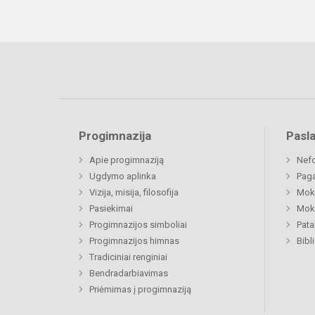
Progimnazija
Pasl
Apie progimnaziją
Nefo
Ugdymo aplinka
Paga
Vizija, misija, filosofija
Moki
Pasiekimai
Moki
Progimnazijos simboliai
Pat
Progimnazijos himnas
Bibl
Tradiciniai renginiai
Bendradarbiavimas
Priėmimas į progimnaziją