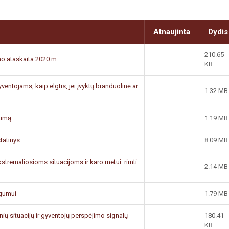
Atnaujinta
Dydis
210.65
no ataskaita 2020 m.
KB
entojams, kaip elgtis, jei įvyktų branduolinė ar
1.32 MB
tumą
1.19 MB
tatinys
8.09 MB
kstremaliosioms situacijoms ir karo metui: rimti
2.14 MB
ugumui
1.79 MB
ių situacijų ir gyventojų perspėjimo signalų
180.41
KB