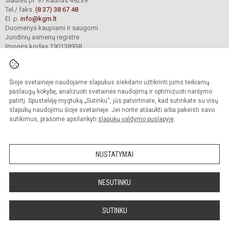
Šiaurės pr. 97 Kaunas 49239
Tel./ faks.
(8 37) 38 67 48
El. p.
info@kgm.lt
Duomenys kaupiami ir saugomi
Juridinių asmenų registre
Įmonės kodas 190138938
Šioje svetainėje naudojame slapukus siekdami užtikrinti jums teikiamų
© 2024. Kauno Kazio Griniaus progimnazija. Visos teisės saugomos.
Kopijuoti turinį be raštiško progimnazijos sutikimo griežtai draudžiama.
paslaugų kokybę, analizuoti svetainės naudojimą ir optimizuoti naršymo
patirtį. Spustelėję mygtuką „Sutinku“, jūs patvirtinate, kad sutinkate su visų
Prieinamumo paraiška
Slapukų valdymas
slapukų naudojimu šioje svetainėje. Jei norite atšaukti arba pakeisti savo
sutikimus, prašome apsilankyti
slapukų valdymo puslapyje
.
Sumanus būdas atnaujinti
mokyklos interneto
svetainę
NUSTATYMAI
NESUTINKU
SUTINKU