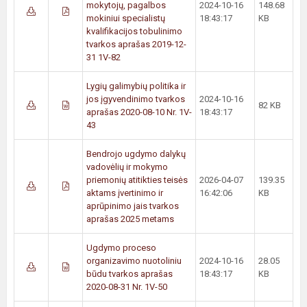
mokytojų, pagalbos
2024-10-16
148.68
mokiniui specialistų
18:43:17
KB
kvalifikacijos tobulinimo
tvarkos aprašas 2019-12-
31 1V-82
Lygių galimybių politika ir
jos įgyvendinimo tvarkos
2024-10-16
82 KB
aprašas 2020-08-10 Nr. 1V-
18:43:17
43
Bendrojo ugdymo dalykų
vadovėlių ir mokymo
priemonių atitikties teisės
2026-04-07
139.35
aktams įvertinimo ir
16:42:06
KB
aprūpinimo jais tvarkos
aprašas 2025 metams
Ugdymo proceso
organizavimo nuotoliniu
2024-10-16
28.05
būdu tvarkos aprašas
18:43:17
KB
2020-08-31 Nr. 1V-50