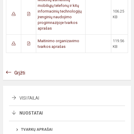
mobiliųjų telefonų ir kitų
informacinių technologijų
106.25
įrenginių naudojimo
KB
progimnazijoje tvarkos
aprašas
Maitinimo organizavimo
119.56
tvarkos aprašas
KB
Grįžti
VISI FAILAI
NUOSTATAI
TVARKŲ APRAŠAI