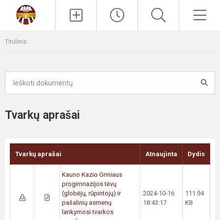
Paieška
Men
Titulinis
Tvarkų aprašai
Tvarkų aprašai
Atnaujinta
Dydis
Kauno Kazio Griniaus
progimnazijos tėvų
(globėjų, rūpintojų) ir
2024-10-16
111.94
pašalinių asmenų
18:43:17
KB
lankymosi tvarkos