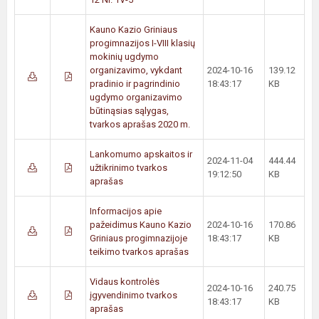
Kauno Kazio Griniaus
progimnazijos I-VIII klasių
mokinių ugdymo
organizavimo, vykdant
2024-10-16
139.12
pradinio ir pagrindinio
18:43:17
KB
ugdymo organizavimo
būtinąsias sąlygas,
tvarkos aprašas 2020 m.
Lankomumo apskaitos ir
2024-11-04
444.44
užtikrinimo tvarkos
19:12:50
KB
aprašas
Informacijos apie
pažeidimus Kauno Kazio
2024-10-16
170.86
Griniaus progimnazijoje
18:43:17
KB
teikimo tvarkos aprašas
Vidaus kontrolės
2024-10-16
240.75
įgyvendinimo tvarkos
18:43:17
KB
aprašas