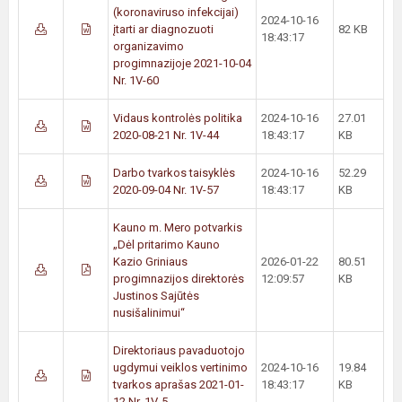
(koronaviruso infekcijai)
2024-10-16
įtarti ar diagnozuoti
82 KB
18:43:17
organizavimo
progimnazijoje 2021-10-04
Nr. 1V-60
Vidaus kontrolės politika
2024-10-16
27.01
2020-08-21 Nr. 1V-44
18:43:17
KB
Darbo tvarkos taisyklės
2024-10-16
52.29
2020-09-04 Nr. 1V-57
18:43:17
KB
Kauno m. Mero potvarkis
„Dėl pritarimo Kauno
Kazio Griniaus
2026-01-22
80.51
progimnazijos direktorės
12:09:57
KB
Justinos Sajūtės
nusišalinimui“
Direktoriaus pavaduotojo
ugdymui veiklos vertinimo
2024-10-16
19.84
tvarkos aprašas 2021-01-
18:43:17
KB
12 Nr. 1V-5