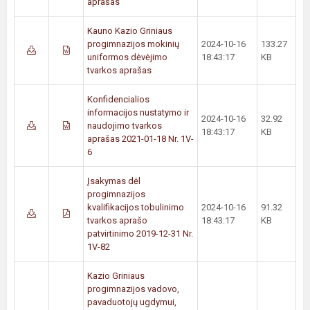
aprašas
Kauno Kazio Griniaus
progimnazijos mokinių
2024-10-16
133.27
uniformos dėvėjimo
18:43:17
KB
tvarkos aprašas
Konfidencialios
informacijos nustatymo ir
2024-10-16
32.92
naudojimo tvarkos
18:43:17
KB
aprašas 2021-01-18 Nr. 1V-
6
Įsakymas dėl
progimnazijos
kvalifikacijos tobulinimo
2024-10-16
91.32
tvarkos aprašo
18:43:17
KB
patvirtinimo 2019-12-31 Nr.
1V-82
Kazio Griniaus
progimnazijos vadovo,
pavaduotojų ugdymui,