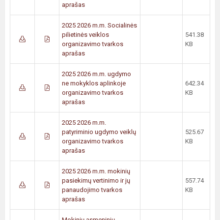
aprašas
2025 2026 m.m. Socialinės
pilietinės veiklos
541.38
organizavimo tvarkos
KB
aprašas
2025 2026 m.m. ugdymo
ne mokyklos aplinkoje
642.34
organizavimo tvarkos
KB
aprašas
2025 2026 m.m.
patyriminio ugdymo veiklų
525.67
organizavimo tvarkos
KB
aprašas
2025 2026 m.m. mokinių
pasiekimų vertinimo ir jų
557.74
panaudojimo tvarkos
KB
aprašas
Mokinių asmeninių