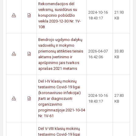
Rekomendacijos dėl
veiksmų, susidūrus su
2024-10-16
21.93
korupcinio pobūdžio
18:43:17
KB
veikla 2020-12-30 Nr. 1V-
108
Bendrojo ugdymo dalykų
vadovėlių ir mokymo
priemonių atitikties teisės
2026-04-07
33.83
aktams įvertinimo ir
16:42:06
KB
aprūpinimo jais tvarkos
aprašas 2021 metams
Dėl I-IV klasių mokinių
testavimo Covid-19 ligai
(koronaviruso infekcijai)
2024-10-16
27.83
įtarti ar diagnozuoti
18:43:17
KB
organizavimo
progimnazijoje 2021-10-04
Nr. 1V-61
Dėl V-VIII klasių mokinių
testavimo Covid-19 ligai