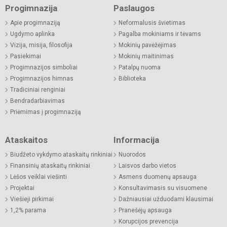
Progimnazija
Paslaugos
Apie progimnaziją
Neformalusis švietimas
Ugdymo aplinka
Pagalba mokiniams ir tėvams
Vizija, misija, filosofija
Mokinių pavėžėjimas
Pasiekimai
Mokinių maitinimas
Progimnazijos simboliai
Patalpų nuoma
Progimnazijos himnas
Biblioteka
Tradiciniai renginiai
Bendradarbiavimas
Priėmimas į progimnaziją
Ataskaitos
Informacija
Biudžeto vykdymo ataskaitų rinkiniai
Nuorodos
Finansinių ataskaitų rinkiniai
Laisvos darbo vietos
Lėšos veiklai viešinti
Asmens duomenų apsauga
Projektai
Konsultavimasis su visuomene
Viešieji pirkimai
Dažniausiai užduodami klausimai
1,2% parama
Pranešėjų apsauga
Korupcijos prevencija