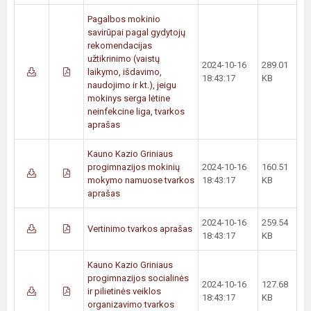
Pagalbos mokinio
savirūpai pagal gydytojų
rekomendacijas
užtikrinimo (vaistų
2024-10-16
289.01
laikymo, išdavimo,
18:43:17
KB
naudojimo ir kt.), jeigu
mokinys serga lėtine
neinfekcine liga, tvarkos
aprašas
Kauno Kazio Griniaus
progimnazijos mokinių
2024-10-16
160.51
mokymo namuose tvarkos
18:43:17
KB
aprašas
2024-10-16
259.54
Vertinimo tvarkos aprašas
18:43:17
KB
Kauno Kazio Griniaus
progimnazijos socialinės
2024-10-16
127.68
ir pilietinės veiklos
18:43:17
KB
organizavimo tvarkos