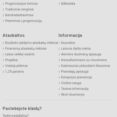
Progimnazijos himnas
Biblioteka
Tradiciniai renginiai
Bendradarbiavimas
Priėmimas į progimnaziją
Ataskaitos
Informacija
Biudžeto vykdymo ataskaitų rinkiniai
Nuorodos
Finansinių ataskaitų rinkiniai
Laisvos darbo vietos
Lėšos veiklai viešinti
Asmens duomenų apsauga
Projektai
Konsultavimasis su visuomene
Viešieji pirkimai
Dažniausiai užduodami klausimai
1,2% parama
Pranešėjų apsauga
Korupcijos prevencija
Civilinė sauga
Teisinė informacija
Atviri duomenys
Pastebėjote klaidų?
Turite pasiūlymų?