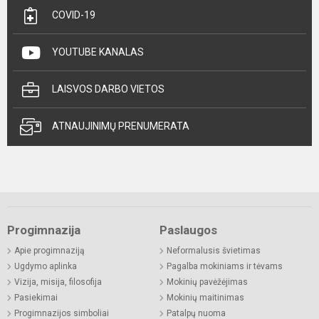
COVID-19
YOUTUBE KANALAS
LAISVOS DARBO VIETOS
ATNAUJINIMŲ PRENUMERATA
Progimnazija
Paslaugos
Apie progimnaziją
Neformalusis švietimas
Ugdymo aplinka
Pagalba mokiniams ir tėvams
Vizija, misija, filosofija
Mokinių pavėžėjimas
Pasiekimai
Mokinių maitinimas
Progimnazijos simboliai
Patalpų nuoma