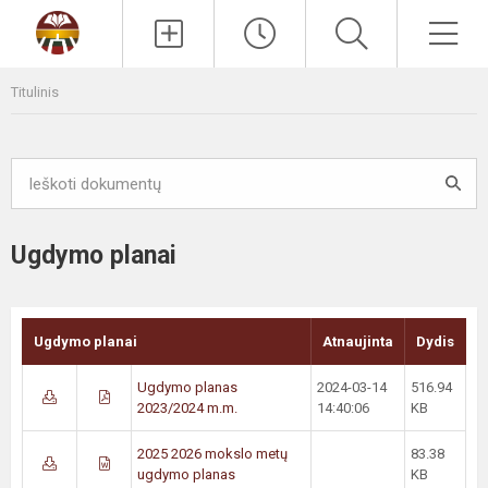
Paieška
Men
Titulinis
Ugdymo planai
Ugdymo planai
Atnaujinta
Dydis
Ugdymo planas
2024-03-14
516.94
2023/2024 m.m.
14:40:06
KB
2025 2026 mokslo metų
83.38
ugdymo planas
KB