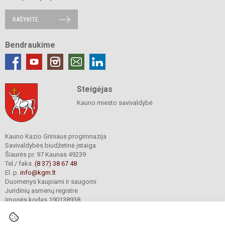
RAŠYKITE
Bendraukime
Steigėjas
Kauno miesto savivaldybė
Kauno Kazio Griniaus progimnazija
Savivaldybės biudžetinė įstaiga
Šiaurės pr. 97 Kaunas 49239
Tel./ faks.
(8 37) 38 67 48
El. p.
info@kgm.lt
Duomenys kaupiami ir saugomi
Juridinių asmenų registre
Įmonės kodas 190138938