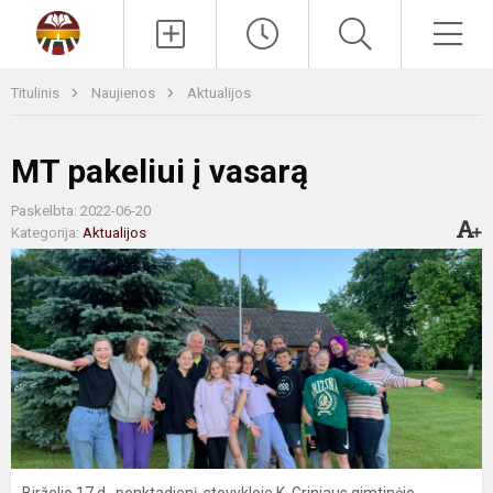
Paieška
Men
Titulinis
Naujienos
Aktualijos
MT pakeliui į vasarą
Paskelbta: 2022-06-20
Kategorija:
Aktualijos