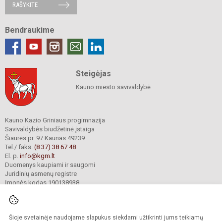
RAŠYKITE
Bendraukime
Steigėjas
Kauno miesto savivaldybė
Kauno Kazio Griniaus progimnazija
Savivaldybės biudžetinė įstaiga
Šiaurės pr. 97 Kaunas 49239
Tel./ faks.
(8 37) 38 67 48
El. p.
info@kgm.lt
Duomenys kaupiami ir saugomi
Juridinių asmenų registre
Įmonės kodas 190138938
Šioje svetainėje naudojame slapukus siekdami užtikrinti jums teikiamų
© 2024. Kauno Kazio Griniaus progimnazija. Visos teisės saugomos.