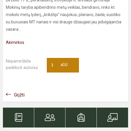
Birželio 17 d., penktadienį, stovykloje K. Griniaus gimtinėje
Mokinių taryba apibendrino metų veiklas, bendravo, rinko kt.
mokslo metų lyderį, „krikštijo“ naujokus, planavo, žaidė, susitiko
su buvusiais MT nariais ir visi drauge džiaugėsi jau įsibėgėjančia
vasara...
Akimirkos
Nepamirškite
3
AČIŪ
padėkoti autoriui
Grįžti