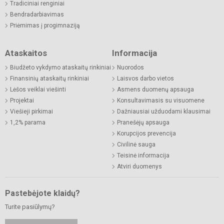
Tradiciniai renginiai
Bendradarbiavimas
Priėmimas į progimnaziją
Ataskaitos
Informacija
Biudžeto vykdymo ataskaitų rinkiniai
Nuorodos
Finansinių ataskaitų rinkiniai
Laisvos darbo vietos
Lėšos veiklai viešinti
Asmens duomenų apsauga
Projektai
Konsultavimasis su visuomene
Viešieji pirkimai
Dažniausiai užduodami klausimai
1,2% parama
Pranešėjų apsauga
Korupcijos prevencija
Civilinė sauga
Teisinė informacija
Atviri duomenys
Pastebėjote klaidų?
Turite pasiūlymų?