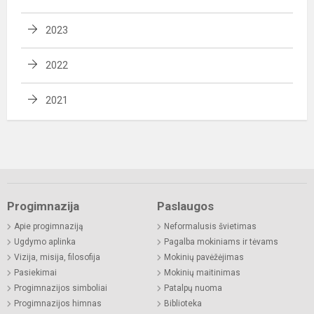
2023
2022
2021
Progimnazija
Paslaugos
Apie progimnaziją
Neformalusis švietimas
Ugdymo aplinka
Pagalba mokiniams ir tėvams
Vizija, misija, filosofija
Mokinių pavėžėjimas
Pasiekimai
Mokinių maitinimas
Progimnazijos simboliai
Patalpų nuoma
Progimnazijos himnas
Biblioteka