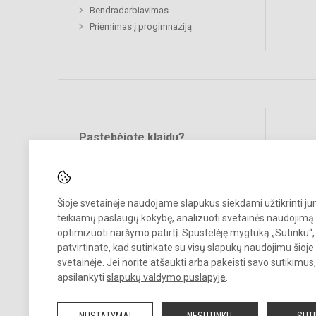
Bendradarbiavimas
Priėmimas į progimnaziją
Pastebėjote klaidų?
Bend
Turite pasiūlymų?
RAŠYKITE
Šioje svetainėje naudojame slapukus siekdami užtikrinti j
teikiamų paslaugų kokybę, analizuoti svetainės naudojimą 
optimizuoti naršymo patirtį. Spustelėję mygtuką „Sutinku“,
patvirtinate, kad sutinkate su visų slapukų naudojimu šioje
svetainėje. Jei norite atšaukti arba pakeisti savo sutikimu
© 2024. Kauno Kazio Griniaus progimnazija. Visos teisės saugomos.
apsilankyti
slapukų valdymo puslapyje
.
Kopijuoti turinį be raštiško progimnazijos sutikimo griežtai draudžiam
NUSTATYMAI
NESUTINKU
SUT