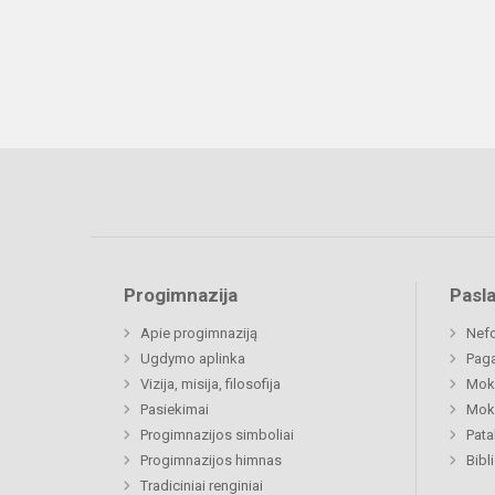
Progimnazija
Pasl
Apie progimnaziją
Nefo
Ugdymo aplinka
Paga
Vizija, misija, filosofija
Moki
Pasiekimai
Moki
Progimnazijos simboliai
Pat
Progimnazijos himnas
Bibl
Tradiciniai renginiai