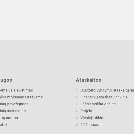
augos
Ataskaitos
rmalusis švietimas
Biudžeto vykdymo ataskaitų rin
lba mokiniams ir tėvams
Finansinių ataskaitų rinkiniai
nių pavėžėjimas
Lėšos veiklai viešinti
nių maitinimas
Projektai
alpų nuoma
Viešieji pirkimai
ioteka
1,2% parama