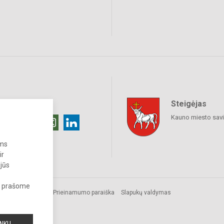
Steigėjas
raukime
Kauno miesto sav
ums
ir
 jūs
s, prašome
Prieinamumo paraiška
Slapukų valdymas
a.
INKU