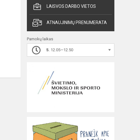
LAISVOS DARBO VIETOS
ATNAUJINIMŲ PRENUMERATA
Pamokų laikas
5.
12.05—12.50