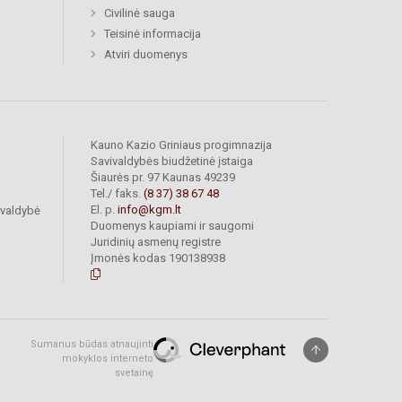
Civilinė sauga
Teisinė informacija
Atviri duomenys
Kauno Kazio Griniaus progimnazija
Savivaldybės biudžetinė įstaiga
Šiaurės pr. 97 Kaunas 49239
Tel./ faks.
(8 37) 38 67 48
El. p.
info@kgm.lt
ivaldybė
Duomenys kaupiami ir saugomi
Juridinių asmenų registre
Įmonės kodas 190138938
Sumanus būdas atnaujinti
mokyklos interneto
svetainę