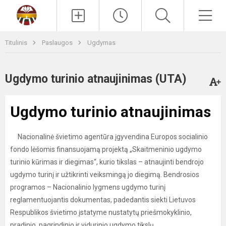
Paieška
Men
Titulinis
Paslaugos
Ugdymas
Ugdymo turinio atnaujinimas (UTA)
Ugdymo turinio atnaujinimas
Nacionalinė švietimo agentūra įgyvendina Europos socialinio
fondo lėšomis finansuojamą projektą „Skaitmeninio ugdymo
turinio kūrimas ir diegimas“, kurio tikslas – atnaujinti bendrojo
ugdymo turinį ir užtikrinti veiksmingą jo diegimą. Bendrosios
programos – Nacionalinio lygmens ugdymo turinį
reglamentuojantis dokumentas, padedantis siekti Lietuvos
Respublikos švietimo įstatyme nustatytų priešmokyklinio,
pradinio, pagrindinio ir vidurinio ugdymo tikslų.