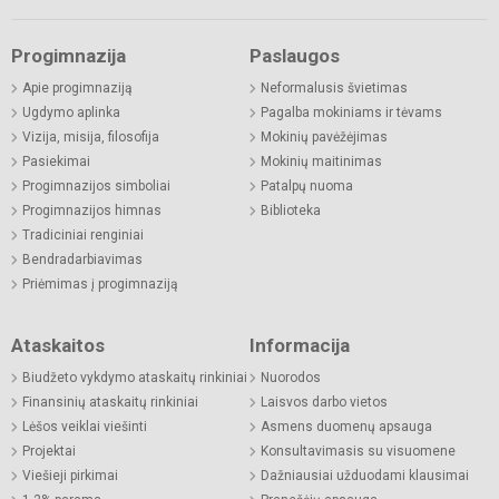
Progimnazija
Paslaugos
Apie progimnaziją
Neformalusis švietimas
Ugdymo aplinka
Pagalba mokiniams ir tėvams
Vizija, misija, filosofija
Mokinių pavėžėjimas
Pasiekimai
Mokinių maitinimas
Progimnazijos simboliai
Patalpų nuoma
Progimnazijos himnas
Biblioteka
Tradiciniai renginiai
Bendradarbiavimas
Priėmimas į progimnaziją
Ataskaitos
Informacija
Biudžeto vykdymo ataskaitų rinkiniai
Nuorodos
Finansinių ataskaitų rinkiniai
Laisvos darbo vietos
Lėšos veiklai viešinti
Asmens duomenų apsauga
Projektai
Konsultavimasis su visuomene
Viešieji pirkimai
Dažniausiai užduodami klausimai