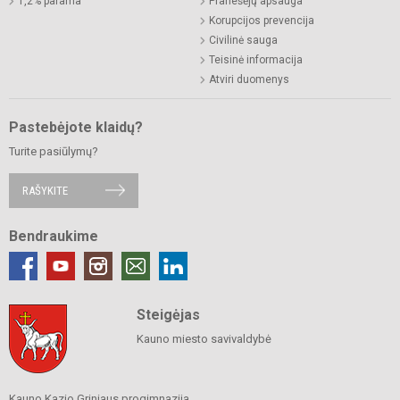
1,2% parama
Pranešėjų apsauga
Korupcijos prevencija
Civilinė sauga
Teisinė informacija
Atviri duomenys
Pastebėjote klaidų?
Turite pasiūlymų?
RAŠYKITE
Bendraukime
Steigėjas
Kauno miesto savivaldybė
Kauno Kazio Griniaus progimnazija