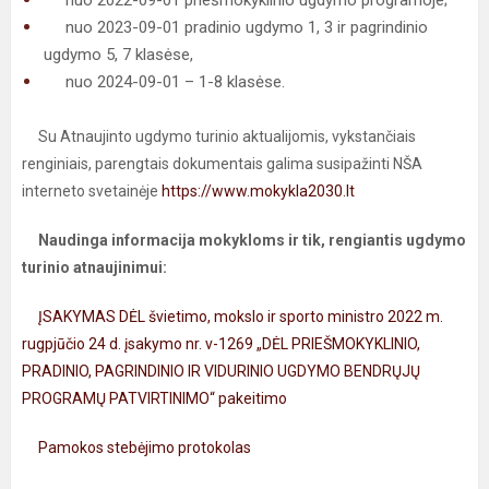
nuo 2022-09-01 priešmokyklinio ugdymo programoje;
nuo 2023-09-01 pradinio ugdymo 1, 3 ir pagrindinio
ugdymo 5, 7 klasėse,
nuo 2024-09-01 – 1-8 klasėse.
Su Atnaujinto ugdymo turinio aktualijomis, vykstančiais
renginiais, parengtais dokumentais galima susipažinti NŠA
interneto svetainėje
https://www.mokykla2030.lt
Naudinga informacija mokykloms ir tik, rengiantis ugdymo
turinio atnaujinimui:
ĮSAKYMAS DĖL švietimo, mokslo ir sporto ministro 2022 m.
rugpjūčio 24 d. įsakymo nr. v-1269 „DĖL PRIEŠMOKYKLINIO,
PRADINIO, PAGRINDINIO IR VIDURINIO UGDYMO BENDRŲJŲ
PROGRAMŲ PATVIRTINIMO“ pakeitimo
Pamokos stebėjimo protokolas