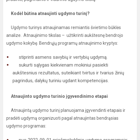
Kodėl būtina atnaujinti ugdymo turinį?
Ugdymo turinys atnaujinamas remiantis švietimo būklės
analize. Atnaujinimo tikslas – užtikrinti aukštesnę bendrojo
ugdymo kokybę. Bendrųjų programų atnaujinimo kryptys:
stiprinti asmens savybių ir vertybių ugdymą.
sukurti sąlygas kiekvienam mokiniui pasiekti
aukštesnius rezultatus, suteikiant tvirtus ir tvarius žinių
pagrindus, dalykų turiniu ugdant kompetencijas.
Atnaujinto ugdymo turinio įgyvendinimo etapai
Atnaujintą ugdymo turinį planuojama įgyvendinti etapais ir
pradėti ugdymą organizuoti pagal atnaujintas bendrąsias
ugdymo programas: