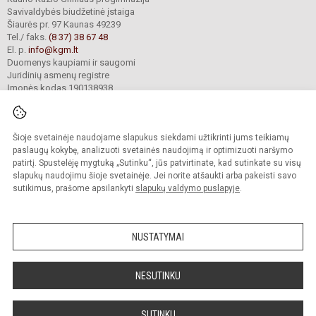
Savivaldybės biudžetinė įstaiga
Šiaurės pr. 97 Kaunas 49239
Tel./ faks.
(8 37) 38 67 48
El. p.
info@kgm.lt
Duomenys kaupiami ir saugomi
Juridinių asmenų registre
Įmonės kodas 190138938
Šioje svetainėje naudojame slapukus siekdami užtikrinti jums teikiamų
© 2024. Kauno Kazio Griniaus progimnazija. Visos teisės saugomos.
Kopijuoti turinį be raštiško progimnazijos sutikimo griežtai draudžiama.
paslaugų kokybę, analizuoti svetainės naudojimą ir optimizuoti naršymo
patirtį. Spustelėję mygtuką „Sutinku“, jūs patvirtinate, kad sutinkate su visų
Prieinamumo paraiška
Slapukų valdymas
slapukų naudojimu šioje svetainėje. Jei norite atšaukti arba pakeisti savo
sutikimus, prašome apsilankyti
slapukų valdymo puslapyje
.
Sumanus būdas atnaujinti
mokyklos interneto
svetainę
NUSTATYMAI
NESUTINKU
SUTINKU