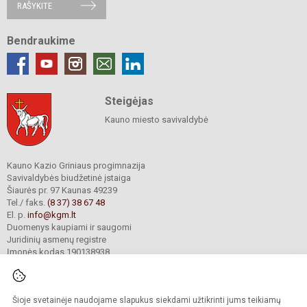
RAŠYKITE
Bendraukime
Steigėjas
Kauno miesto savivaldybė
Kauno Kazio Griniaus progimnazija
Savivaldybės biudžetinė įstaiga
Šiaurės pr. 97 Kaunas 49239
Tel./ faks.
(8 37) 38 67 48
El. p.
info@kgm.lt
Duomenys kaupiami ir saugomi
Juridinių asmenų registre
Įmonės kodas 190138938
Šioje svetainėje naudojame slapukus siekdami užtikrinti jums teikiamų
© 2024. Kauno Kazio Griniaus progimnazija. Visos teisės saugomos.