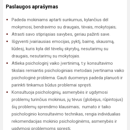
Paslaugos aprašymas
Padeda mokiniams aptarti sunkumus, kylančius dėl
mokymosi, bendravimo su draugais, tėvais, mokytojais;
Atrasti savo stipriąsias savybes, geriau pažinti save.
Išgyventi įvairiausias emocijas, pyktį, baimę, skausmą,
liūdesį, kuris kyla dėl tėvelių skyrybų, nesutarimų su
draugais, nesutarimų su mokytojais.
Atlieka psichologinį vaiko įvertinimą, t.y. konsultavimo
tikslais remiantis psichologiniais metodais įvertinama vaiko
psichologinė problema. Gauti duomenys padeda planuoti ir
parinkti tinkamus būdus problemai spręsti.
Konsultuoja psichologinių, asmenybės ir ugdymosi
problemų turinčius mokinius, jų tėvus (globėjus, rūpintojus)
šių problemų sprendimo klausimais; numato ir taiko
psichologinio konsultavimo technikas, rengia individualias
rekomendacijas mokinio psichologinėms, asmenybės ir
ugdymosi problemoms spręsti;