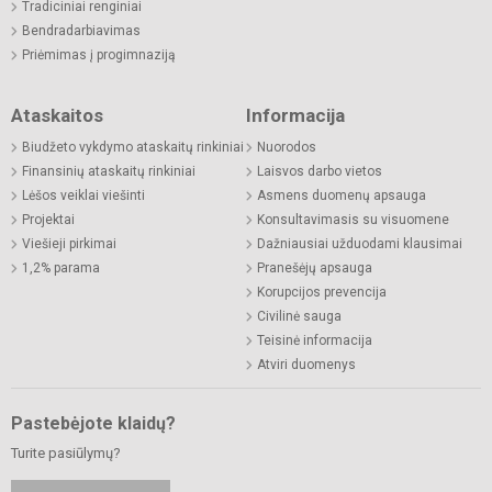
Tradiciniai renginiai
Bendradarbiavimas
Priėmimas į progimnaziją
Ataskaitos
Informacija
Biudžeto vykdymo ataskaitų rinkiniai
Nuorodos
Finansinių ataskaitų rinkiniai
Laisvos darbo vietos
Lėšos veiklai viešinti
Asmens duomenų apsauga
Projektai
Konsultavimasis su visuomene
Viešieji pirkimai
Dažniausiai užduodami klausimai
1,2% parama
Pranešėjų apsauga
Korupcijos prevencija
Civilinė sauga
Teisinė informacija
Atviri duomenys
Pastebėjote klaidų?
Turite pasiūlymų?