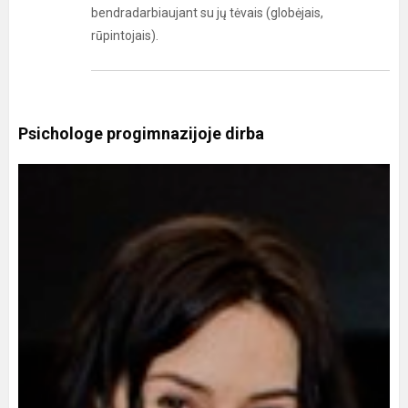
bendradarbiaujant su jų tėvais (globėjais,
rūpintojais).
Psichologe progimnazijoje dirba