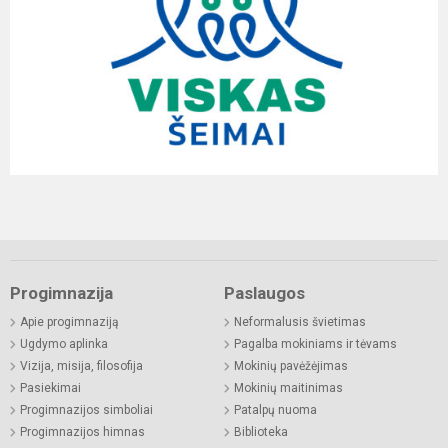
Progimnazija
Paslaugos
Apie progimnaziją
Neformalusis švietimas
Ugdymo aplinka
Pagalba mokiniams ir tėvams
Vizija, misija, filosofija
Mokinių pavėžėjimas
Pasiekimai
Mokinių maitinimas
Progimnazijos simboliai
Patalpų nuoma
Progimnazijos himnas
Biblioteka