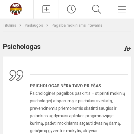
Paieška
Men
Titulinis
Paslaugos
Pagalba mokiniams ir tėvams
Psichologas
PSICHOLOGAS NĖRA TAVO PRIEŠAS
Psichologinės pagalbos paskirtis – stiprinti mokinių
psichologinį atsparumą ir psichikos sveikatą,
prevencinėmis priemonėmis skatinti saugios ir
palankios ugdymuisi aplinkos progimnazijoje
kūrimą, padėti mokiniams atgauti dvasinę darną,
gebėjimą gyventi ir mokytis, aktyviai