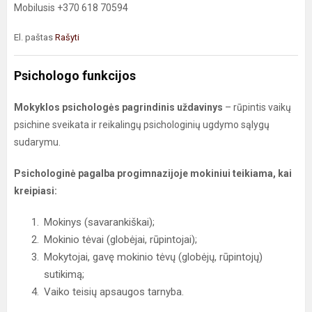
Mobilusis +370 618 70594
El. paštas
Rašyti
Psichologo funkcijos
Mokyklos psichologės pagrindinis uždavinys
– rūpintis vaikų
psichine sveikata ir reikalingų psichologinių ugdymo sąlygų
sudarymu.
Psichologinė pagalba progimnazijoje mokiniui teikiama, kai
kreipiasi:
Mokinys (savarankiškai);
Mokinio tėvai (globėjai, rūpintojai);
Mokytojai, gavę mokinio tėvų (globėjų, rūpintojų)
sutikimą;
Vaiko teisių apsaugos tarnyba.