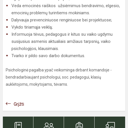
Veda emocinės raiškos užsiėmimus bendravimo, elgesio,
emocinių problemų turintiems mokiniams.
Dalyvauja prevenciniuose renginiuose bei projektuose;
Vykdo tiriamąja veiklą;
Informuoja tėvus, pedagogus ir kitus su vaiko ugdymu
susijusius asmenis aktualiais amžiaus tarpsnių, vaiko
psichologijos, klausimais.
Tvarko ir pildo savo darbo dokumentus.
Psichologinė pagalba ypač veiksminga dirbant komandoje -
bendradarbiaujant psichologui, soc. pedagogui, klasių
auklėtojoms, mokytojams, tėvams.
Grįžti