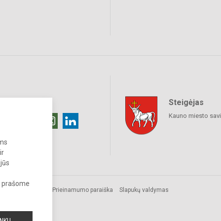
Steigėjas
raukime
Kauno miesto sav
ums
ir
 jūs
s, prašome
Prieinamumo paraiška
Slapukų valdymas
a.
INKU