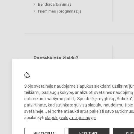
Bendradarbiavimas
Priėmimas į progimnaziją
Pastebėjote klaidų?
Bend
Turite pasiūlymų?
RAŠYKITE
Šioje svetainėje naudojame slapukus siekdami užtikrinti j
teikiamų paslaugų kokybę, analizuoti svetainės naudojimą 
optimizuoti naršymo patirtį. Spustelėję mygtuką „Sutinku“,
patvirtinate, kad sutinkate su visų slapukų naudojimu šioje
svetainėje. Jei norite atšaukti arba pakeisti savo sutikimu
© 2024. Kauno Kazio Griniaus progimnazija. Visos teisės saugomos.
apsilankyti
slapukų valdymo puslapyje
.
Kopijuoti turinį be raštiško progimnazijos sutikimo griežtai draudžiam
NUSTATYMAI
NESUTINKU
SUT