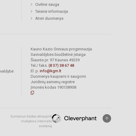
Civilinė sauga
Teisinė informacija
Atviri duomenys
Kauno Kazio Griniaus progimnazija
Savivaldybės biudžetinė įstaiga
Šiaurės pr. 97 Kaunas 49239
Tel./ faks.
(8 37) 38 67 48
El. p.
info@kgm.lt
ivaldybė
Duomenys kaupiami ir saugomi
Juridinių asmenų registre
Įmonės kodas 190138938
Sumanus būdas atnaujinti
mokyklos interneto
svetainę