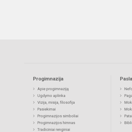
Progimnazija
Pasl
Apie progimnaziją
Nefo
Ugdymo aplinka
Paga
Vizija, misija, filosofija
Moki
Pasiekimai
Moki
Progimnazijos simboliai
Pat
Progimnazijos himnas
Bibl
Tradiciniai renginiai