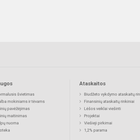
augos
Ataskaitos
rmalusis švietimas
Biudžeto vykdymo ataskaitų rin
lba mokiniams ir tėvams
Finansinių ataskaitų rinkiniai
nių pavėžėjimas
Lėšos veiklai viešinti
nių maitinimas
Projektai
alpų nuoma
Viešieji pirkimai
ioteka
1,2% parama