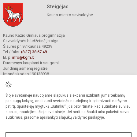
Steigėjas
Kauno miesto savivaldybė
Kauno Kazio Griniaus progimnazija
Savivaldybės biudžetinė įstaiga
Šiaurės pr. 97 Kaunas 49239
Tel./ faks.
(8 37) 38 67 48
El. p.
info@kgm.lt
Duomenys kaupiami ir saugomi
Juridinių asmenų registre
Įmonės kodas 190138938
Šioje svetainėje naudojame slapukus siekdami užtikrinti jums teikiamų
© 2024. Kauno Kazio Griniaus progimnazija. Visos teisės saugomos.
Kopijuoti turinį be raštiško progimnazijos sutikimo griežtai draudžiama.
paslaugų kokybę, analizuoti svetainės naudojimą ir optimizuoti naršymo
patirtį. Spustelėję mygtuką „Sutinku“, jūs patvirtinate, kad sutinkate su visų
Prieinamumo paraiška
Slapukų valdymas
slapukų naudojimu šioje svetainėje. Jei norite atšaukti arba pakeisti savo
sutikimus, prašome apsilankyti
slapukų valdymo puslapyje
.
Sumanus būdas atnaujinti
mokyklos interneto
svetainę