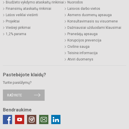
Biudžeto vykdymo ataskaitų rinkiniai
Nuorodos
Finansinių ataskaitų rinkiniai
Laisvos darbo vietos
Lėšos veiklai viešinti
Asmens duomenų apsauga
Projektai
Konsultavimasis su visuomene
Viešieji pirkimai
Dažniausiai užduodami klausimai
1,2% parama
Pranešėjų apsauga
Korupcijos prevencija
Civilinė sauga
Teisinė informacija
Atviri duomenys
Pastebėjote klaidų?
Turite pasiūlymų?
RAŠYKITE
Bendraukime