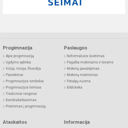
Progimnazija
Paslaugos
Apie progimnaziją
Neformalusis švietimas
Ugdymo aplinka
Pagalba mokiniams ir tėvams
Vizija, misija, filosofija
Mokinių pavėžėjimas
Pasiekimai
Mokinių maitinimas
Progimnazijos simboliai
Patalpų nuoma
Progimnazijos himnas
Biblioteka
Tradiciniai renginiai
Bendradarbiavimas
Priėmimas į progimnaziją
Ataskaitos
Informacija