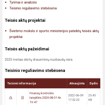
Tyrimai ir analizės
Teisinio reguliavimo stebėsena
Teisės aktų projektai
Švietimo mokslo ir sporto ministerijos pateiktų teisės aktų
projektai
Teisės aktų pažeidimai
2025 metais skirtų drausminių nuobaudų nėra.
Teisinio reguliavimo stebėsena
Teisinė informacija
Atnaujinta
Dydis
Finansų kontrolės
2022-06-09
25.45
taisyklės 2020-08-31 Nr.
17:52:23
KB
1V-47