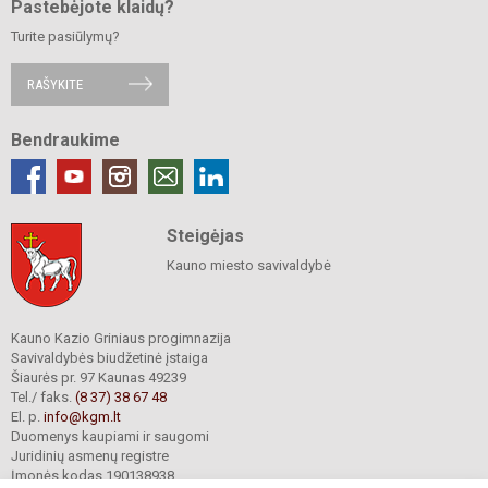
Pastebėjote klaidų?
Turite pasiūlymų?
RAŠYKITE
Bendraukime
Steigėjas
Kauno miesto savivaldybė
Kauno Kazio Griniaus progimnazija
Savivaldybės biudžetinė įstaiga
Šiaurės pr. 97 Kaunas 49239
Tel./ faks.
(8 37) 38 67 48
El. p.
info@kgm.lt
Duomenys kaupiami ir saugomi
Juridinių asmenų registre
Įmonės kodas 190138938