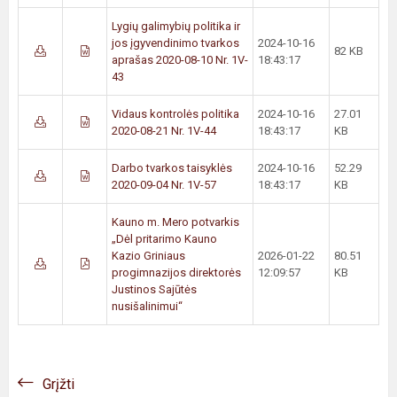
Lygių galimybių politika ir
jos įgyvendinimo tvarkos
2024-10-16
82 KB
aprašas 2020-08-10 Nr. 1V-
18:43:17
43
Vidaus kontrolės politika
2024-10-16
27.01
2020-08-21 Nr. 1V-44
18:43:17
KB
Darbo tvarkos taisyklės
2024-10-16
52.29
2020-09-04 Nr. 1V-57
18:43:17
KB
Kauno m. Mero potvarkis
„Dėl pritarimo Kauno
Kazio Griniaus
2026-01-22
80.51
progimnazijos direktorės
12:09:57
KB
Justinos Sajūtės
nusišalinimui“
Grįžti