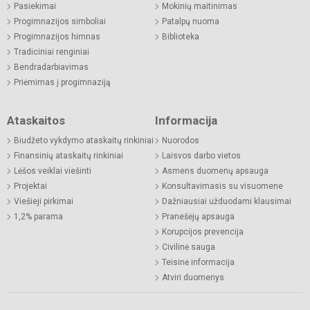
Pasiekimai
Mokinių maitinimas
Progimnazijos simboliai
Patalpų nuoma
Progimnazijos himnas
Biblioteka
Tradiciniai renginiai
Bendradarbiavimas
Priėmimas į progimnaziją
Ataskaitos
Informacija
Biudžeto vykdymo ataskaitų rinkiniai
Nuorodos
Finansinių ataskaitų rinkiniai
Laisvos darbo vietos
Lėšos veiklai viešinti
Asmens duomenų apsauga
Projektai
Konsultavimasis su visuomene
Viešieji pirkimai
Dažniausiai užduodami klausimai
1,2% parama
Pranešėjų apsauga
Korupcijos prevencija
Civilinė sauga
Teisinė informacija
Atviri duomenys