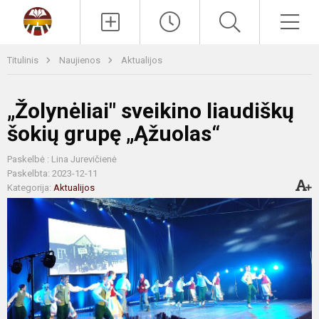
Paieška
Men
Titulinis
Naujienos
Aktualijos
„Žolynėliai" sveikino liaudiškų
šokių grupę „Ąžuolas“
Paskelbė : Lina Jurevičienė
Paskelbta: 2023-12-11
Kategorija:
Aktualijos