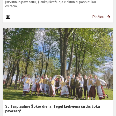
Įsitvirtinus pavasariui, į lauką išvažiuoja elektriniai paspirtukai,
dviračiai,...
Plačiau
S
T
Š
d
T
k
š
š
pa
Su Tarptautine Šokio diena! Tegul kiekviena širdis šoka
pavasarį!