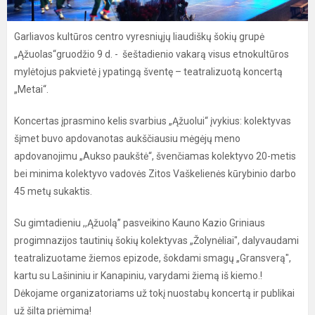
Garliavos kultūros centro vyresniųjų liaudiškų šokių grupė
„Ąžuolas“gruodžio 9 d. - šeštadienio vakarą visus etnokultūros
mylėtojus pakvietė į ypatingą šventę – teatralizuotą koncertą
„Metai“.
Koncertas įprasmino kelis svarbius „Ąžuolui“ įvykius: kolektyvas
šįmet buvo apdovanotas aukščiausiu mėgėjų meno
apdovanojimu „Aukso paukštė“, švenčiamas kolektyvo 20-metis
bei minima kolektyvo vadovės Zitos Vaškelienės kūrybinio darbo
45 metų sukaktis.
Su gimtadieniu ,,Ąžuolą” pasveikino Kauno Kazio Griniaus
progimnazijos tautinių šokių kolektyvas „Žolynėliai", dalyvaudami
teatralizuotame žiemos epizode, šokdami smagų „Gransverą",
kartu su Lašininiu ir Kanapiniu, varydami žiemą iš kiemo.!
Dėkojame organizatoriams už tokį nuostabų koncertą ir publikai
už šilta priėmimą!