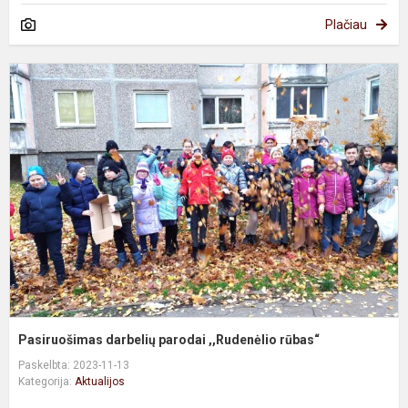
Plačiau
P
d
p
,
r
Pasiruošimas darbelių parodai ,,Rudenėlio rūbas“
Paskelbta: 2023-11-13
Kategorija:
Aktualijos