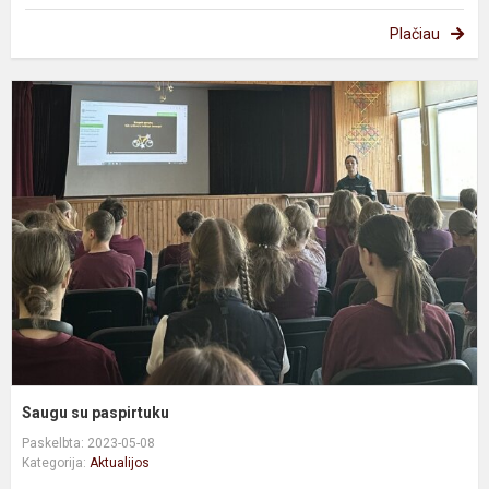
Plačiau
S
s
p
Saugu su paspirtuku
Paskelbta: 2023-05-08
Kategorija:
Aktualijos