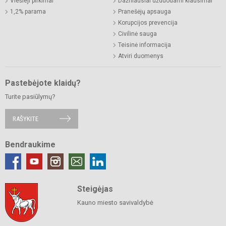
Viešieji pirkimai
Dažniausiai užduodami klausimai
1,2% parama
Pranešėjų apsauga
Korupcijos prevencija
Civilinė sauga
Teisinė informacija
Atviri duomenys
Pastebėjote klaidų?
Turite pasiūlymų?
RAŠYKITE
Bendraukime
Steigėjas
Kauno miesto savivaldybė