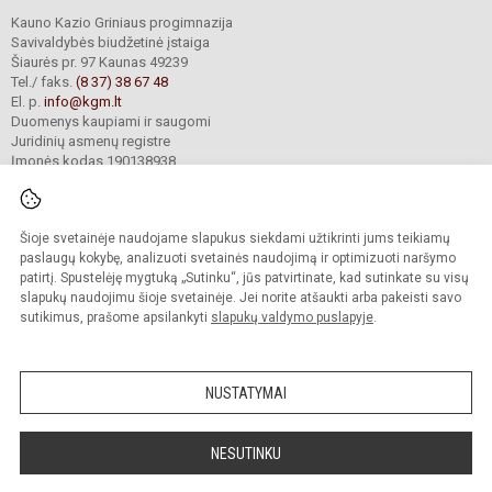
Kauno Kazio Griniaus progimnazija
Savivaldybės biudžetinė įstaiga
Šiaurės pr. 97 Kaunas 49239
Tel./ faks.
(8 37) 38 67 48
El. p.
info@kgm.lt
Duomenys kaupiami ir saugomi
Juridinių asmenų registre
Įmonės kodas 190138938
Šioje svetainėje naudojame slapukus siekdami užtikrinti jums teikiamų
© 2024. Kauno Kazio Griniaus progimnazija. Visos teisės saugomos.
Kopijuoti turinį be raštiško progimnazijos sutikimo griežtai draudžiama.
paslaugų kokybę, analizuoti svetainės naudojimą ir optimizuoti naršymo
patirtį. Spustelėję mygtuką „Sutinku“, jūs patvirtinate, kad sutinkate su visų
Prieinamumo paraiška
Slapukų valdymas
slapukų naudojimu šioje svetainėje. Jei norite atšaukti arba pakeisti savo
sutikimus, prašome apsilankyti
slapukų valdymo puslapyje
.
Sumanus būdas atnaujinti
mokyklos interneto
svetainę
NUSTATYMAI
NESUTINKU