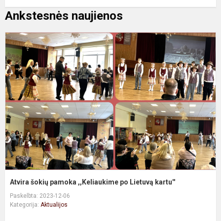
Ankstesnės naujienos
A
š
p
,
p
L
k
Atvira šokių pamoka ,,Keliaukime po Lietuvą kartu''
Paskelbta: 2023-12-06
Kategorija:
Aktualijos