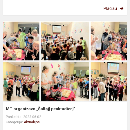
Plačiau
o
„
p
MT organizavo „Šaltąjį penktadienį"
Paskelbta: 2023-06-02
Kategorija:
Aktualijos