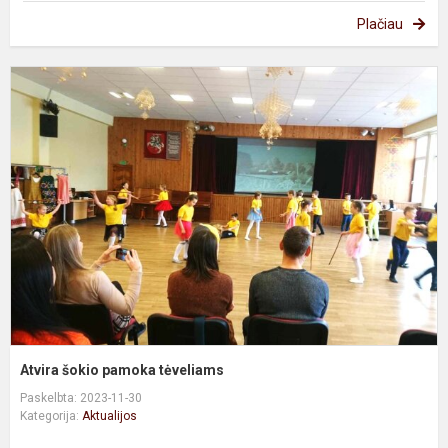
Plačiau
A
š
p
t
Atvira šokio pamoka tėveliams
Paskelbta: 2023-11-30
Kategorija:
Aktualijos