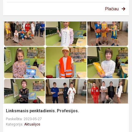
Plačiau
L
p
P
Linksmasis penktadienis. Profesijos.
Paskelbta: 2023-05-27
Kategorija:
Aktualijos