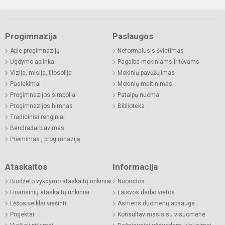
Progimnazija
Paslaugos
Apie progimnaziją
Neformalusis švietimas
Ugdymo aplinka
Pagalba mokiniams ir tėvams
Vizija, misija, filosofija
Mokinių pavėžėjimas
Pasiekimai
Mokinių maitinimas
Progimnazijos simboliai
Patalpų nuoma
Progimnazijos himnas
Biblioteka
Tradiciniai renginiai
Bendradarbiavimas
Priėmimas į progimnaziją
Ataskaitos
Informacija
Biudžeto vykdymo ataskaitų rinkiniai
Nuorodos
Finansinių ataskaitų rinkiniai
Laisvos darbo vietos
Lėšos veiklai viešinti
Asmens duomenų apsauga
Projektai
Konsultavimasis su visuomene