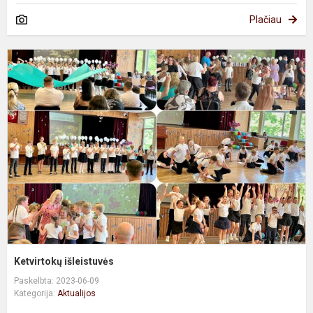
Plačiau
K
i
Ketvirtokų išleistuvės
Paskelbta: 2023-06-09
Kategorija:
Aktualijos