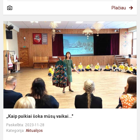
Plačiau
„
p
š
m
va
„Kaip puikiai šoka mūsų vaikai..."
Paskelbta: 2023-11-28
Kategorija:
Aktualijos