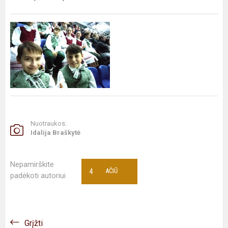
Nuotraukos:
Idalija Braškytė
Nepamirškite
4
AČIŪ
padėkoti autoriui
Grįžti