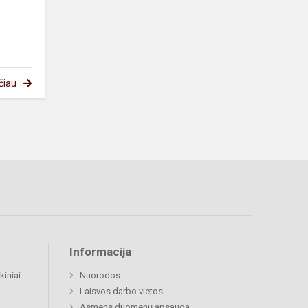
čiau
Informacija
kiniai
Nuorodos
Laisvos darbo vietos
Asmens duomenų apsauga