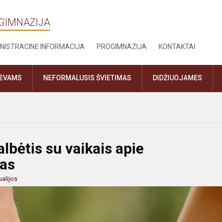
OGIMNAZIJA
NISTRACINĖ INFORMACIJA
PROGIMNAZIJA
KONTAKTAI
TĖVAMS
NEFORMALUSIS ŠVIETIMAS
DIDŽIUOJAMĖS
lbėtis su vaikais apie
gas
ualijos