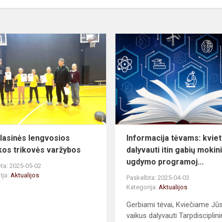
Tarpklasinės
lengvosios
atletikos
trikovės
varžybos
lasinės lengvosios
Informacija tėvams: kvie
ikos trikovės varžybos
dalyvauti itin gabių mokin
ugdymo programoj...
ta: 2025-05-02
ija:
Aktualijos
Paskelbta: 2025-04-03
Kategorija:
Aktualijos
Gerbiami tėvai, Kviečiame Jū
vaikus dalyvauti Tarpdisciplinin