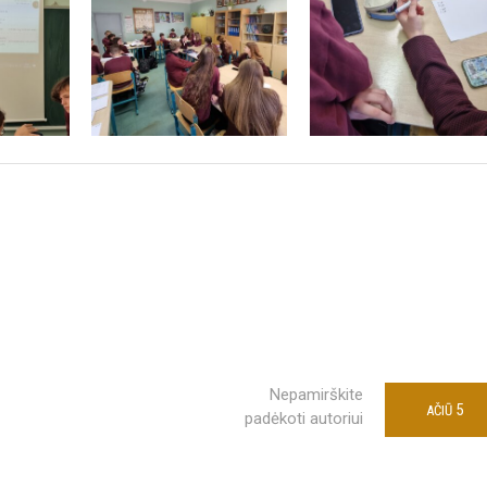
Nepamirškite
5
AČIŪ
padėkoti autoriui