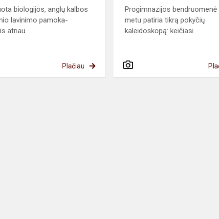
uota biologijos, anglų kalbos
Progimnazijos bendruomenė 
zinio lavinimo pamoka-
metu patiria tikrą pokyčių
is atnau...
kaleidoskopą: keičiasi...
Plačiau
Pla
o