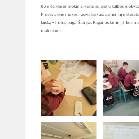
8b ir 6c klasės mokiniai kartu su anglų kalbos mokyto
Prosevičiene mokėsi rašyti laiškus: asmeninį ir literat
laišką – Irutei, pagal Šatrijos Raganos kūrinį „Irkos t
mokiniams.