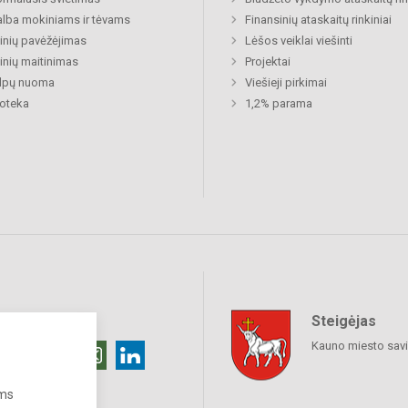
lba mokiniams ir tėvams
Finansinių ataskaitų rinkiniai
nių pavėžėjimas
Lėšos veiklai viešinti
nių maitinimas
Projektai
alpų nuoma
Viešieji pirkimai
ioteka
1,2% parama
Steigėjas
raukime
Kauno miesto sav
ums