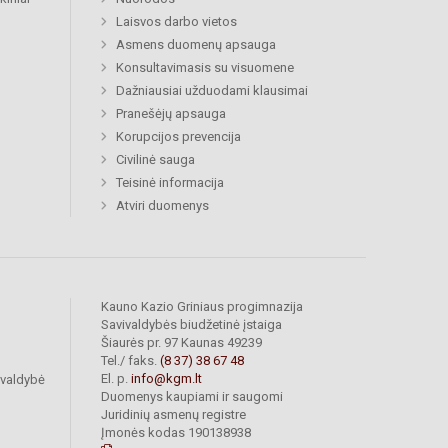
Laisvos darbo vietos
Asmens duomenų apsauga
Konsultavimasis su visuomene
Dažniausiai užduodami klausimai
Pranešėjų apsauga
Korupcijos prevencija
Civilinė sauga
Teisinė informacija
Atviri duomenys
Kauno Kazio Griniaus progimnazija
Savivaldybės biudžetinė įstaiga
Šiaurės pr. 97 Kaunas 49239
Tel./ faks.
(8 37) 38 67 48
El. p.
info@kgm.lt
ivaldybė
Duomenys kaupiami ir saugomi
Juridinių asmenų registre
Įmonės kodas 190138938