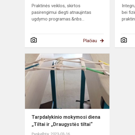
Praktinės veiklos, skirtos
Integr
pasirengimui diegti atnaujintas
bei fi
ugdymo programas.&nbs...
praktin
Plačiau
Tarpdalykini
mokymosi
diena
„Tiltai
ir
„Draugystės
tiltai“...
Tarpdalykinio mokymosi diena
„Tiltai ir „Draugystės tiltai“
Paskelbta: 2023-03-16