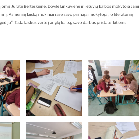
jomis Jūrate Berteškiene, Dovile Linkuviene ir lietuvių kalbos mokytoja Jan
ūrinį. Asmeninį laišką mokiniai rašė savo pirmajai mokytojai, o literatūrinį
ragedija“. Tada laiškus vertė į anglų kalbą, savo darbus pristatė kitiems