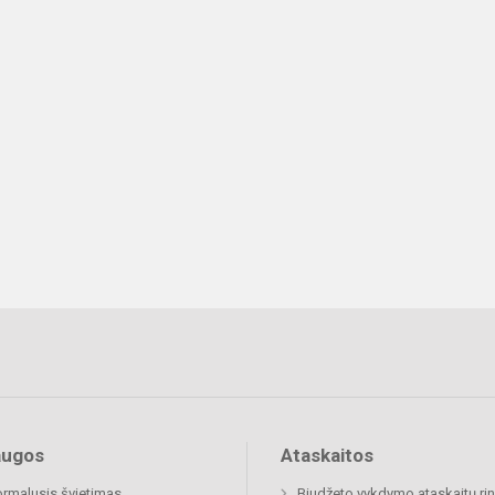
augos
Ataskaitos
rmalusis švietimas
Biudžeto vykdymo ataskaitų rin