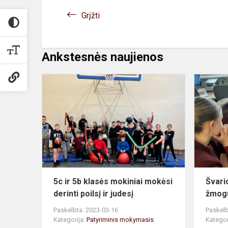
Grįžti
Ankstesnės naujienos
5c
ir
5b
klasės
mokiniai
mokėsi
derinti
poilsį
ir
5c ir 5b klasės mokiniai mokėsi
Švari
judesį
derinti poilsį ir judesį
žmogu
Paskelbta: 2023-03-16
Paskelb
Kategorija:
Patyriminis mokymasis
Kategor