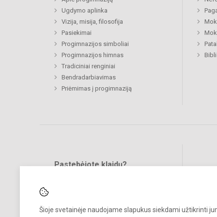
Ugdymo aplinka
Paga
Vizija, misija, filosofija
Moki
Pasiekimai
Moki
Progimnazijos simboliai
Pat
Progimnazijos himnas
Bibl
Tradiciniai renginiai
Bendradarbiavimas
Priėmimas į progimnaziją
Pastebėjote klaidų?
Bend
Turite pasiūlymų?
RAŠYKITE
Šioje svetainėje naudojame slapukus siekdami užtikrinti j