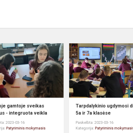
Švarioje
gamtoje
sveikas
žmogus
-
integruota
veikla
oje gamtoje sveikas
Tarpdalykinio ugdymosi d
s - integruota veikla
5a ir 7a klasėse
ta: 2023-03-16
Paskelbta: 2023-03-16
ija:
Patyriminis mokymasis
Kategorija:
Patyriminis mokymasi