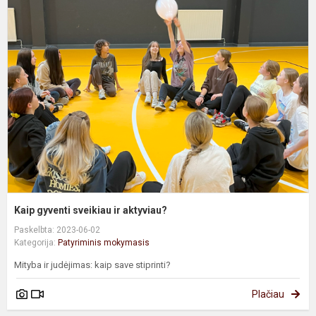
K
g
s
ir
a
Kaip gyventi sveikiau ir aktyviau?
Paskelbta: 2023-06-02
Kategorija:
Patyriminis mokymasis
Mityba ir judėjimas: kaip save stiprinti?
Plačiau