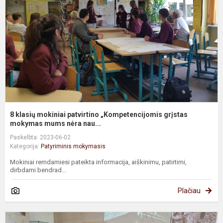
p
„
g
m
8 klasių mokiniai patvirtino „Kompetencijomis grįstas
mokymas mums nėra nau...
Paskelbta: 2023-06-02
Kategorija:
Patyriminis mokymasis
Mokiniai remdamiesi pateikta informacija, aiškinimu, patirtimi,
dirbdami bendrad...
Plačiau
5