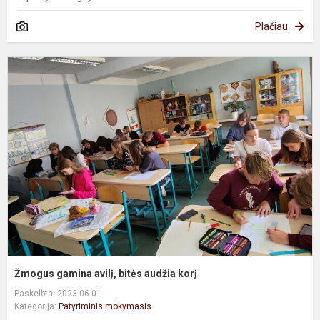
Plačiau
Ž
g
av
b
a
k
Žmogus gamina avilį, bitės audžia korį
Paskelbta: 2023-06-01
Kategorija:
Patyriminis mokymasis