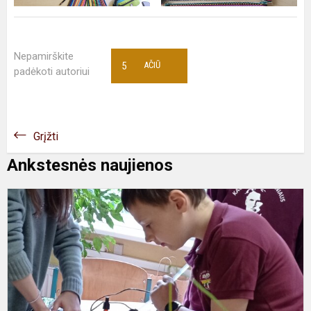
Nepamirškite
5
AČIŪ
padėkoti autoriui
Grįžti
Ankstesnės naujienos
T
u
d
8
5
k
ti