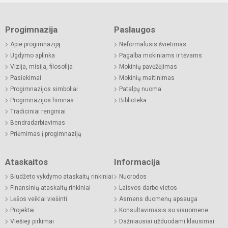
Progimnazija
Paslaugos
Apie progimnaziją
Neformalusis švietimas
Ugdymo aplinka
Pagalba mokiniams ir tėvams
Vizija, misija, filosofija
Mokinių pavėžėjimas
Pasiekimai
Mokinių maitinimas
Progimnazijos simboliai
Patalpų nuoma
Progimnazijos himnas
Biblioteka
Tradiciniai renginiai
Bendradarbiavimas
Priėmimas į progimnaziją
Ataskaitos
Informacija
Biudžeto vykdymo ataskaitų rinkiniai
Nuorodos
Finansinių ataskaitų rinkiniai
Laisvos darbo vietos
Lėšos veiklai viešinti
Asmens duomenų apsauga
Projektai
Konsultavimasis su visuomene
Viešieji pirkimai
Dažniausiai užduodami klausimai