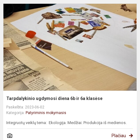
T
u
d
6
ir
6
k
Tarpdalykinio ugdymosi diena 6b ir 6a klasėse
Paskelbta: 2023-06-02
Kategorija:
Patyriminis mokymasis
Integruotų veiklų tema: Ekologija. Medžiai. Produkcija iš medienos.
Plačiau