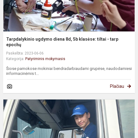
-.
Tarpdalykinio ugdymo diena 8d, 5b klasėse: tiltai - tarp
epochų
Paskelbta: 2023-06-06
Kategorija:
Patyriminis mokymasis
Šiose pamokose mokiniai bendradarbiaudami grupėse, naudodamiesi
informacinėmis t...
Plačiau
5
ir
6
k
m