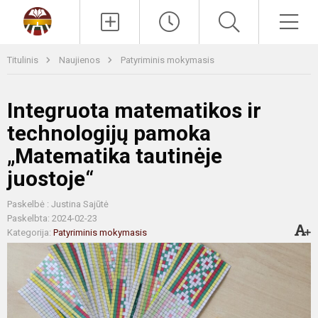
Paieška
Men
Titulinis
Naujienos
Patyriminis mokymasis
Integruota matematikos ir
technologijų pamoka
„Matematika tautinėje
juostoje“
Paskelbė : Justina Sajūtė
Paskelbta: 2024-02-23
Kategorija:
Patyriminis mokymasis