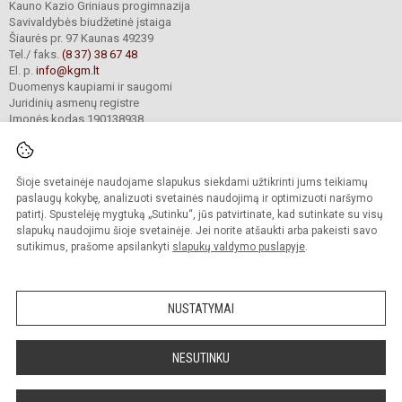
Kauno Kazio Griniaus progimnazija
Savivaldybės biudžetinė įstaiga
Šiaurės pr. 97 Kaunas 49239
Tel./ faks.
(8 37) 38 67 48
El. p.
info@kgm.lt
Duomenys kaupiami ir saugomi
Juridinių asmenų registre
Įmonės kodas 190138938
Šioje svetainėje naudojame slapukus siekdami užtikrinti jums teikiamų
© 2024. Kauno Kazio Griniaus progimnazija. Visos teisės saugomos.
Kopijuoti turinį be raštiško progimnazijos sutikimo griežtai draudžiama.
paslaugų kokybę, analizuoti svetainės naudojimą ir optimizuoti naršymo
patirtį. Spustelėję mygtuką „Sutinku“, jūs patvirtinate, kad sutinkate su visų
Prieinamumo paraiška
Slapukų valdymas
slapukų naudojimu šioje svetainėje. Jei norite atšaukti arba pakeisti savo
sutikimus, prašome apsilankyti
slapukų valdymo puslapyje
.
Sumanus būdas atnaujinti
mokyklos interneto
svetainę
NUSTATYMAI
NESUTINKU