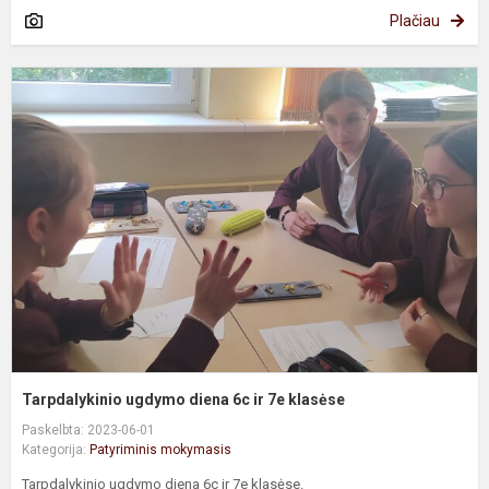
Plačiau
T
u
d
6
ir
7
k
Tarpdalykinio ugdymo diena 6c ir 7e klasėse
Paskelbta: 2023-06-01
Kategorija:
Patyriminis mokymasis
Tarpdalykinio ugdymo diena 6c ir 7e klasėse.