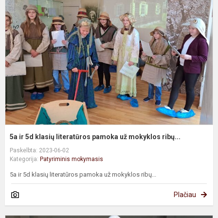
ir
5
k
l
p
u
m
ri
5a ir 5d klasių literatūros pamoka už mokyklos ribų...
Paskelbta: 2023-06-02
Kategorija:
Patyriminis mokymasis
5a ir 5d klasių literatūros pamoka už mokyklos ribų...
Plačiau