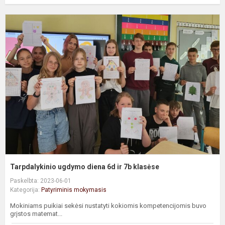
T
u
d
6
ir
7
k
Tarpdalykinio ugdymo diena 6d ir 7b klasėse
Paskelbta: 2023-06-01
Kategorija:
Patyriminis mokymasis
Mokiniams puikiai sekėsi nustatyti kokiomis kompetencijomis buvo
grįstos matemat...