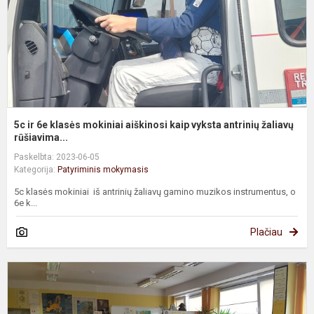
a
k
v
a
ž.
5c ir 6e klasės mokiniai aiškinosi kaip vyksta antrinių žaliavų
rūšiavima...
Paskelbta: 2023-06-05
Kategorija:
Patyriminis mokymasis
5c klasės mokiniai iš antrinių žaliavų gamino muzikos instrumentus, o
6e k...
Plačiau
8
k
m