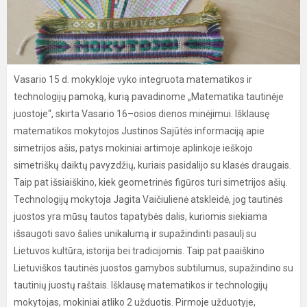
Vasario 15 d. mokykloje vyko integruota matematikos ir
technologijų pamoką, kurią pavadinome „Matematika tautinėje
juostoje“, skirta Vasario 16–osios dienos minėjimui. Išklausę
matematikos mokytojos Justinos Sajūtės informaciją apie
simetrijos ašis, patys mokiniai artimoje aplinkoje ieškojo
simetriškų daiktų pavyzdžių, kuriais pasidalijo su klasės draugais.
Taip pat išsiaiškino, kiek geometrinės figūros turi simetrijos ašių.
Technologijų mokytoja Jagita Vaičiulienė atskleidė, jog tautinės
juostos yra mūsų tautos tapatybės dalis, kuriomis siekiama
išsaugoti savo šalies unikalumą ir supažindinti pasaulį su
Lietuvos kultūra, istorija bei tradicijomis. Taip pat paaiškino
Lietuviškos tautinės juostos gamybos subtilumus, supažindino su
tautinių juostų raštais. Išklausę matematikos ir technologijų
mokytojas, mokiniai atliko 2 užduotis. Pirmoje užduotyje,