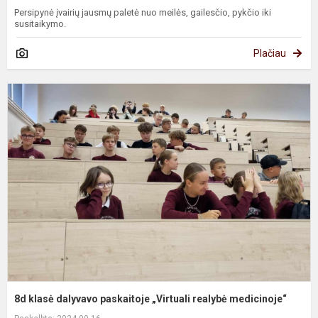
Persipynė įvairių jausmų paletė nuo meilės, gailesčio, pykčio iki
susitaikymo.
Plačiau
8
k
d
p
„
r
m
8d klasė dalyvavo paskaitoje „Virtuali realybė medicinoje“