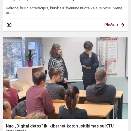
Kėlionė, kurioje tradicijos, kūryba ir šventinė nuotaika susipynė į vieną
prasmi...
Plačiau
N
„
d
ik
k
s
s
K
st
Nuo „Digital detox“ iki kibernetikos: susitikimas su KTU