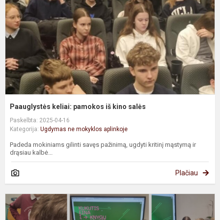
k
s
Paauglystės keliai: pamokos iš kino salės
Paskelbta: 2025-04-16
Kategorija:
Ugdymas ne mokyklos aplinkoje
Padeda mokiniams gilinti savęs pažinimą, ugdyti kritinį mąstymą ir
drąsiau kalbė...
Plačiau
P
m