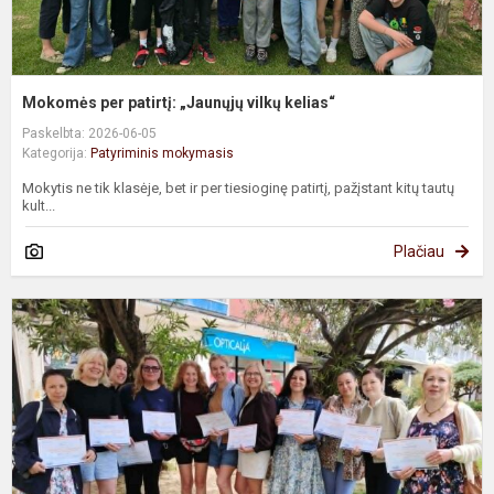
Mokomės per patirtį: „Jaunųjų vilkų kelias“
Paskelbta: 2026-06-05
Kategorija:
Patyriminis mokymasis
Mokytis ne tik klasėje, bet ir per tiesioginę patirtį, pažįstant kitų tautų
kult...
Plačiau
E
„
b
i
N
p
p