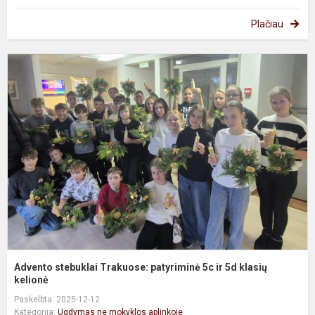
Plačiau
A
s
T
p
5
ir
5
k
ke
Advento stebuklai Trakuose: patyriminė 5c ir 5d klasių
kelionė
Paskelbta: 2025-12-12
Kategorija:
Ugdymas ne mokyklos aplinkoje