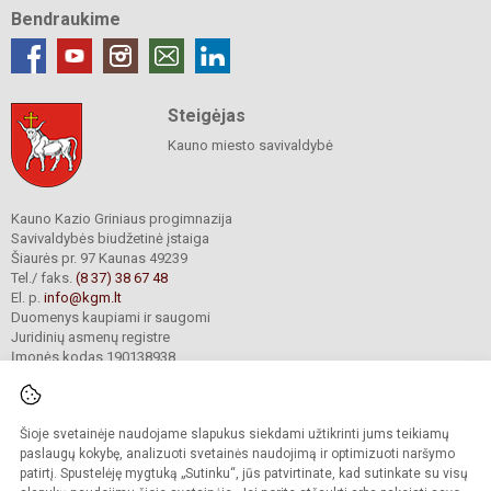
Bendraukime
Steigėjas
Kauno miesto savivaldybė
Kauno Kazio Griniaus progimnazija
Savivaldybės biudžetinė įstaiga
Šiaurės pr. 97 Kaunas 49239
Tel./ faks.
(8 37) 38 67 48
El. p.
info@kgm.lt
Duomenys kaupiami ir saugomi
Juridinių asmenų registre
Įmonės kodas 190138938
Šioje svetainėje naudojame slapukus siekdami užtikrinti jums teikiamų
© 2024. Kauno Kazio Griniaus progimnazija. Visos teisės saugomos.
Kopijuoti turinį be raštiško progimnazijos sutikimo griežtai draudžiama.
paslaugų kokybę, analizuoti svetainės naudojimą ir optimizuoti naršymo
patirtį. Spustelėję mygtuką „Sutinku“, jūs patvirtinate, kad sutinkate su visų
Prieinamumo paraiška
Slapukų valdymas