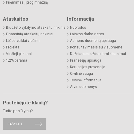
Priėmimas į progimnaziją
Ataskaitos
Informacija
Biudžeto vykdymo ataskaitų rinkiniai
Nuorodos
Finansinių ataskaitų rinkiniai
Laisvos darbo vietos
Lėšos veiklai viešinti
Asmens duomenų apsauga
Projektai
Konsultavimasis su visuomene
Viešieji pirkimai
Dažniausiai užduodami klausimai
1,2% parama
Pranešėjų apsauga
Korupcijos prevencija
Civilinė sauga
Teisinė informacija
Atviri duomenys
Pastebėjote klaidų?
Turite pasiūlymų?
RAŠYKITE