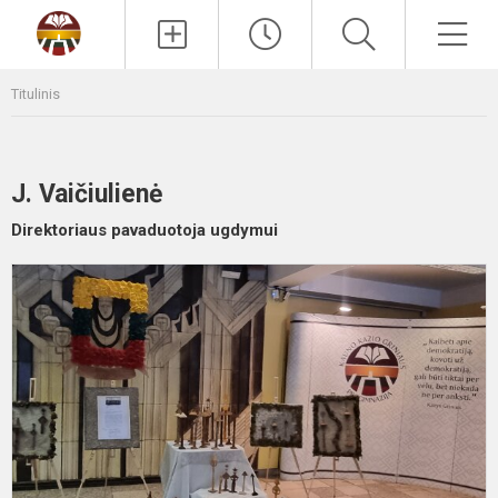
Paieška
Men
Titulinis
J. Vaičiulienė
Direktoriaus pavaduotoja ugdymui
P
„
k
n
V
1
o
ik
K