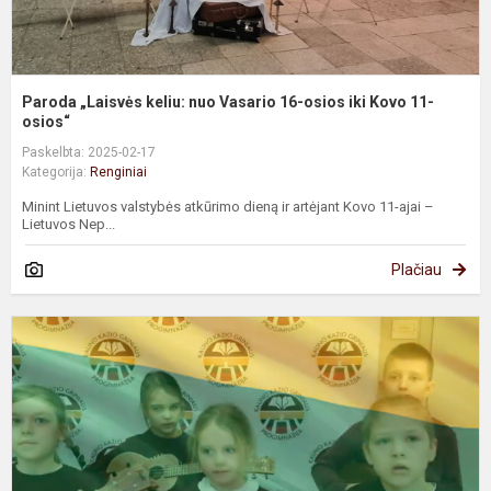
1
os
Paroda „Laisvės keliu: nuo Vasario 16-osios iki Kovo 11-
osios“
Paskelbta: 2025-02-17
Kategorija:
Renginiai
Minint Lietuvos valstybės atkūrimo dieną ir artėjant Kovo 11-ajai –
Lietuvos Nep...
Plačiau
„
s
d
ir
p
L