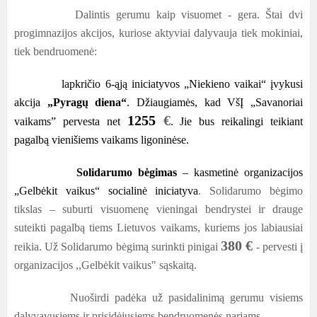
Dalintis gerumu kaip visuomet - gera. Štai dvi
progimnazijos akcijos, kuriose aktyviai dalyvauja tiek mokiniai,
tiek bendruomenė:
lapkričio 6-ąją iniciatyvos „Niekieno vaikai“ įvykusi
akcija
„Pyragų diena“
. Džiaugiamės, kad VšĮ „Savanoriai
1255
€
vaikams” pervesta net
. Jie bus reikalingi teikiant
pagalbą vienišiems vaikams ligoninėse.
Solidarumo bėgimas
– kasmetinė organizacijos
„Gelbėkit vaikus“ socialinė iniciatyva
. Solidarumo bėgimo
tikslas – suburti visuomenę vieningai bendrystei ir drauge
suteikti pagalbą tiems Lietuvos vaikams, kuriems jos labiausiai
380 €
reikia. Už Solidarumo bėgimą surinkti pinigai
- pervesti į
organizacijos ,,Gelbėkit vaikus" sąskaitą.
Nuoširdi padėka už pasidalinimą gerumu visiems
dalyvavusiems ir prisidėjusiems bendruomenės nariams.