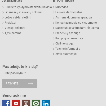
Ataskaitos
Informacija
Biudžeto vykdymo ataskaitų rinkiniai
Nuorodos
Finansinių ataskaitų rinkiniai
Laisvos darbo vietos
Lėšos veiklai viešinti
Asmens duomenų apsauga
Projektai
Konsultavimasis su visuomene
Viešieji pirkimai
Dažniausiai užduodami klausimai
1,2% parama
Pranešėjų apsauga
Korupcijos prevencija
Civilinė sauga
Teisinė informacija
Atviri duomenys
Pastebėjote klaidų?
Turite pasiūlymų?
RAŠYKITE
Bendraukime