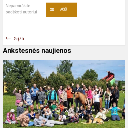
Nepamirškite
38
AČIŪ
padėkoti autoriui
Grįžti
Ankstesnės naujienos
K
r
m
v
m