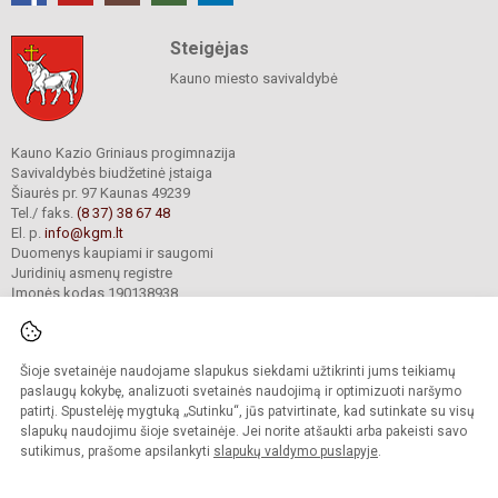
Steigėjas
Kauno miesto savivaldybė
Kauno Kazio Griniaus progimnazija
Savivaldybės biudžetinė įstaiga
Šiaurės pr. 97 Kaunas 49239
Tel./ faks.
(8 37) 38 67 48
El. p.
info@kgm.lt
Duomenys kaupiami ir saugomi
Juridinių asmenų registre
Įmonės kodas 190138938
Šioje svetainėje naudojame slapukus siekdami užtikrinti jums teikiamų
© 2024. Kauno Kazio Griniaus progimnazija. Visos teisės saugomos.
Kopijuoti turinį be raštiško progimnazijos sutikimo griežtai draudžiama.
paslaugų kokybę, analizuoti svetainės naudojimą ir optimizuoti naršymo
patirtį. Spustelėję mygtuką „Sutinku“, jūs patvirtinate, kad sutinkate su visų
Prieinamumo paraiška
Slapukų valdymas
slapukų naudojimu šioje svetainėje. Jei norite atšaukti arba pakeisti savo
sutikimus, prašome apsilankyti
slapukų valdymo puslapyje
.
Sumanus būdas atnaujinti
mokyklos interneto
svetainę