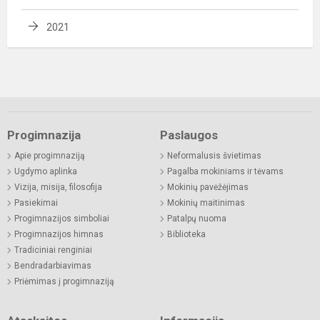
2021
Progimnazija
Paslaugos
Apie progimnaziją
Neformalusis švietimas
Ugdymo aplinka
Pagalba mokiniams ir tėvams
Vizija, misija, filosofija
Mokinių pavėžėjimas
Pasiekimai
Mokinių maitinimas
Progimnazijos simboliai
Patalpų nuoma
Progimnazijos himnas
Biblioteka
Tradiciniai renginiai
Bendradarbiavimas
Priėmimas į progimnaziją