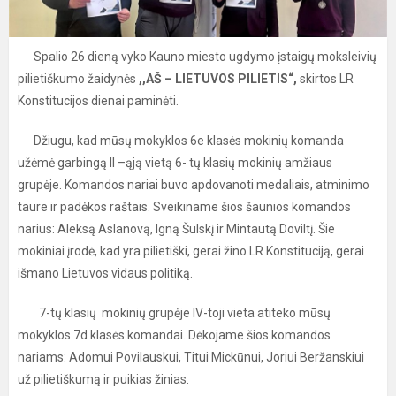
Spalio 26 dieną vyko Kauno miesto ugdymo įstaigų moksleivių
pilietiškumo žaidynės
,,AŠ – LIETUVOS PILIETIS“,
skirtos LR
Konstitucijos dienai paminėti.
Džiugu, kad mūsų mokyklos 6e klasės mokinių komanda
užėmė garbingą II –ąją vietą 6- tų klasių mokinių amžiaus
grupėje. Komandos nariai buvo apdovanoti medaliais, atminimo
taure ir padėkos raštais. Sveikiname šios šaunios komandos
narius: Aleksą Aslanovą, Igną Šulskį ir Mintautą Doviltį. Šie
mokiniai įrodė, kad yra pilietiški, gerai žino LR Konstituciją, gerai
išmano Lietuvos vidaus politiką.
7-tų klasių mokinių grupėje IV-toji vieta atiteko mūsų
mokyklos 7d klasės komandai. Dėkojame šios komandos
nariams: Adomui Povilauskui, Titui Mickūnui, Joriui Beržanskiui
už pilietiškumą ir puikias žinias.