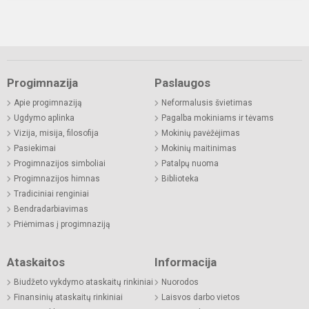
Progimnazija
Paslaugos
Apie progimnaziją
Neformalusis švietimas
Ugdymo aplinka
Pagalba mokiniams ir tėvams
Vizija, misija, filosofija
Mokinių pavėžėjimas
Pasiekimai
Mokinių maitinimas
Progimnazijos simboliai
Patalpų nuoma
Progimnazijos himnas
Biblioteka
Tradiciniai renginiai
Bendradarbiavimas
Priėmimas į progimnaziją
Ataskaitos
Informacija
Biudžeto vykdymo ataskaitų rinkiniai
Nuorodos
Finansinių ataskaitų rinkiniai
Laisvos darbo vietos