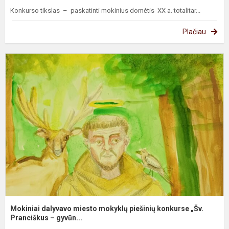
Konkurso tikslas – paskatinti mokinius domėtis XX a. totalitar...
Plačiau
M
d
m
m
p
k
„
Pr
Mokiniai dalyvavo miesto mokyklų piešinių konkurse „Šv.
Pranciškus – gyvūn...