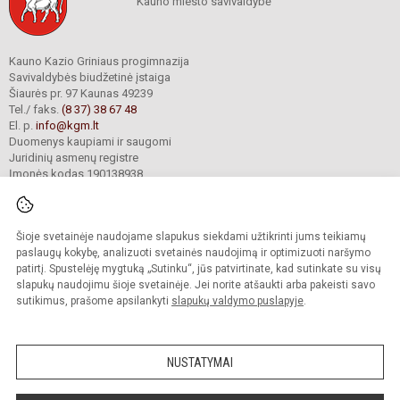
Kauno miesto savivaldybė
Kauno Kazio Griniaus progimnazija
Savivaldybės biudžetinė įstaiga
Šiaurės pr. 97 Kaunas 49239
Tel./ faks.
(8 37) 38 67 48
El. p.
info@kgm.lt
Duomenys kaupiami ir saugomi
Juridinių asmenų registre
Įmonės kodas 190138938
Šioje svetainėje naudojame slapukus siekdami užtikrinti jums teikiamų
© 2024. Kauno Kazio Griniaus progimnazija. Visos teisės saugomos.
Kopijuoti turinį be raštiško progimnazijos sutikimo griežtai draudžiama.
paslaugų kokybę, analizuoti svetainės naudojimą ir optimizuoti naršymo
patirtį. Spustelėję mygtuką „Sutinku“, jūs patvirtinate, kad sutinkate su visų
Prieinamumo paraiška
Slapukų valdymas
slapukų naudojimu šioje svetainėje. Jei norite atšaukti arba pakeisti savo
sutikimus, prašome apsilankyti
slapukų valdymo puslapyje
.
Sumanus būdas atnaujinti
mokyklos interneto
svetainę
NUSTATYMAI