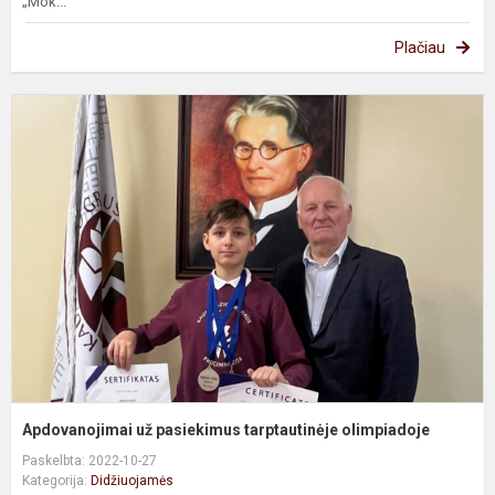
„Mok...
Plačiau
A
u
p
t
o
Apdovanojimai už pasiekimus tarptautinėje olimpiadoje
Paskelbta: 2022-10-27
Kategorija:
Didžiuojamės