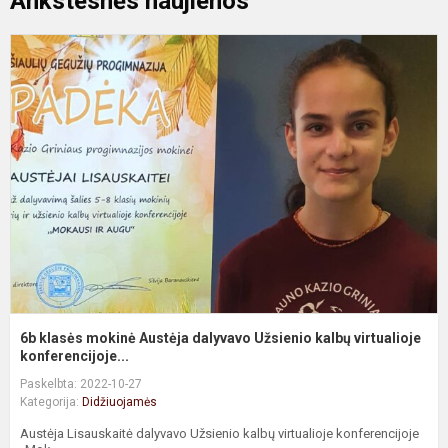
Ankstesnės naujienos
6
k
m
A
d
U
k
vi
6b klasės mokinė Austėja dalyvavo Užsienio kalbų virtualioje
konferencijoje...
Paskelbta: 2022-10-27
Kategorija:
Didžiuojamės
Austėja Lisauskaitė dalyvavo Užsienio kalbų virtualioje konferencijoje