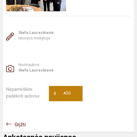
Stefa Laureckienė
Istorijos mokytoja
Nuotraukos:
Stefa Laureckienė
Nepamirškite
4
AČIŪ
padėkoti autoriui
Grįžti