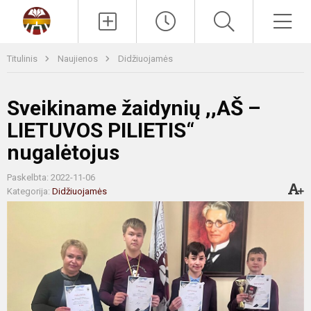
Paieška
Men
Titulinis
Naujienos
Didžiuojamės
Sveikiname žaidynių ,,AŠ –
LIETUVOS PILIETIS“
nugalėtojus
Paskelbta: 2022-11-06
Kategorija:
Didžiuojamės