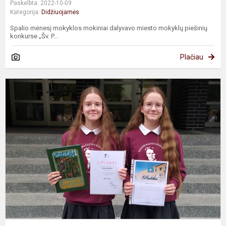
Paskelbta: 2022-10-09
Kategorija:
Didžiuojamės
Spalio mėnesį mokyklos mokiniai dalyvavo miesto mokyklų piešinių
konkurse „Šv. P...
Plačiau
R
k
„
l
n
t
A