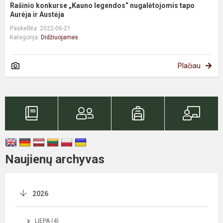
Rašinio konkurse „Kauno legendos“ nugalėtojomis tapo
Aurėja ir Austėja
Paskelbta: 2022-06-21
Kategorija:
Didžiuojamės
Plačiau
Naujienų archyvas
2026
LIEPA (4)