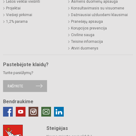
Lėšos veiklai viešinti
Asmens duomenų apsauga
Projektai
Konsultavimasis su visuomene
Viešieji pirkimai
Dažniausiai užduodami klausimai
1,2% parama
Pranešėjų apsauga
Korupcijos prevencija
Civilinė sauga
Teisinė informacija
Atviri duomenys
Pastebėjote klaidų?
Turite pasiūlymų?
RAŠYKITE
Bendraukime
Steigėjas