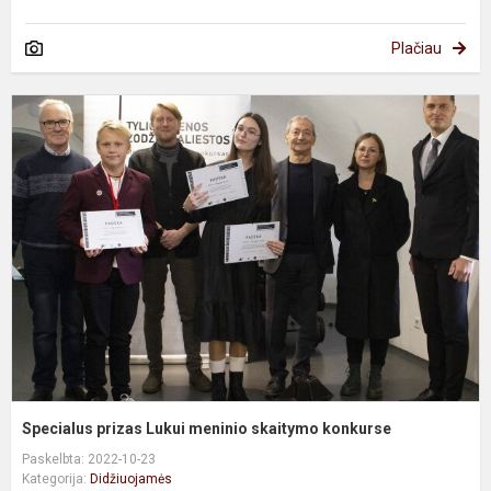
Plačiau
S
p
L
m
s
k
Specialus prizas Lukui meninio skaitymo konkurse
Paskelbta: 2022-10-23
Kategorija:
Didžiuojamės