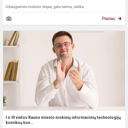
Džiaugiamės mokinio drąsa, geru tarimu, raiška.
Plačiau
I
ir
II
v
K
m
m
i
t
I ir III vietos Kauno miesto mokinių informacinių technologijų
komiksų kon...