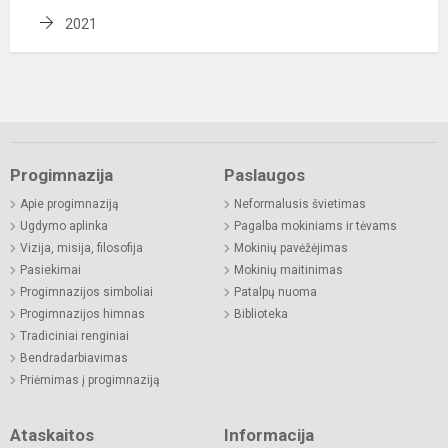
2021
Progimnazija
Paslaugos
Apie progimnaziją
Neformalusis švietimas
Ugdymo aplinka
Pagalba mokiniams ir tėvams
Vizija, misija, filosofija
Mokinių pavėžėjimas
Pasiekimai
Mokinių maitinimas
Progimnazijos simboliai
Patalpų nuoma
Progimnazijos himnas
Biblioteka
Tradiciniai renginiai
Bendradarbiavimas
Priėmimas į progimnaziją
Ataskaitos
Informacija