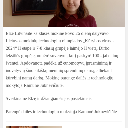
Elzė Litvinaitė 7a klasės mokinė kovo 26 dieną dalyvavo
Lietuvos mokinių technologijų olimpiados „Kūrybos virusas
2024“ II etape ir 7-8 klasių grupėje laimėjo II vietą. Dirbo
tekstilės grupėje, nunėrė suvenyrą, kurį paskyrė 100 - jai dainų
šventei. Apdovanota padėka už etnomotyvų įprasminimą ir
inovatyvių šiuolaikiškų meninių sprendimų darną, atliekant
kūrybinį namų darbą, Mokinę parengė dailės ir technologijų
mokytoja Ramunė Juknevičiūtė.
Sveikiname Elzę ir džiaugiamės jos pasiekimais.
Parengė dailės ir technologijų mokytoja Ramunė Juknevičiūtė