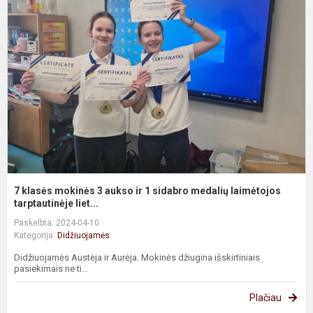
k
m
3
a
ir
1
s
m
l
ta
7 klasės mokinės 3 aukso ir 1 sidabro medalių laimėtojos
tarptautinėje liet...
Paskelbta: 2024-04-10
Kategorija:
Didžiuojamės
Didžiuojamės Austėja ir Aurėja. Mokinės džiugina išskirtiniais
pasiekimais ne ti...
Plačiau