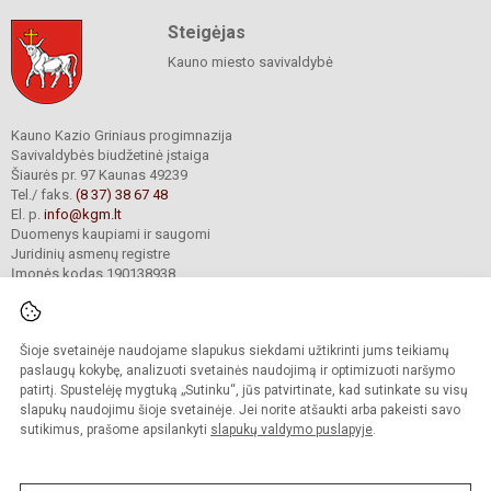
Steigėjas
Kauno miesto savivaldybė
Kauno Kazio Griniaus progimnazija
Savivaldybės biudžetinė įstaiga
Šiaurės pr. 97 Kaunas 49239
Tel./ faks.
(8 37) 38 67 48
El. p.
info@kgm.lt
Duomenys kaupiami ir saugomi
Juridinių asmenų registre
Įmonės kodas 190138938
Šioje svetainėje naudojame slapukus siekdami užtikrinti jums teikiamų
© 2024. Kauno Kazio Griniaus progimnazija. Visos teisės saugomos.
Kopijuoti turinį be raštiško progimnazijos sutikimo griežtai draudžiama.
paslaugų kokybę, analizuoti svetainės naudojimą ir optimizuoti naršymo
patirtį. Spustelėję mygtuką „Sutinku“, jūs patvirtinate, kad sutinkate su visų
Prieinamumo paraiška
Slapukų valdymas
slapukų naudojimu šioje svetainėje. Jei norite atšaukti arba pakeisti savo
sutikimus, prašome apsilankyti
slapukų valdymo puslapyje
.
Sumanus būdas atnaujinti
mokyklos interneto
svetainę