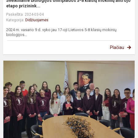
Sveikiname biologijos olimpiados 5-8 klasių mokinių antrojo
etapo prizinink...
Paskelbta: 2024-03-04
Kategorija:
Didžiuojamės
2024 m. vasario 9 d. vyko jau 17-oji Lietuvos 5-8 klasių mokinių
biologijos...
Plačiau
P
r