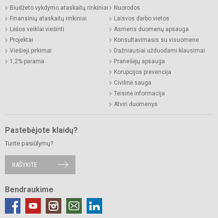
Biudžeto vykdymo ataskaitų rinkiniai
Nuorodos
Finansinių ataskaitų rinkiniai
Laisvos darbo vietos
Lėšos veiklai viešinti
Asmens duomenų apsauga
Projektai
Konsultavimasis su visuomene
Viešieji pirkimai
Dažniausiai užduodami klausimai
1,2% parama
Pranešėjų apsauga
Korupcijos prevencija
Civilinė sauga
Teisinė informacija
Atviri duomenys
Pastebėjote klaidų?
Turite pasiūlymų?
RAŠYKITE
Bendraukime