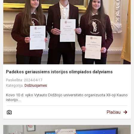
o
d
Padėkos geriausiems istorijos olimpiados dalyviams
Paskelbta: 2024-04-17
Kategorija:
Didžiuojamės
Kovo 10 d. vyko Vytauto Didžiojo universiteto organizuota XII-oji Kauno
istorijo...
Plačiau
7