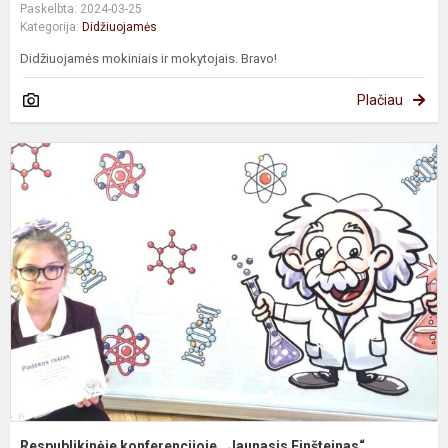
Paskelbta: 2024-03-25
Kategorija:
Didžiuojamės
Didžiuojamės mokiniais ir mokytojais. Bravo!
Plačiau
R
k
,
E
Respublikinėje konferencijoje ,,Jaunasis Einšteinas“