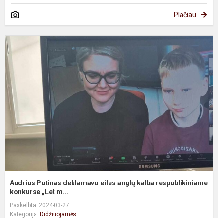
Plačiau
A
P
d
e
a
k
r
Audrius Putinas deklamavo eiles anglų kalba respublikiniame
konkurse „Let m...
Paskelbta: 2024-03-27
Kategorija:
Didžiuojamės