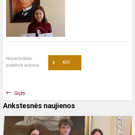
Nepamirškite
8
AČIŪ
padėkoti autoriui
Grįžti
Ankstesnės naujienos
P
g
i