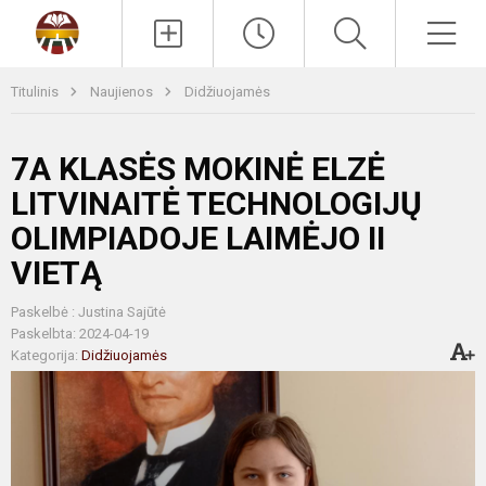
Paieška
Men
Titulinis
Naujienos
Didžiuojamės
7A KLASĖS MOKINĖ ELZĖ
LITVINAITĖ TECHNOLOGIJŲ
OLIMPIADOJE LAIMĖJO II
VIETĄ
Paskelbė : Justina Sajūtė
Paskelbta: 2024-04-19
Kategorija:
Didžiuojamės