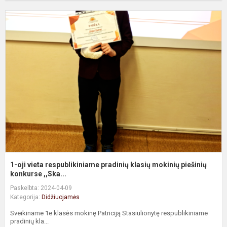
1
oj
v
r
p
k
m
pi
1-oji vieta respublikiniame pradinių klasių mokinių piešinių
konkurse ,,Ska...
Paskelbta: 2024-04-09
Kategorija:
Didžiuojamės
Sveikiname 1e klasės mokinę Patriciją Stasiulionytę respublikiniame
pradinių kla...