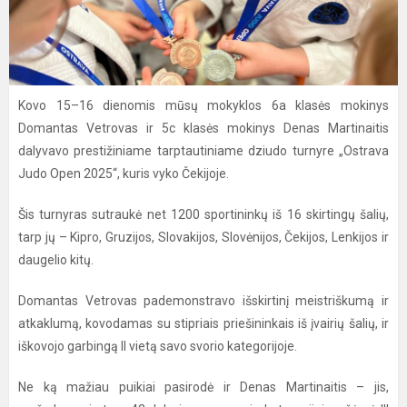
Kovo 15–16 dienomis mūsų mokyklos 6a klasės mokinys
Domantas Vetrovas ir 5c klasės mokinys Denas Martinaitis
dalyvavo prestižiniame tarptautiniame dziudo turnyre „Ostrava
Judo Open 2025“, kuris vyko Čekijoje.
Šis turnyras sutraukė net 1200 sportininkų iš 16 skirtingų šalių,
tarp jų – Kipro, Gruzijos, Slovakijos, Slovėnijos, Čekijos, Lenkijos ir
daugelio kitų.
Domantas Vetrovas pademonstravo išskirtinį meistriškumą ir
atkaklumą, kovodamas su stipriais priešininkais iš įvairių šalių, ir
iškovojo garbingą II vietą savo svorio kategorijoje.
Ne ką mažiau puikiai pasirodė ir Denas Martinaitis – jis,