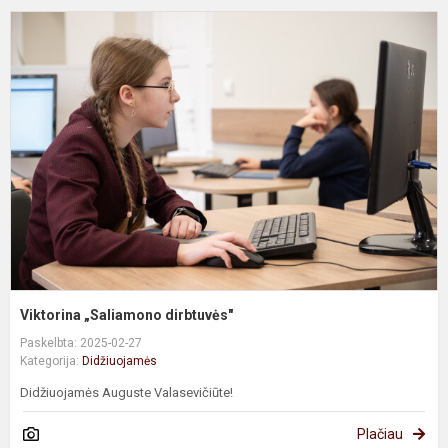
V
„
d
Viktorina „Saliamono dirbtuvės"
Paskelbta: 2025-02-27
Kategorija:
Didžiuojamės
Didžiuojamės Auguste Valasevičiūte!
Plačiau