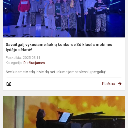
m
ly
Savaitgalį vykusiame šokių konkurse 3d klasės mokines
lydėjo sėkmė!
Paskelbta: 2025-03-11
Kategorija:
Didžiuojamės
Sveikiname Medą ir Meidą bei linkime joms tolesnių pergalių!
Plačiau
5
k
m
t
t