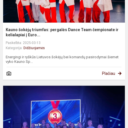
ke
Kauno šokėjų triumfas: pergalės Dance Team čempionate ir
kelialapiai į Euro...
Paskelbta: 2025-03-13
Kategorija:
Didžiuojamės
Energingi ir ryškūs Lietuvos šokėjų bei komandų pasirodymai šiemet
vyko Kauno Sp...
Plačiau
S
v
š
k
3
k