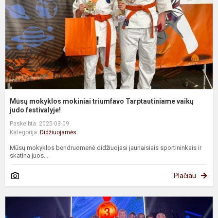
T
v
ju
Mūsų mokyklos mokiniai triumfavo Tarptautiniame vaikų
judo festivalyje!
Paskelbta: 2025-03-09
Kategorija:
Didžiuojamės
Mūsų mokyklos bendruomenė didžiuojasi jaunaisiais sportininkais ir
skatina juos...
Plačiau
D
u