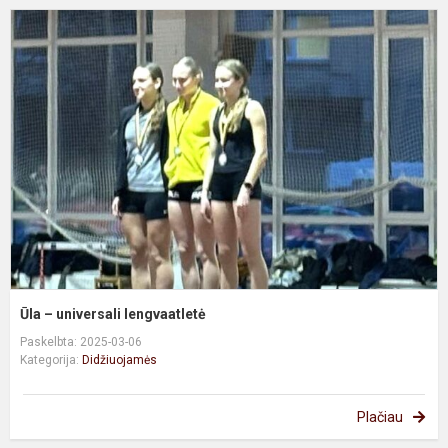
Ū
–
u
l
Ūla – universali lengvaatletė
Paskelbta: 2025-03-06
Kategorija:
Didžiuojamės
Plačiau