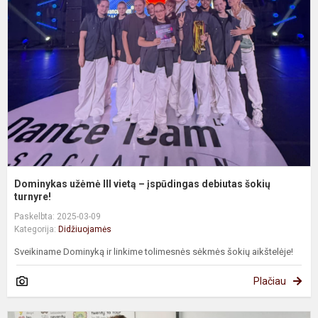
II
v
–
į
d
š
tu
Dominykas užėmė III vietą – įspūdingas debiutas šokių
turnyre!
Paskelbta: 2025-03-09
Kategorija:
Didžiuojamės
Sveikiname Dominyką ir linkime tolimesnės sėkmės šokių aikštelėje!
Plačiau