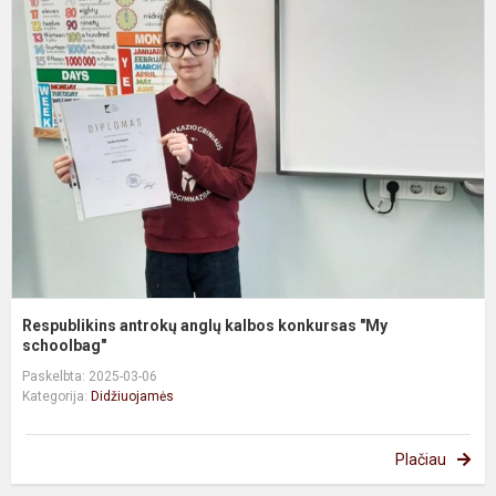
R
a
a
k
k
"
s
Respublikins antrokų anglų kalbos konkursas "My
schoolbag"
Paskelbta: 2025-03-06
Kategorija:
Didžiuojamės
Plačiau