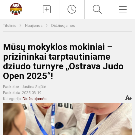
Paieška
Men
Titulinis
Naujienos
Didžiuojamės
Mūsų mokyklos mokiniai –
prizininkai tarptautiniame
dziudo turnyre „Ostrava Judo
Open 2025“!
Paskelbė : Justina Sajūtė
Paskelbta: 2025-03-19
Kategorija:
Didžiuojamės