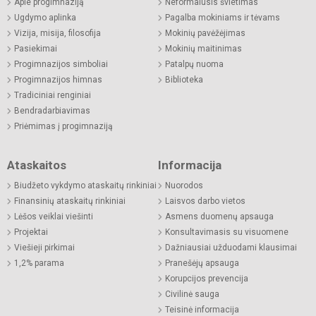
Apie progimnaziją
Neformalusis švietimas
Ugdymo aplinka
Pagalba mokiniams ir tėvams
Vizija, misija, filosofija
Mokinių pavėžėjimas
Pasiekimai
Mokinių maitinimas
Progimnazijos simboliai
Patalpų nuoma
Progimnazijos himnas
Biblioteka
Tradiciniai renginiai
Bendradarbiavimas
Priėmimas į progimnaziją
Ataskaitos
Informacija
Biudžeto vykdymo ataskaitų rinkiniai
Nuorodos
Finansinių ataskaitų rinkiniai
Laisvos darbo vietos
Lėšos veiklai viešinti
Asmens duomenų apsauga
Projektai
Konsultavimasis su visuomene
Viešieji pirkimai
Dažniausiai užduodami klausimai
1,2% parama
Pranešėjų apsauga
Korupcijos prevencija
Civilinė sauga
Teisinė informacija