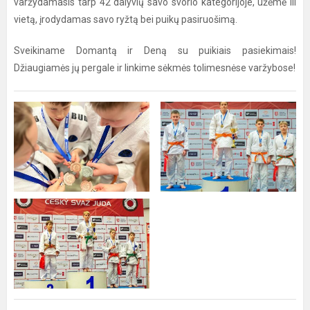
varžydamasis tarp 42 dalyvių savo svorio kategorijoje, užėmė III
vietą, įrodydamas savo ryžtą bei puikų pasiruošimą.
Sveikiname Domantą ir Deną su puikiais pasiekimais!
Džiaugiamės jų pergale ir linkime sėkmės tolimesnėse varžybose!