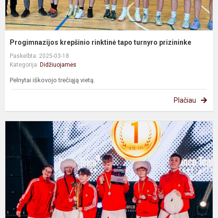
Progimnazijos krepšinio rinktinė tapo turnyro prizininke
Paskelbta: 2025-03-18
Kategorija:
Didžiuojamės
Pelnytai iškovojo trečiąją vietą.
Plačiau
K
š
t
p
D
T
č
ir