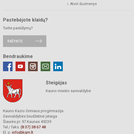
Atviri duomenys
Pastebėjote klaidų?
Turite pasiūlymų?
RAŠYKITE
Bendraukime
Steigėjas
Kauno miesto savivaldybė
Kauno Kazio Griniaus progimnazija
Savivaldybės biudžetinė įstaiga
Šiaurės pr. 97 Kaunas 49239
Tel./ faks.
(8 37) 38 67 48
El. p.
info@kgm.lt