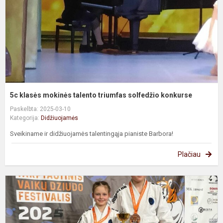
s
k
5c klasės mokinės talento triumfas solfedžio konkurse
Paskelbta: 2025-03-10
Kategorija:
Didžiuojamės
Sveikiname ir didžiuojamės talentingąja pianiste Barbora!
Plačiau
M
m
m
t