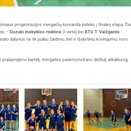
K. Griniaus progimnazijos mergaičių komanda pateko į finalinį etapą. Čia
mis –
Suzuki mokyklos rinktine
(I vieta) bei
KTU T. Vaižganto
inalo dalyvius ne tik puikiu žaidimu, bet ir išskirtiniu kovingumu, nors
pralaimėjimo kartėlį, mergaitės pademonstravo didžiulį atkaklumą,