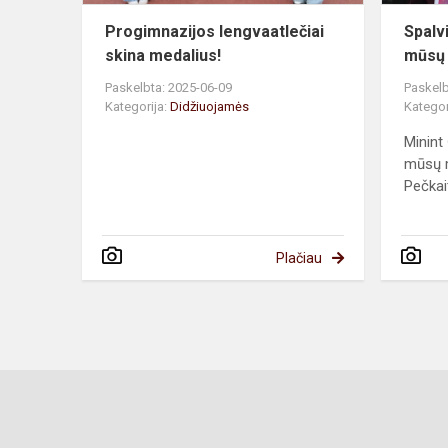
Progimnazijos lengvaatlečiai
Spalvi
skina medalius!
mūsų 
Paskelbta: 2025-06-09
Paskelb
Kategorija:
Didžiuojamės
Kategor
Minint
mūsų 
Pečkait
Plačiau