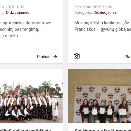
ta: 2025-10-13
Paskelbta: 2025-10-06
ija:
Didžiuojamės
Kategorija:
Didžiuojamės
ji sportininkai demonstravo
Mokinių kūryba konkurse „Šv.
techninį pasirengimą,
Pranciškus – gyvūnų globėja
ę ir ryžtą....
Plačiau
Pla
„Žolynėliai"
dalijasi
įspūdžiais
ėliai" dalijasi įspūdžiais
Kai žinios ir atkaklumas v