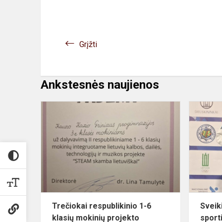
Grįžti
Ankstesnės naujienos
Trečiokai
respublikini
1-
6
klasių
mokinių
projekto
,,STEAM...
Trečiokai respublikinio 1-6
Sveik
klasių mokinių projekto
sport