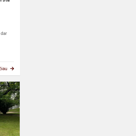
 dar
čiau
Mūsų
Auksė
tarp
geriausių
Steam
dailės
konkurso
jaunųjų