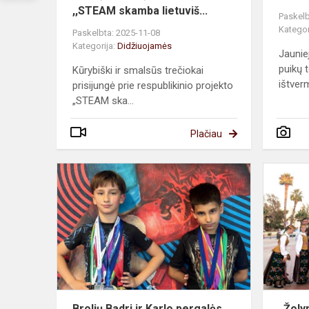
,,STEAM skamba lietuviš...
Paskelb
Kategor
Paskelbta: 2025-11-08
Kategorija:
Didžiuojamės
Jaunie
puikų 
Kūrybiški ir smalsūs trečiokai
ištverm
prisijungė prie respublikinio projekto
„STEAM ska...
Plačiau
Brolių
Badri
ir
Karlo
pergalės
sporte
Brolių Badri ir Karlo pergalės
„Žolyn