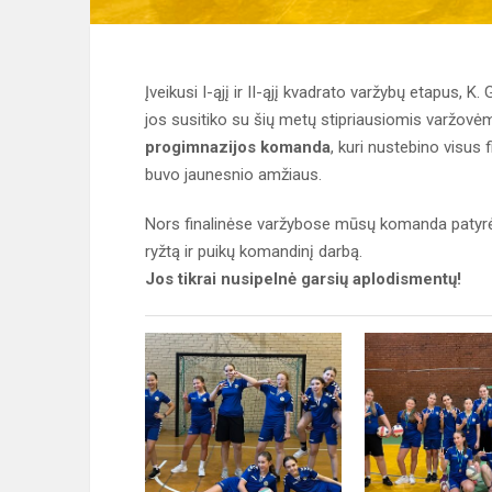
Įveikusi I-ąjį ir II-ąjį kvadrato varžybų etapus, 
jos susitiko su šių metų stipriausiomis varžovė
progimnazijos komanda
, kuri nustebino visus f
buvo jaunesnio amžiaus.
Nors finalinėse varžybose mūsų komanda patyrė 
ryžtą ir puikų komandinį darbą.
Jos tikrai nusipelnė garsių aplodismentų!