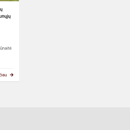
men...
ių
unųjų
ūnaitė
čiau