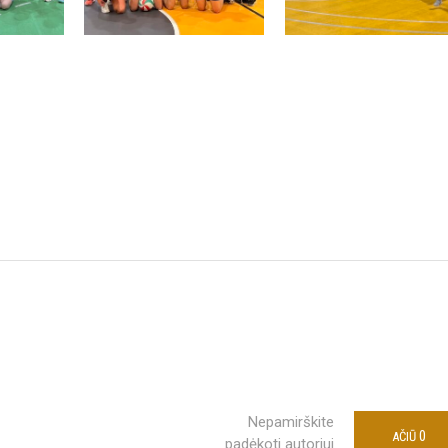
Nepamirškite
0
AČIŪ
padėkoti autoriui