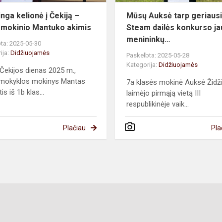
akimis
nga kelionė į Čekiją –
Mūsų Auksė tarp geriaus
mokinio Mantuko akimis
Steam dailės konkurso ja
menininkų…
ta: 2025-05-30
ija:
Didžiuojamės
Paskelbta: 2025-05-28
Kategorija:
Didžiuojamės
 Čekijos dienas 2025 m.,
mokyklos mokinys Mantas
7a klasės mokinė Auksė Židži
is iš 1b klas...
laimėjo pirmąją vietą III
respublikinėje vaik...
Plačiau
Pla