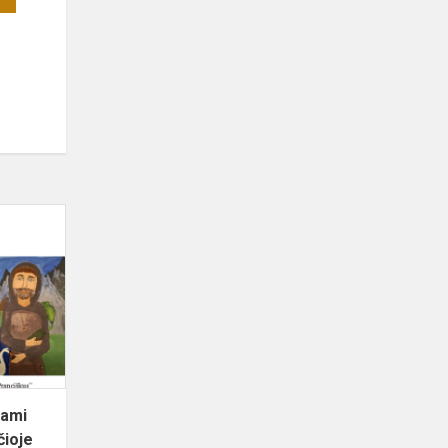
Mokinių
darbai
eksponuojami
Šv.
Jurgio
Kankinio
bažnyčioje
jami
čioje