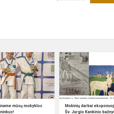
Sveikiname
o
mūsų
mokyklos
sportininkus!
iname mūsų mokyklos
Mokinių darbai eksponuo
ininkus!
Šv. Jurgio Kankinio bažny