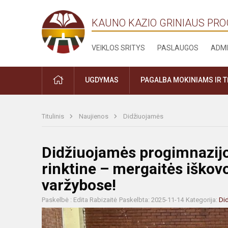
KAUNO KAZIO GRINIAUS PR
VEIKLOS SRITYS
PASLAUGOS
ADMI
PRADŽIA
UGDYMAS
PAGALBA MOKINIAMS IR 
Titulinis
Naujienos
Didžiuojamės
Didžiuojamės progimnazijo
rinktine – mergaitės iškov
varžybose!
Paskelbė : Edita Rabizaitė
Paskelbta: 2025-11-14
Kategorija:
Di