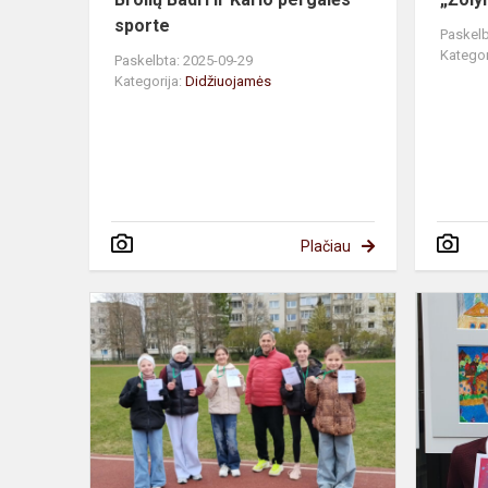
sporte
Paskelb
Kategor
Paskelbta: 2025-09-29
Kategorija:
Didžiuojamės
Plačiau
Progimnazi
lengvaatleči
skina
medalius!