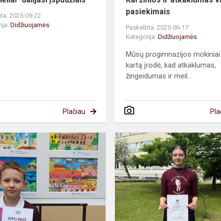
pasiekimais
ta: 2025-09-22
ija:
Didžiuojamės
Paskelbta: 2025-06-17
Kategorija:
Didžiuojamės
Mūsų progimnazijos mokiniai
kartą įrodė, kad atkaklumas,
žingeidumas ir meil...
Plačiau
Pla
jos
Spalvinga
ai
kelionė
į
Čekiją
–
mūsų
mokinio
Mantuko