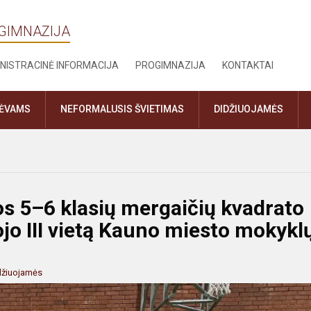
OGIMNAZIJA
NISTRACINĖ INFORMACIJA
PROGIMNAZIJA
KONTAKTAI
TĖVAMS
NEFORMALUSIS ŠVIETIMAS
DIDŽIUOJAMĖS
s 5–6 klasių mergaičių kvadrato
ojo III vietą Kauno miesto mokykl
džiuojamės