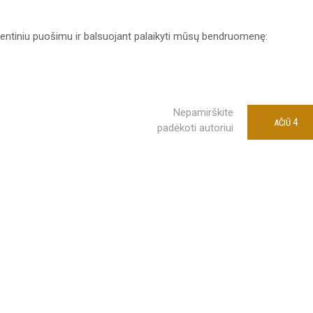
ntiniu puošimu ir balsuojant palaikyti mūsų bendruomenę:
Nepamirškite
4
AČIŪ
padėkoti autoriui