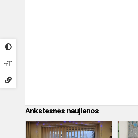
Ankstesnės naujienos
Kūrybinių
darbų