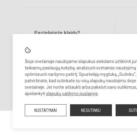
Pastebėjote klaidų?
Bend
Turite pasiūlymų?
RAŠYKITE
Šioje svetainėje naudojame slapukus siekdami užtikrinti j
teikiamų paslaugų kokybę, analizuoti svetainės naudojimą 
optimizuoti naršymo patirtį. Spustelėję mygtuką „Sutinku“,
patvirtinate, kad sutinkate su visų slapukų naudojimu šioje
svetainėje. Jei norite atšaukti arba pakeisti savo sutikimu
© 2024. Kauno Kazio Griniaus progimnazija. Visos teisės saugomos.
apsilankyti
slapukų valdymo puslapyje
.
Kopijuoti turinį be raštiško progimnazijos sutikimo griežtai draudžiam
NUSTATYMAI
NESUTINKU
SUT