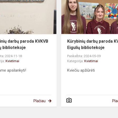
paroda
KVKVB
Eigulių
bibliotekoje
inių darbų paroda KVKVB
Kūrybinių darbų paroda 
ų bibliotekoje
Eigulių bibliotekoje
ta: 2024-11-18
Paskelbta: 2024-05-09
ija:
Kvietimai
Kategorija:
Kvietimai
ame apsilankyti!
Kviečiu apžiūrėti
Plačiau
Pla