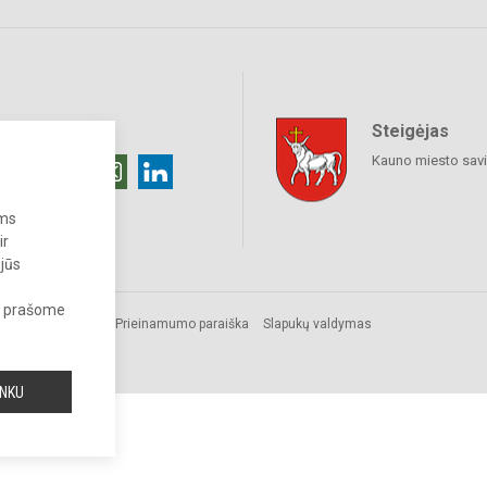
Steigėjas
raukime
Kauno miesto sav
ums
ir
 jūs
s, prašome
Prieinamumo paraiška
Slapukų valdymas
a.
INKU