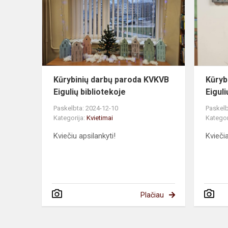
paroda
KVKVB
Eigulių
bibliotekoje
Kūrybinių darbų paroda KVKVB
Kūryb
Eigulių bibliotekoje
Eiguli
Paskelbta: 2024-12-10
Paskelb
Kategorija:
Kvietimai
Kategor
Kviečiu apsilankyti!
Kvieči
Plačiau