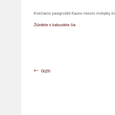
Kviečiame pasigrožėti Kauno miesto mokyklų šve
Žiūrėkite ir balsuokite čia
Grįžti