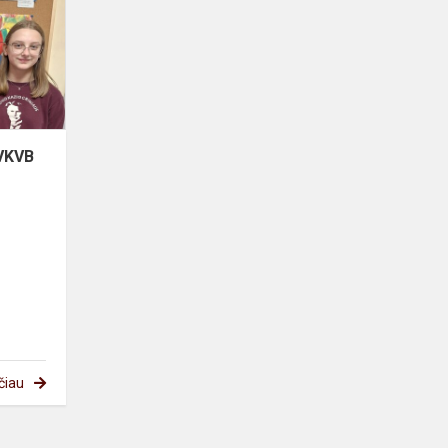
paroda
KVKVB
Eigulių
bibliotekoje
KVKVB
čiau