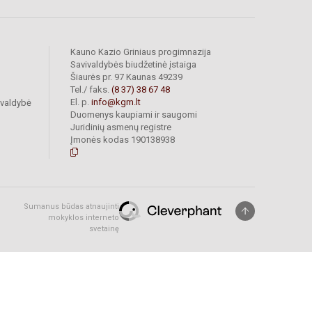
Kauno Kazio Griniaus progimnazija
Savivaldybės biudžetinė įstaiga
Šiaurės pr. 97 Kaunas 49239
Tel./ faks.
(8 37) 38 67 48
El. p.
info@kgm.lt
ivaldybė
Duomenys kaupiami ir saugomi
Juridinių asmenų registre
Įmonės kodas 190138938
Sumanus būdas atnaujinti
mokyklos interneto
svetainę