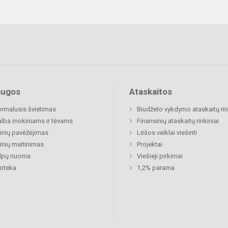
augos
Ataskaitos
rmalusis švietimas
Biudžeto vykdymo ataskaitų rin
lba mokiniams ir tėvams
Finansinių ataskaitų rinkiniai
nių pavėžėjimas
Lėšos veiklai viešinti
nių maitinimas
Projektai
alpų nuoma
Viešieji pirkimai
ioteka
1,2% parama