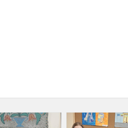
Kūrybinių
darbų