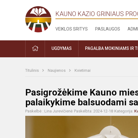
KAUNO KAZIO GRINIAUS PR
VEIKLOS SRITYS
PASLAUGOS
ADMI
PRADŽIA
UGDYMAS
PAGALBA MOKINIAMS IR 
Titulinis
Naujienos
Kvietimai
Pasigrožėkime Kauno mies
palaikykime balsuodami 
Paskelbė : Lina Jurevičienė
Paskelbta: 2024-12-18
Kategorija:
Kv