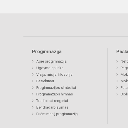
Progimnazija
Pasl
Apie progimnaziją
Nefo
Ugdymo aplinka
Paga
Vizija, misija, filosofija
Moki
Pasiekimai
Moki
Progimnazijos simboliai
Pat
Progimnazijos himnas
Bibl
Tradiciniai renginiai
Bendradarbiavimas
Priėmimas į progimnaziją