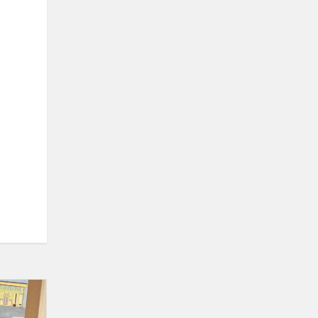
Kūrybinių
darbų