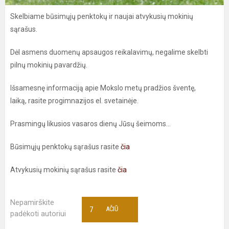
Skelbiame būsimųjų penktokų ir naujai atvykusių mokinių
sąrašus.
Dėl asmens duomenų apsaugos reikalavimų, negalime skelbti
pilnų mokinių pavardžių.
Išsamesnę informaciją apie Mokslo metų pradžios šventę,
laiką, rasite progimnazijos el. svetainėje.
Prasmingų likusios vasaros dienų Jūsų šeimoms...
Būsimųjų penktokų sąrašus rasite
čia
Atvykusių mokinių sąrašus rasite
čia
Nepamirškite
7
AČIŪ
padėkoti autoriui