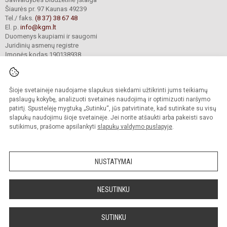
Šiaurės pr. 97 Kaunas 49239
Tel./ faks.
(8 37) 38 67 48
El. p.
info@kgm.lt
Duomenys kaupiami ir saugomi
Juridinių asmenų registre
Įmonės kodas 190138938
Šioje svetainėje naudojame slapukus siekdami užtikrinti jums teikiamų
© 2024. Kauno Kazio Griniaus progimnazija. Visos teisės saugomos.
Kopijuoti turinį be raštiško progimnazijos sutikimo griežtai draudžiama.
paslaugų kokybę, analizuoti svetainės naudojimą ir optimizuoti naršymo
patirtį. Spustelėję mygtuką „Sutinku“, jūs patvirtinate, kad sutinkate su visų
Prieinamumo paraiška
Slapukų valdymas
slapukų naudojimu šioje svetainėje. Jei norite atšaukti arba pakeisti savo
sutikimus, prašome apsilankyti
slapukų valdymo puslapyje
.
Sumanus būdas atnaujinti
mokyklos interneto
svetainę
NUSTATYMAI
NESUTINKU
SUTINKU