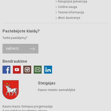
Korupcijos prevencija
Civilinė sauga
Teisinė informacija
Atviri duomenys
Pastebėjote klaidų?
Turite pasiūlymų?
RAŠYKITE
Bendraukime
Steigėjas
Kauno miesto savivaldybė
Kauno Kazio Griniaus progimnazija
Savivaldybės biudžetinė įstaiga