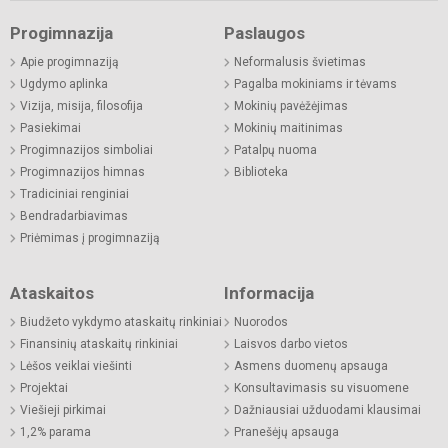
Progimnazija
Paslaugos
Apie progimnaziją
Neformalusis švietimas
Ugdymo aplinka
Pagalba mokiniams ir tėvams
Vizija, misija, filosofija
Mokinių pavėžėjimas
Pasiekimai
Mokinių maitinimas
Progimnazijos simboliai
Patalpų nuoma
Progimnazijos himnas
Biblioteka
Tradiciniai renginiai
Bendradarbiavimas
Priėmimas į progimnaziją
Ataskaitos
Informacija
Biudžeto vykdymo ataskaitų rinkiniai
Nuorodos
Finansinių ataskaitų rinkiniai
Laisvos darbo vietos
Lėšos veiklai viešinti
Asmens duomenų apsauga
Projektai
Konsultavimasis su visuomene
Viešieji pirkimai
Dažniausiai užduodami klausimai
1,2% parama
Pranešėjų apsauga