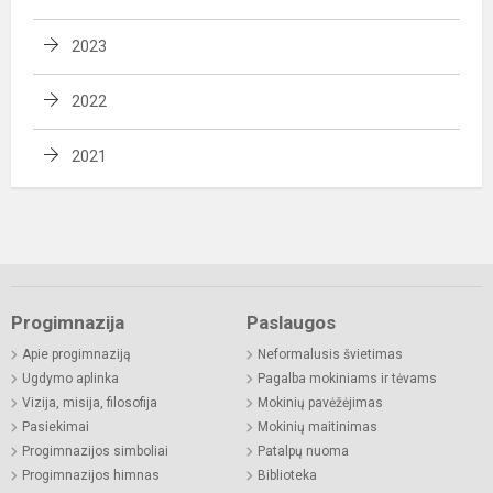
2023
2022
2021
Progimnazija
Paslaugos
Apie progimnaziją
Neformalusis švietimas
Ugdymo aplinka
Pagalba mokiniams ir tėvams
Vizija, misija, filosofija
Mokinių pavėžėjimas
Pasiekimai
Mokinių maitinimas
Progimnazijos simboliai
Patalpų nuoma
Progimnazijos himnas
Biblioteka