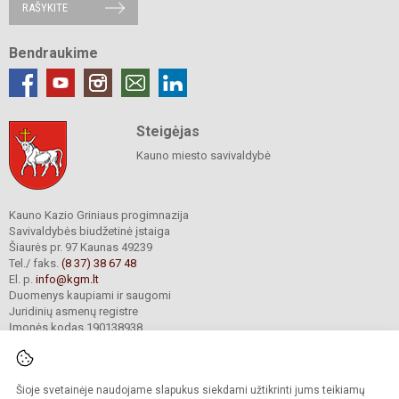
RAŠYKITE
Bendraukime
Steigėjas
Kauno miesto savivaldybė
Kauno Kazio Griniaus progimnazija
Savivaldybės biudžetinė įstaiga
Šiaurės pr. 97 Kaunas 49239
Tel./ faks.
(8 37) 38 67 48
El. p.
info@kgm.lt
Duomenys kaupiami ir saugomi
Juridinių asmenų registre
Įmonės kodas 190138938
Šioje svetainėje naudojame slapukus siekdami užtikrinti jums teikiamų
© 2024. Kauno Kazio Griniaus progimnazija. Visos teisės saugomos.