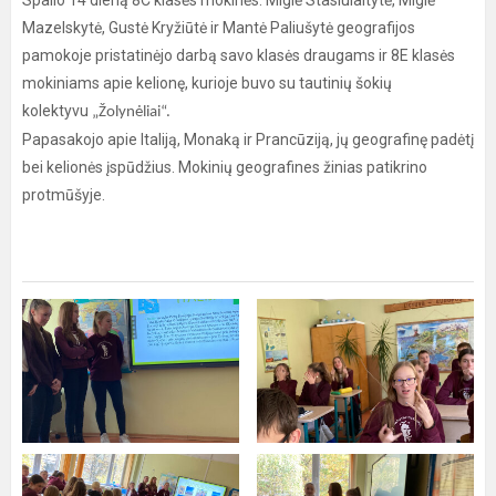
Spalio 14 dieną 8C klasės mokinės: Miglė Stasiulaitytė, Miglė
Mazelskytė, Gustė Kryžiūtė ir Mantė Paliušytė geografijos
pamokoje pristatinėjo darbą savo klasės draugams ir 8E klasės
mokiniams apie kelionę, kurioje buvo su tautinių šokių
kolektyvu
„Žolynėliai“.
Papasakojo apie Italiją, Monaką ir Prancūziją, jų geografinę padėtį
bei kelionės įspūdžius. Mokinių geografines žinias patikrino
protmūšyje.