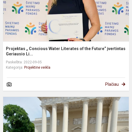
t
F
įv
Projektas „ Concious Water Literates of the Future“ įvertintas
Geriausio Li...
Paskelbta: 2022-09-05
Kategorija:
Projektinė veikla
Plačiau
7
8
k
m
t