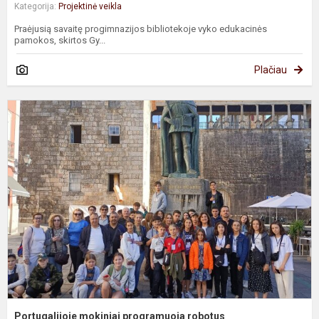
Kategorija:
Projektinė veikla
Praėjusią savaitę progimnazijos bibliotekoje vyko edukacinės
pamokos, skirtos Gy...
Plačiau
P
m
p
r
Portugalijoje mokiniai programuoja robotus