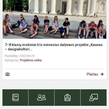
m
d
p
„
7–8 klasių mokiniai tris mėnesius dalyvavo projekte „Kaunas
– daugiakultūri...
Paskelbta: 2022-06-29
Kategorija:
Projektinė veikla
Plačiau