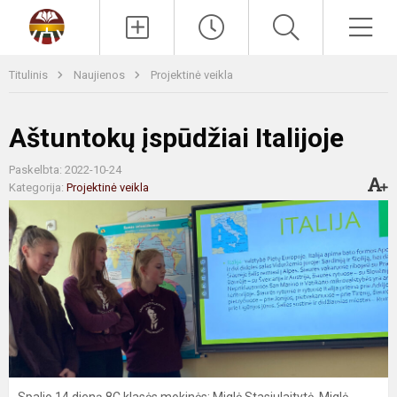
Paieška
Men
Titulinis
Naujienos
Projektinė veikla
Aštuntokų įspūdžiai Italijoje
Paskelbta: 2022-10-24
Kategorija:
Projektinė veikla