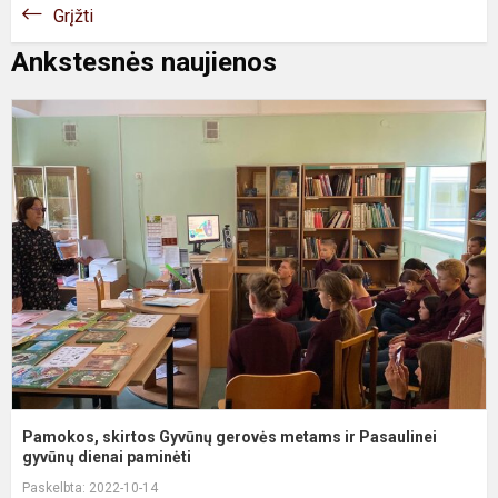
Grįžti
Ankstesnės naujienos
P
s
G
g
m
ir
P
g
Pamokos, skirtos Gyvūnų gerovės metams ir Pasaulinei
gyvūnų dienai paminėti
Paskelbta: 2022-10-14