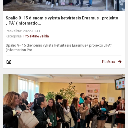
Spalio 9–15 dienomis vyksta ketvirtasis Erasmus+ projekto
„IPA“ (Informatio...
Paskelbta: 2022-10-11
Kategorija:
Projektinė veikla
Spalio 9–15 dienomis vyksta ketvirtasis Erasmus+ projekto „IPA“
(Information Pro...
Plačiau
P
v
m
k
i
G
It