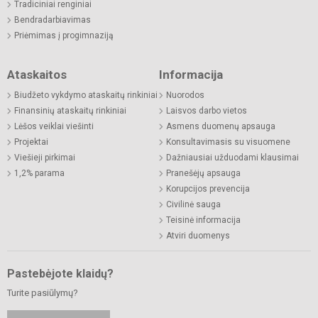
Tradiciniai renginiai
Bendradarbiavimas
Priėmimas į progimnaziją
Ataskaitos
Informacija
Biudžeto vykdymo ataskaitų rinkiniai
Nuorodos
Finansinių ataskaitų rinkiniai
Laisvos darbo vietos
Lėšos veiklai viešinti
Asmens duomenų apsauga
Projektai
Konsultavimasis su visuomene
Viešieji pirkimai
Dažniausiai užduodami klausimai
1,2% parama
Pranešėjų apsauga
Korupcijos prevencija
Civilinė sauga
Teisinė informacija
Atviri duomenys
Pastebėjote klaidų?
Turite pasiūlymų?