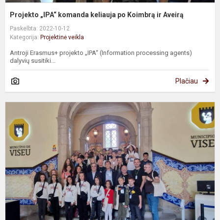
Projekto „IPA“ komanda keliauja po Koimbrą ir Aveirą
Paskelbta: 2022-10-12
Kategorija:
Projektinė veikla
Antroji Erasmus+ projekto „IPA“ (Information processing agents)
dalyvių susitiki...
Plačiau
S
9
1
d
v
k
E
p
„..