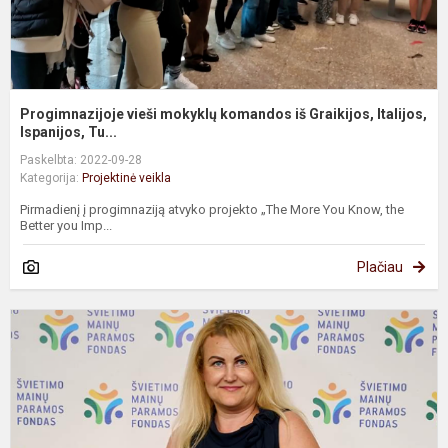
Progimnazijoje vieši mokyklų komandos iš Graikijos, Italijos,
Ispanijos, Tu...
Paskelbta: 2022-09-28
Kategorija:
Projektinė veikla
Pirmadienį į progimnaziją atvyko projekto „The More You Know, the
Better you Imp...
Plačiau
P
„
C
W
L
o