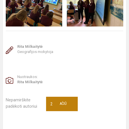
Rita Milkaitytė
Geografijos mokytoja
Nuotraukos:
Rita Milkaitytė
Nepamirškite
2
AČIŪ
padėkoti autoriui