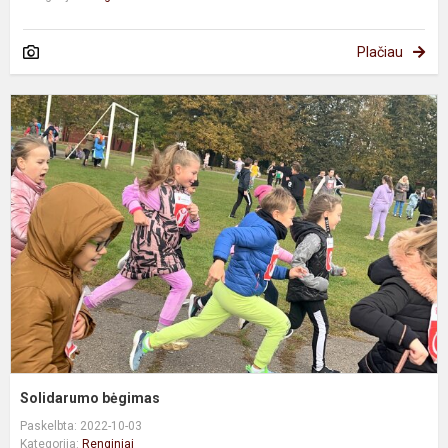
Plačiau
S
b
Solidarumo bėgimas
Paskelbta: 2022-10-03
Kategorija:
Renginiai