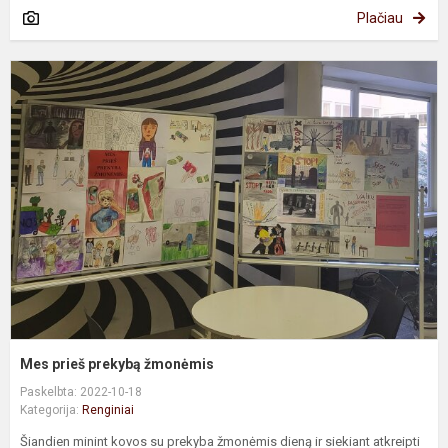
Plačiau
M
p
p
ž
Mes prieš prekybą žmonėmis
Paskelbta: 2022-10-18
Kategorija:
Renginiai
Šiandien minint kovos su prekyba žmonėmis dieną ir siekiant atkreipti