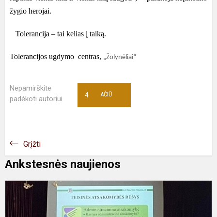
žygio herojai.
Tolerancija – tai kelias į taiką.
Tolerancijos ugdymo centras,
„Žolynėliai“
Nepamirškite
4
AČIŪ
padėkoti autoriui
Grįžti
Ankstesnės naujienos
P
p
8