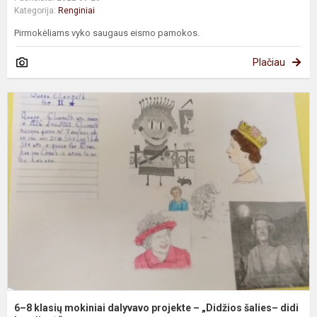
Kategorija:
Renginiai
Pirmokėliams vyko saugaus eismo pamokos.
Plačiau
6
8
k
m
d
p
–
„
š
di
6–8 klasių mokiniai dalyvavo projekte – „Didžios šalies– didi