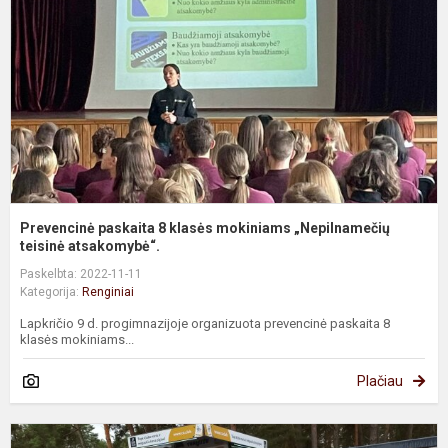
k
m
„
te
Prevencinė paskaita 8 klasės mokiniams „Nepilnamečių
teisinė atsakomybė“.
Paskelbta: 2022-11-11
Kategorija:
Renginiai
Lapkričio 9 d. progimnazijoje organizuota prevencinė paskaita 8
klasės mokiniams...
Plačiau
S