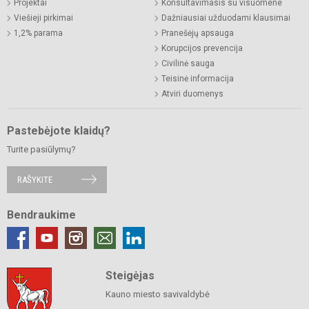
Projektai
Konsultavimasis su visuomene
Viešieji pirkimai
Dažniausiai užduodami klausimai
1,2% parama
Pranešėjų apsauga
Korupcijos prevencija
Civilinė sauga
Teisinė informacija
Atviri duomenys
Pastebėjote klaidų?
Turite pasiūlymų?
RAŠYKITE
Bendraukime
Steigėjas
Kauno miesto savivaldybė