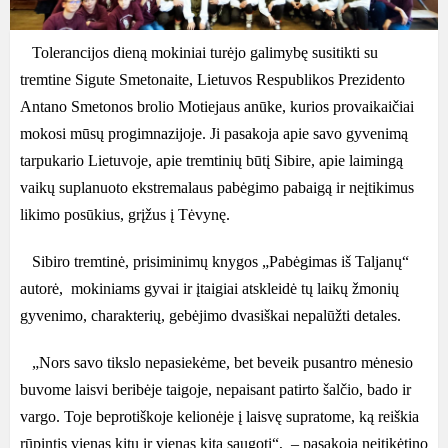
Tolerancijos dieną mokiniai turėjo galimybę susitikti su
tremtine Sigute Smetonaite, Lietuvos Respublikos Prezidento
Antano Smetonos brolio Motiejaus anūke, kurios provaikaičiai
mokosi mūsų progimnazijoje. Ji pasakoja apie savo gyvenimą
tarpukario Lietuvoje, apie tremtinių būtį Sibire, apie laimingą
vaikų suplanuoto ekstremalaus pabėgimo pabaigą ir neįtikimus
likimo posūkius, grįžus į Tėvynę.
Sibiro tremtinė, prisiminimų knygos „Pabėgimas iš Taljanų“
autorė, mokiniams gyvai ir įtaigiai atskleidė tų laikų žmonių
gyvenimo, charakterių, gebėjimo dvasiškai nepalūžti detales.
„Nors savo tikslo nepasiekėme, bet beveik pusantro mėnesio
buvome laisvi beribėje taigoje, nepaisant patirto šalčio, bado ir
vargo. Toje beprotiškoje kelionėje į laisvę supratome, ką reiškia
rūpintis vienas kitu ir vienas kitą saugoti“, – pasakoja neįtikėtino