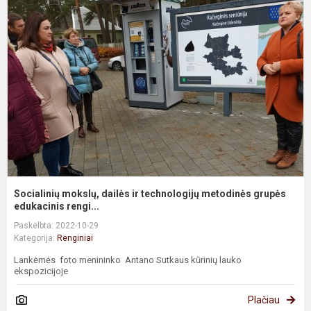
m
d
ir
t
m
g
Socialinių mokslų, dailės ir technologijų metodinės grupės
edukacinis rengi...
Paskelbta: 2022-10-29
Kategorija:
Renginiai
Lankėmės foto menininko Antano Sutkaus kūrinių lauko
ekspozicijoje
Plačiau