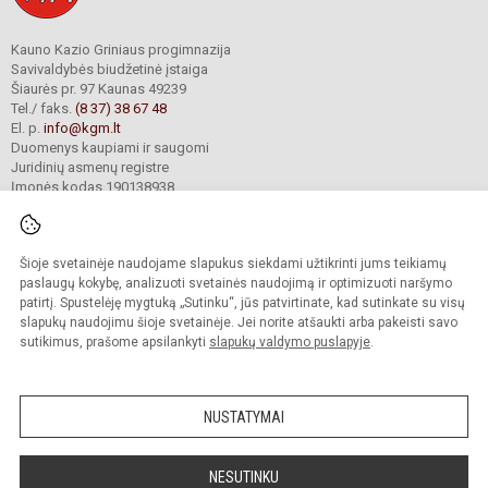
Kauno Kazio Griniaus progimnazija
Savivaldybės biudžetinė įstaiga
Šiaurės pr. 97 Kaunas 49239
Tel./ faks.
(8 37) 38 67 48
El. p.
info@kgm.lt
Duomenys kaupiami ir saugomi
Juridinių asmenų registre
Įmonės kodas 190138938
Šioje svetainėje naudojame slapukus siekdami užtikrinti jums teikiamų
© 2024. Kauno Kazio Griniaus progimnazija. Visos teisės saugomos.
Kopijuoti turinį be raštiško progimnazijos sutikimo griežtai draudžiama.
paslaugų kokybę, analizuoti svetainės naudojimą ir optimizuoti naršymo
patirtį. Spustelėję mygtuką „Sutinku“, jūs patvirtinate, kad sutinkate su visų
Prieinamumo paraiška
Slapukų valdymas
slapukų naudojimu šioje svetainėje. Jei norite atšaukti arba pakeisti savo
sutikimus, prašome apsilankyti
slapukų valdymo puslapyje
.
Sumanus būdas atnaujinti
mokyklos interneto
svetainę
NUSTATYMAI
NESUTINKU