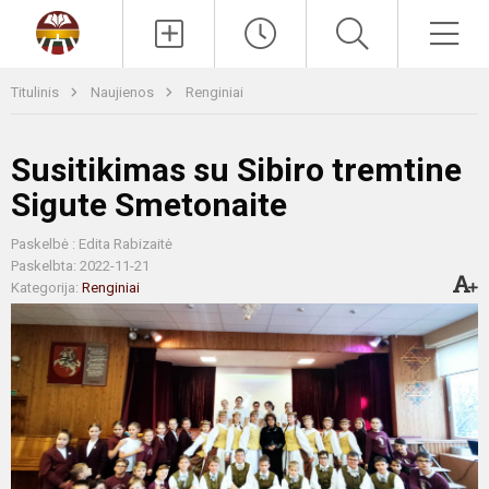
Paieška
Men
Titulinis
Naujienos
Renginiai
Susitikimas su Sibiro tremtine
Sigute Smetonaite
Paskelbė : Edita Rabizaitė
Paskelbta: 2022-11-21
Kategorija:
Renginiai