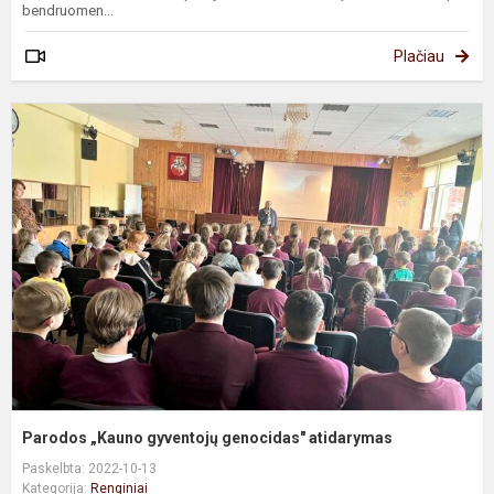
bendruomen...
Plačiau
P
„
g
g
a
Parodos „Kauno gyventojų genocidas" atidarymas
Paskelbta: 2022-10-13
Kategorija:
Renginiai