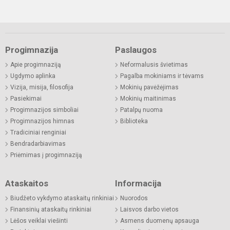
Progimnazija
Paslaugos
Apie progimnaziją
Neformalusis švietimas
Ugdymo aplinka
Pagalba mokiniams ir tėvams
Vizija, misija, filosofija
Mokinių pavėžėjimas
Pasiekimai
Mokinių maitinimas
Progimnazijos simboliai
Patalpų nuoma
Progimnazijos himnas
Biblioteka
Tradiciniai renginiai
Bendradarbiavimas
Priėmimas į progimnaziją
Ataskaitos
Informacija
Biudžeto vykdymo ataskaitų rinkiniai
Nuorodos
Finansinių ataskaitų rinkiniai
Laisvos darbo vietos
Lėšos veiklai viešinti
Asmens duomenų apsauga