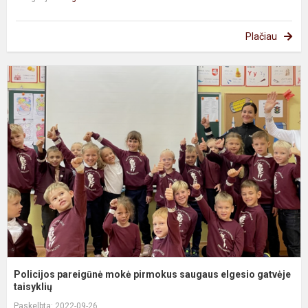
Plačiau
P
p
m
p
s
e
g
t..
Policijos pareigūnė mokė pirmokus saugaus elgesio gatvėje
taisyklių
Paskelbta: 2022-09-26