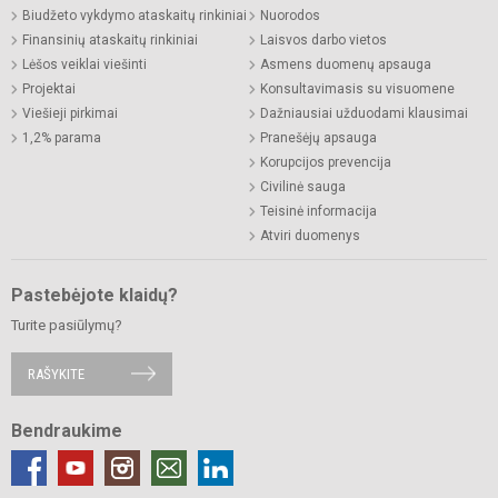
Biudžeto vykdymo ataskaitų rinkiniai
Nuorodos
Finansinių ataskaitų rinkiniai
Laisvos darbo vietos
Lėšos veiklai viešinti
Asmens duomenų apsauga
Projektai
Konsultavimasis su visuomene
Viešieji pirkimai
Dažniausiai užduodami klausimai
1,2% parama
Pranešėjų apsauga
Korupcijos prevencija
Civilinė sauga
Teisinė informacija
Atviri duomenys
Pastebėjote klaidų?
Turite pasiūlymų?
RAŠYKITE
Bendraukime