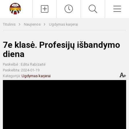
Paieška
Men
Titulinis
Naujienos
Ugdymas karjerai
7e klasė. Profesijų išbandymo
diena
Paskelbė : Edita Rabizaitė
Paskelbta: 2024-01-19
Kategorija:
Ugdymas karjerai