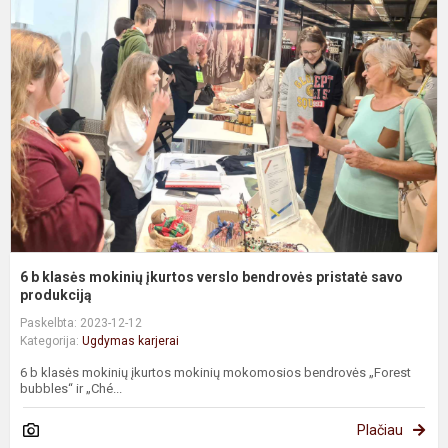
b
k
m
į
v
b
p
s
p.
6 b klasės mokinių įkurtos verslo bendrovės pristatė savo
produkciją
Paskelbta: 2023-12-12
Kategorija:
Ugdymas karjerai
6 b klasės mokinių įkurtos mokinių mokomosios bendrovės „Forest
bubbles“ ir „Ché...
Plačiau