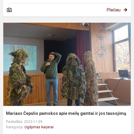
Plačiau
M
Č
p
a
m
g
ir
j
t
Mariaus Čepulio pamokos apie meilę gamtai ir jos tausojimą
Paskelbta: 2023-11-09
Kategorija:
Ugdymas karjerai