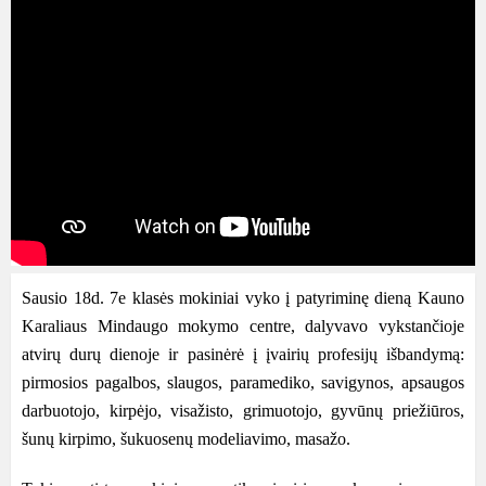
Sausio 18d. 7e klasės mokiniai vyko į patyriminę dieną Kauno
Karaliaus Mindaugo mokymo centre, dalyvavo vykstančioje
atvirų durų dienoje ir pasinėrė į įvairių profesijų išbandymą:
pirmosios pagalbos, slaugos, paramediko, savigynos, apsaugos
darbuotojo, kirpėjo, visažisto, grimuotojo, gyvūnų priežiūros,
šunų kirpimo, šukuosenų modeliavimo, masažo.