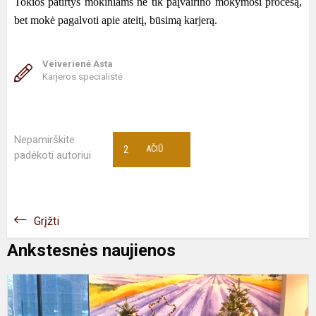
Tokios patirtys mokiniams ne tik paįvairino mokymosi procesą,
bet mokė pagalvoti apie ateitį, būsimą karjerą.
Veiverienė Asta
Karjeros specialistė
Nepamirškite
2
AČIŪ
padėkoti autoriui
Grįžti
Ankstesnės naujienos
A
m
g