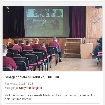
S
p
s
k
b
Smagi popietė su keturkoju bičiuliu
Paskelbta: 2023-11-28
Kategorija:
Ugdymas karjerai
Mokiniams emocijas sukėlė Martyno dresuojamas šuo, kuris atliko
paklusnumo koman...