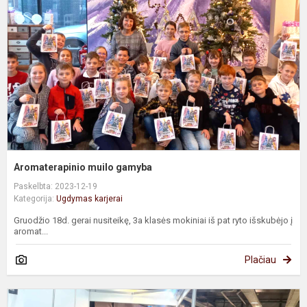
Aromaterapinio muilo gamyba
Paskelbta: 2023-12-19
Kategorija:
Ugdymas karjerai
Gruodžio 18d. gerai nusiteikę, 3a klasės mokiniai iš pat ryto išskubėjo į
aromat...
Plačiau
6