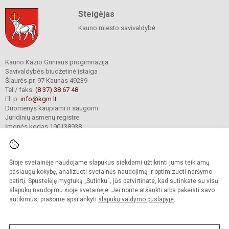
Steigėjas
Kauno miesto savivaldybė
Kauno Kazio Griniaus progimnazija
Savivaldybės biudžetinė įstaiga
Šiaurės pr. 97 Kaunas 49239
Tel./ faks.
(8 37) 38 67 48
El. p.
info@kgm.lt
Duomenys kaupiami ir saugomi
Juridinių asmenų registre
Įmonės kodas 190138938
Šioje svetainėje naudojame slapukus siekdami užtikrinti jums teikiamų
© 2024. Kauno Kazio Griniaus progimnazija. Visos teisės saugomos.
Kopijuoti turinį be raštiško progimnazijos sutikimo griežtai draudžiama.
paslaugų kokybę, analizuoti svetainės naudojimą ir optimizuoti naršymo
patirtį. Spustelėję mygtuką „Sutinku“, jūs patvirtinate, kad sutinkate su visų
Prieinamumo paraiška
Slapukų valdymas
slapukų naudojimu šioje svetainėje. Jei norite atšaukti arba pakeisti savo
sutikimus, prašome apsilankyti
slapukų valdymo puslapyje
.
Sumanus būdas atnaujinti
mokyklos interneto
svetainę