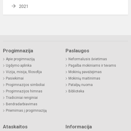
2021
Progimnazija
Paslaugos
Apie progimnaziją
Neformalusis švietimas
Ugdymo aplinka
Pagalba mokiniams ir tėvams
Vizija, misija, filosofija
Mokinių pavėžėjimas
Pasiekimai
Mokinių maitinimas
Progimnazijos simboliai
Patalpų nuoma
Progimnazijos himnas
Biblioteka
Tradiciniai renginiai
Bendradarbiavimas
Priėmimas į progimnaziją
Ataskaitos
Informacija