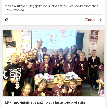
Mokiniai turėjo puikią galimybę susipažinti su Lietuvos kariuomenės
Sausumos paj...
Plačiau
2
kl
m
s
s
s
p
2B kl. mokiniais susipažino su slaugytojo profesija