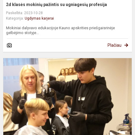
2d klasės mokinių pažintis su ugniagesių profesija
Paskelbta: 2023-10-28
Kategorija:
Ugdymas karjerai
Mokiniai dalyvavo edukacijoje Kauno apskrities priešgaisrinėje
gelbėjimo stotyje...
Plačiau
K
d
K
M
p
r
c