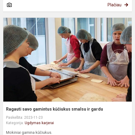
Plačiau
R
s
g
k
s
ir
g
Ragauti savo gamintus kūčiukus smalsu ir gardu
Paskelbta: 2023-11-23
Kategorija:
Ugdymas karjerai
Mokiniai gamina kūčiukus.