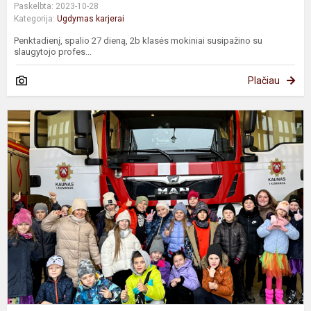
Paskelbta: 2023-10-28
Kategorija:
Ugdymas karjerai
Penktadienį, spalio 27 dieną, 2b klasės mokiniai susipažino su
slaugytojo profes...
Plačiau
2
k
m
p
s
u
p