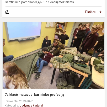
Gamtininko pamokos 3,4,5,6 ir 7 klasių mokiniams.
Plačiau
7
k
m
k
p
7a klasė matavosi karininko profesiją
Paskelbta: 2023-10-31
Kategorija:
Ugdymas karjerai