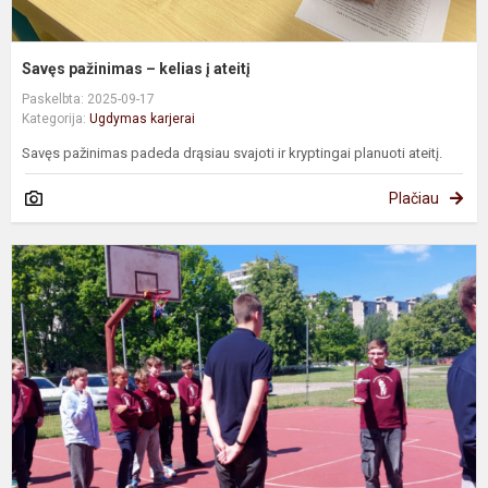
Savęs pažinimas – kelias į ateitį
Paskelbta: 2025-09-17
Kategorija:
Ugdymas karjerai
Savęs pažinimas padeda drąsiau svajoti ir kryptingai planuoti ateitį.
Plačiau
D
–
t
d
t
ž