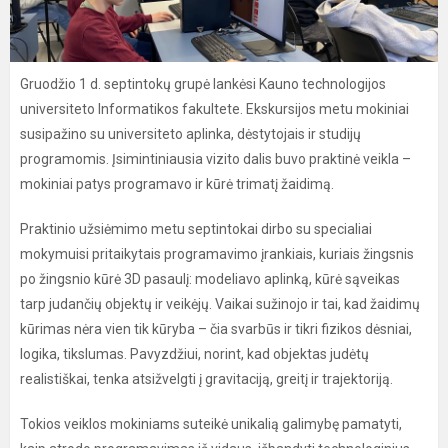
Gruodžio 1 d. septintokų grupė lankėsi Kauno technologijos
universiteto Informatikos fakultete. Ekskursijos metu mokiniai
susipažino su universiteto aplinka, dėstytojais ir studijų
programomis. Įsimintiniausia vizito dalis buvo praktinė veikla –
mokiniai patys programavo ir kūrė trimatį žaidimą.
Praktinio užsiėmimo metu septintokai dirbo su specialiai
mokymuisi pritaikytais programavimo įrankiais, kuriais žingsnis
po žingsnio kūrė 3D pasaulį: modeliavo aplinką, kūrė sąveikas
tarp judančių objektų ir veikėjų. Vaikai sužinojo ir tai, kad žaidimų
kūrimas nėra vien tik kūryba – čia svarbūs ir tikri fizikos dėsniai,
logika, tikslumas. Pavyzdžiui, norint, kad objektas judėtų
realistiškai, tenka atsižvelgti į gravitaciją, greitį ir trajektoriją.
Tokios veiklos mokiniams suteikė unikalią galimybę pamatyti,