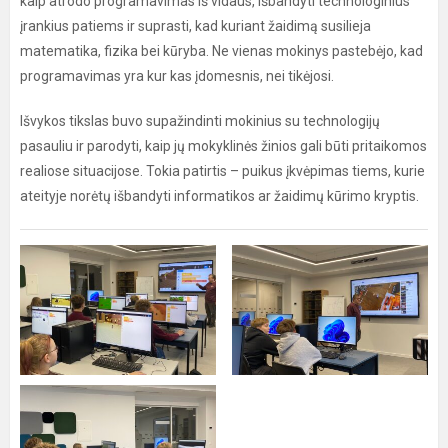
kaip atrodo programavimas iš vidaus, išbandyti technologinius
įrankius patiems ir suprasti, kad kuriant žaidimą susilieja
matematika, fizika bei kūryba. Ne vienas mokinys pastebėjo, kad
programavimas yra kur kas įdomesnis, nei tikėjosi.
Išvykos tikslas buvo supažindinti mokinius su technologijų
pasauliu ir parodyti, kaip jų mokyklinės žinios gali būti pritaikomos
realiose situacijose. Tokia patirtis – puikus įkvėpimas tiems, kurie
ateityje norėtų išbandyti informatikos ar žaidimų kūrimo kryptis.