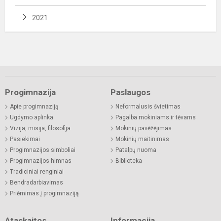
2021
Progimnazija
Paslaugos
Apie progimnaziją
Neformalusis švietimas
Ugdymo aplinka
Pagalba mokiniams ir tėvams
Vizija, misija, filosofija
Mokinių pavėžėjimas
Pasiekimai
Mokinių maitinimas
Progimnazijos simboliai
Patalpų nuoma
Progimnazijos himnas
Biblioteka
Tradiciniai renginiai
Bendradarbiavimas
Priėmimas į progimnaziją
Ataskaitos
Informacija