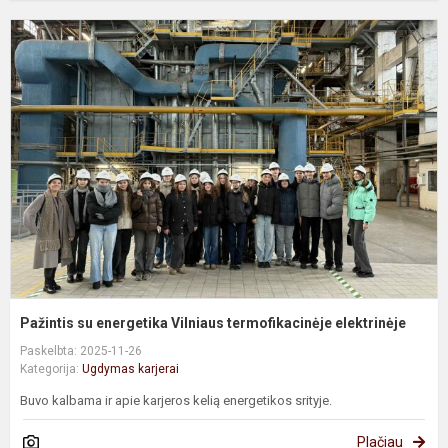
P
s
e
V
t
e
Pažintis su energetika Vilniaus termofikacinėje elektrinėje
Paskelbta: 2025-11-26
Kategorija:
Ugdymas karjerai
Buvo kalbama ir apie karjeros kelią energetikos srityje.
Plačiau