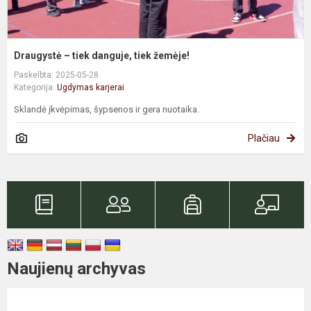
Draugystė – tiek danguje, tiek žemėje!
Paskelbta: 2025-05-28
Kategorija:
Ugdymas karjerai
Sklandė įkvėpimas, šypsenos ir gera nuotaika.
Plačiau
Naujienų archyvas