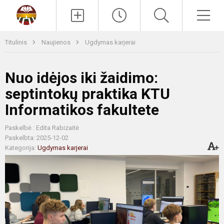
Paieška
Men
Titulinis
Naujienos
Ugdymas karjerai
Nuo idėjos iki žaidimo:
septintokų praktika KTU
Informatikos fakultete
Paskelbė : Edita Rabizaitė
Paskelbta: 2025-12-02
Kategorija:
Ugdymas karjerai