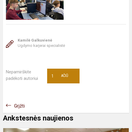
Kamilė Galkuvienė
Ugdymo karjerai specialistė
Nepamirškite
1
AČIŪ
padėkoti autoriui
Grįžti
Ankstesnės naujienos
K