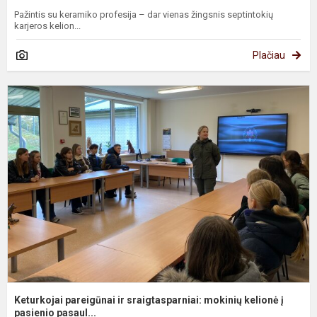
Pažintis su keramiko profesija – dar vienas žingsnis septintokių
karjeros kelion...
Plačiau
K
p
ir
s
m
k
į..
Keturkojai pareigūnai ir sraigtasparniai: mokinių kelionė į
pasienio pasaul...