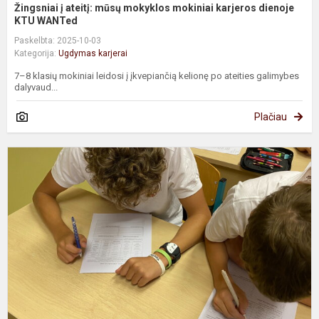
Žingsniai į ateitį: mūsų mokyklos mokiniai karjeros dienoje
KTU WANTed
Paskelbta: 2025-10-03
Kategorija:
Ugdymas karjerai
7–8 klasių mokiniai leidosi į įkvepiančią kelionę po ateities galimybes
dalyvaud...
Plačiau
S
p
–
k
į
a