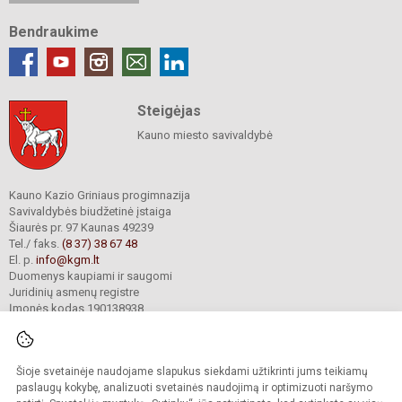
Bendraukime
Steigėjas
Kauno miesto savivaldybė
Kauno Kazio Griniaus progimnazija
Savivaldybės biudžetinė įstaiga
Šiaurės pr. 97 Kaunas 49239
Tel./ faks.
(8 37) 38 67 48
El. p.
info@kgm.lt
Duomenys kaupiami ir saugomi
Juridinių asmenų registre
Įmonės kodas 190138938
Šioje svetainėje naudojame slapukus siekdami užtikrinti jums teikiamų
© 2024. Kauno Kazio Griniaus progimnazija. Visos teisės saugomos.
Kopijuoti turinį be raštiško progimnazijos sutikimo griežtai draudžiama.
paslaugų kokybę, analizuoti svetainės naudojimą ir optimizuoti naršymo