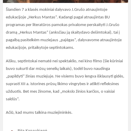
Šiandien 7 a klasės mokiniai dalyvavo J.Grušo atnaujintoje
edukacijoje „Herkus Mantas“. Kadangi pagal atnaujintas BU
programas per literatūros pamokas privalome perskaityti J.Grušo
dramą „Herkus Mantas“ (anksčiau ją skaitydavo dešimtokai), tai į
pagalbą pasitelkėm muziejaus „pajėgas“, dalyvavome atnaujintoje
edukacijoje, pritaikytoje septintokams.
Aišku, septintokai nematė nei spektaklio, nei kino filmo (šie kūriniai
buvo sukurti dar mūsų senelių laikais), todėl buvo naudinga
„papildyti“ žinias muziejuje. Ne visiems buvo lengva išklausyti gidės,
suprasti XII a. istorines prūsų likimo vingrybes ir atlikti refleksines
užduotis. Bet mes žinome, kad „mokslo žinios karčios, o vaisiai
saldūs“.
Ačiū, kad mums talkina muziejininkės.
Rita Kanaukienė