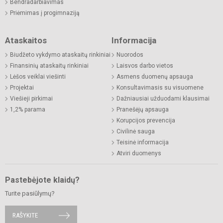
Bendradarbiavimas
Priėmimas į progimnaziją
Ataskaitos
Informacija
Biudžeto vykdymo ataskaitų rinkiniai
Nuorodos
Finansinių ataskaitų rinkiniai
Laisvos darbo vietos
Lėšos veiklai viešinti
Asmens duomenų apsauga
Projektai
Konsultavimasis su visuomene
Viešieji pirkimai
Dažniausiai užduodami klausimai
1,2% parama
Pranešėjų apsauga
Korupcijos prevencija
Civilinė sauga
Teisinė informacija
Atviri duomenys
Pastebėjote klaidų?
Turite pasiūlymų?
RAŠYKITE