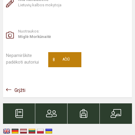
Lietuvių kalbos mokytoja
Nuotraukos:
Miglė Morkūnaitė
Nepamirškite
8
AČIŪ
padėkoti autoriui
Grįžti