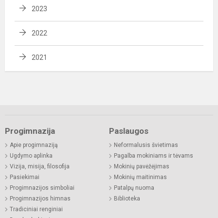
2023
2022
2021
Progimnazija
Paslaugos
Apie progimnaziją
Neformalusis švietimas
Ugdymo aplinka
Pagalba mokiniams ir tėvams
Vizija, misija, filosofija
Mokinių pavėžėjimas
Pasiekimai
Mokinių maitinimas
Progimnazijos simboliai
Patalpų nuoma
Progimnazijos himnas
Biblioteka
Tradiciniai renginiai