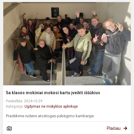
5
k
m
m
k
į
i
5a klasės mokiniai mokėsi kartu įveikti iššūkius
Paskelbta: 2024-10-29
Kategorija:
Ugdymas ne mokyklos aplinkoje
Pradėkime rudens atostogas pabėgimo kambaryje.
Plačiau