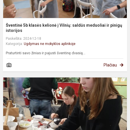
pi
Šventinė 5b klasės kelionė į Vilnių: saldūs meduoliai ir pinigų
istorijos
Paskelbta: 2024-12-18
Kategorija:
Ugdymas ne mokyklos aplinkoje
Praturtinti savo žinias ir pajusti šventinę dvasią...
Plačiau
M
n
k
ž
f
s
p