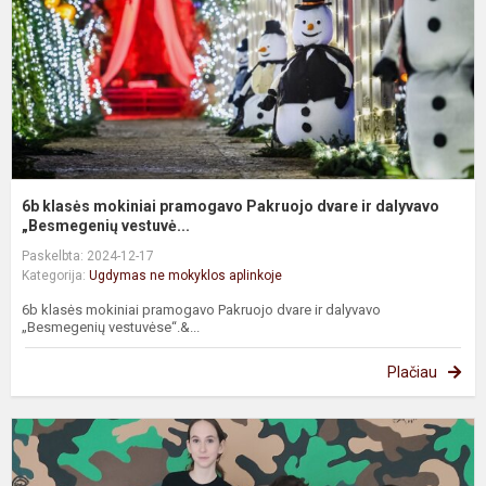
d
ir
d
„B
6b klasės mokiniai pramogavo Pakruojo dvare ir dalyvavo
„Besmegenių vestuvė...
Paskelbta: 2024-12-17
Kategorija:
Ugdymas ne mokyklos aplinkoje
6b klasės mokiniai pramogavo Pakruojo dvare ir dalyvavo
„Besmegenių vestuvėse“.&...
Plačiau
8
k
m