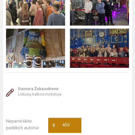
Dainora Žukauskienė
Lietuvių kalbos mokytoja
Nepamirškite
8
AČIŪ
padėkoti autoriui