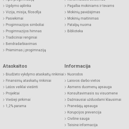
Ugdymo aplinka
Pagalba mokiniams ir tėvams
Vizija, misija, filosofija
Mokinių pavėžėjimas
Pasiekimai
Mokinių maitinimas
Progimnazijos simboliai
Patalpų nuoma
Progimnazijos himnas
Biblioteka
Tradiciniai renginiai
Bendradarbiavimas
Priėmimas į progimnaziją
Ataskaitos
Informacija
Biudžeto vykdymo ataskaitų rinkiniai
Nuorodos
Finansinių ataskaitų rinkiniai
Laisvos darbo vietos
Lėšos veiklai viešinti
Asmens duomenų apsauga
Projektai
Konsultavimasis su visuomene
Viešieji pirkimai
Dažniausiai užduodami klausimai
1,2% parama
Pranešėjų apsauga
Korupcijos prevencija
Civilinė sauga
Teisinė informacija