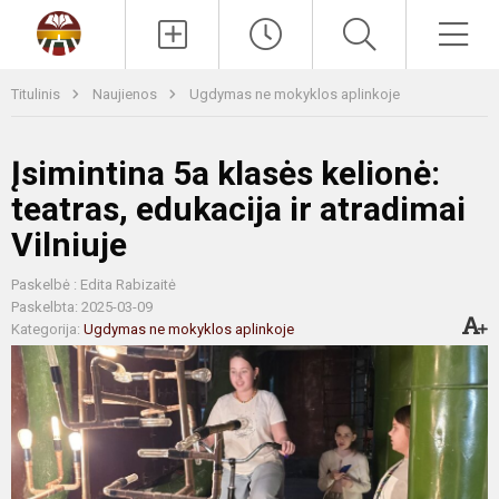
Paieška
Men
Titulinis
Naujienos
Ugdymas ne mokyklos aplinkoje
Įsimintina 5a klasės kelionė:
teatras, edukacija ir atradimai
Vilniuje
Paskelbė : Edita Rabizaitė
Paskelbta: 2025-03-09
Kategorija:
Ugdymas ne mokyklos aplinkoje