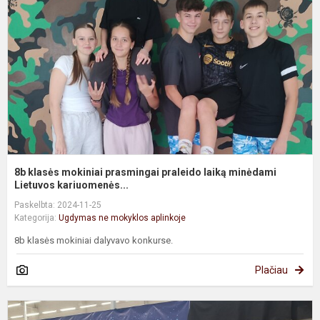
p
p
l
m
Li
8b klasės mokiniai prasmingai praleido laiką minėdami
Lietuvos kariuomenės...
Paskelbta: 2024-11-25
Kategorija:
Ugdymas ne mokyklos aplinkoje
8b klasės mokiniai dalyvavo konkurse.
Plačiau
5