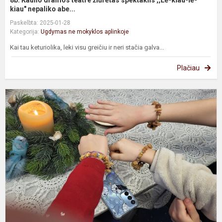
8b: Kauno dramos teatre žiūrėtas spektaklis ,,Lė-kiau-lė-
kiau" nepaliko abe...
Paskelbta: 2025-01-28
Kategorija:
Ugdymas ne mokyklos aplinkoje
Kai tau keturiolika, leki visu greičiu ir neri stačia galva...
Plačiau
N
k
k
į
R
d
l
ir
k.