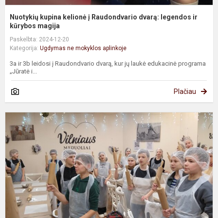
Nuotykių kupina kelionė į Raudondvario dvarą: legendos ir
kūrybos magija
Paskelbta: 2024-12-20
Kategorija:
Ugdymas ne mokyklos aplinkoje
3a ir 3b leidosi į Raudondvario dvarą, kur jų laukė edukacinė programa
„Jūratė i...
Plačiau
Š
5
k
k
į
V
s
m
ir