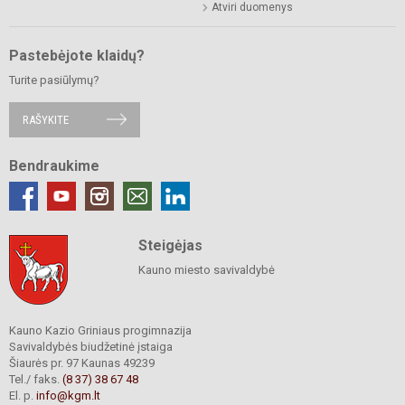
Atviri duomenys
Pastebėjote klaidų?
Turite pasiūlymų?
RAŠYKITE
Bendraukime
Steigėjas
Kauno miesto savivaldybė
Kauno Kazio Griniaus progimnazija
Savivaldybės biudžetinė įstaiga
Šiaurės pr. 97 Kaunas 49239
Tel./ faks.
(8 37) 38 67 48
El. p.
info@kgm.lt