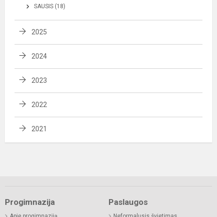
SAUSIS (18)
2025
2024
2023
2022
2021
Progimnazija
Paslaugos
Apie progimnaziją
Neformalusis švietimas