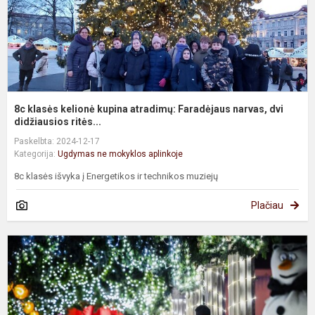
n
d
d.
8c klasės kelionė kupina atradimų: Faradėjaus narvas, dvi
didžiausios ritės...
Paskelbta: 2024-12-17
Kategorija:
Ugdymas ne mokyklos aplinkoje
8c klasės išvyka į Energetikos ir technikos muziejų
Plačiau
6
k
m
p
P