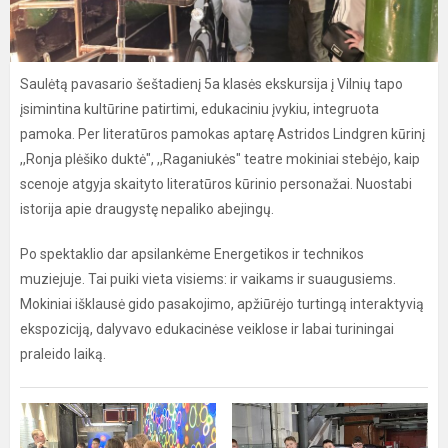
Saulėtą pavasario šeštadienį 5a klasės ekskursija į Vilnių tapo
įsimintina kultūrine patirtimi, edukaciniu įvykiu, integruota
pamoka. Per literatūros pamokas aptarę Astridos Lindgren kūrinį
,,Ronja plėšiko duktė", ,,Raganiukės" teatre mokiniai stebėjo, kaip
scenoje atgyja skaityto literatūros kūrinio personažai. Nuostabi
istorija apie draugystę nepaliko abejingų.
Po spektaklio dar apsilankėme Energetikos ir technikos
muziejuje. Tai puiki vieta visiems: ir vaikams ir suaugusiems.
Mokiniai išklausė gido pasakojimo, apžiūrėjo turtingą interaktyvią
ekspoziciją, dalyvavo edukacinėse veiklose ir labai turiningai
praleido laiką.