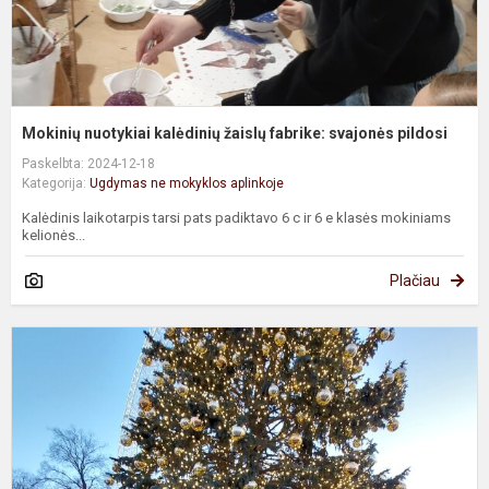
Mokinių nuotykiai kalėdinių žaislų fabrike: svajonės pildosi
Paskelbta: 2024-12-18
Kategorija:
Ugdymas ne mokyklos aplinkoje
Kalėdinis laikotarpis tarsi pats padiktavo 6 c ir 6 e klasės mokiniams
kelionės...
Plačiau
8
k
k
k
a
F