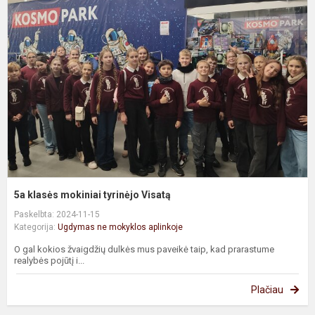
k
m
t
V
5a klasės mokiniai tyrinėjo Visatą
Paskelbta: 2024-11-15
Kategorija:
Ugdymas ne mokyklos aplinkoje
O gal kokios žvaigdžių dulkės mus paveikė taip, kad prarastume
realybės pojūtį i...
Plačiau