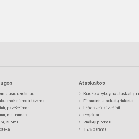
augos
Ataskaitos
rmalusis švietimas
Biudžeto vykdymo ataskaitų rin
lba mokiniams ir tėvams
Finansinių ataskaitų rinkiniai
nių pavėžėjimas
Lėšos veiklai viešinti
nių maitinimas
Projektai
alpų nuoma
Viešieji pirkimai
ioteka
1,2% parama