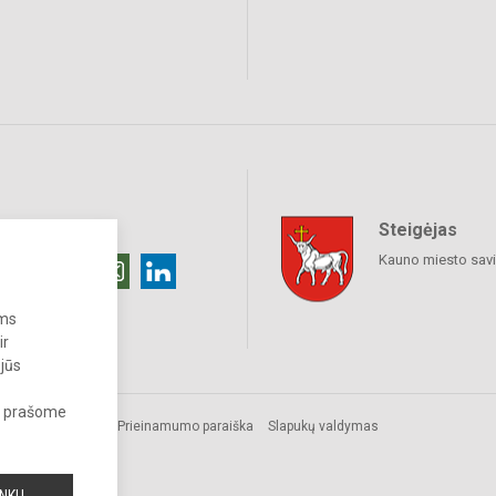
Steigėjas
raukime
Kauno miesto sav
ums
ir
 jūs
s, prašome
Prieinamumo paraiška
Slapukų valdymas
a.
INKU