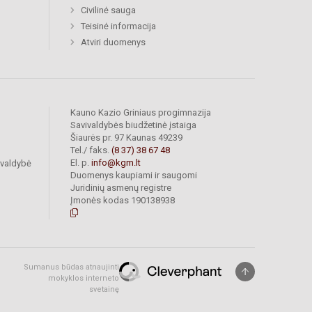
Civilinė sauga
Teisinė informacija
Atviri duomenys
Kauno Kazio Griniaus progimnazija
Savivaldybės biudžetinė įstaiga
Šiaurės pr. 97 Kaunas 49239
Tel./ faks.
(8 37) 38 67 48
El. p.
info@kgm.lt
ivaldybė
Duomenys kaupiami ir saugomi
Juridinių asmenų registre
Įmonės kodas 190138938
Sumanus būdas atnaujinti
mokyklos interneto
svetainę