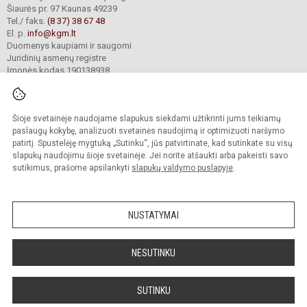
Šiaurės pr. 97 Kaunas 49239
Tel./ faks.
(8 37) 38 67 48
El. p.
info@kgm.lt
Duomenys kaupiami ir saugomi
Juridinių asmenų registre
Įmonės kodas 190138938
Šioje svetainėje naudojame slapukus siekdami užtikrinti jums teikiamų
© 2024. Kauno Kazio Griniaus progimnazija. Visos teisės saugomos.
Kopijuoti turinį be raštiško progimnazijos sutikimo griežtai draudžiama.
paslaugų kokybę, analizuoti svetainės naudojimą ir optimizuoti naršymo
patirtį. Spustelėję mygtuką „Sutinku“, jūs patvirtinate, kad sutinkate su visų
Prieinamumo paraiška
Slapukų valdymas
slapukų naudojimu šioje svetainėje. Jei norite atšaukti arba pakeisti savo
sutikimus, prašome apsilankyti
slapukų valdymo puslapyje
.
Sumanus būdas atnaujinti
mokyklos interneto
svetainę
NUSTATYMAI
NESUTINKU
SUTINKU