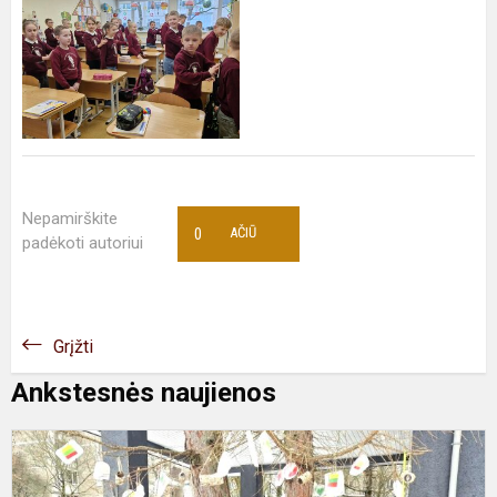
Nepamirškite
0
AČIŪ
padėkoti autoriui
Grįžti
Ankstesnės naujienos
T
d
L