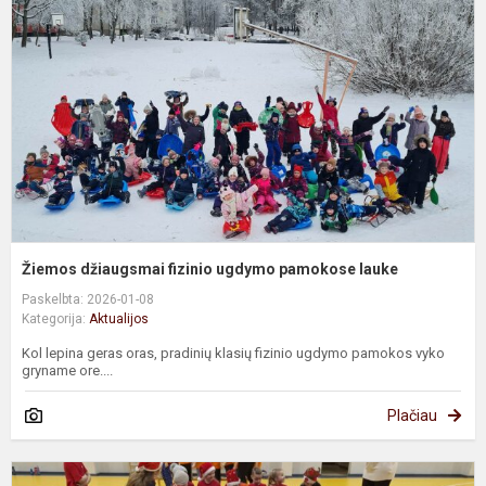
f
u
p
l
Žiemos džiaugsmai fizinio ugdymo pamokose lauke
Paskelbta: 2026-01-08
Kategorija:
Aktualijos
Kol lepina geras oras, pradinių klasių fizinio ugdymo pamokos vyko
gryname ore....
Plačiau
Š