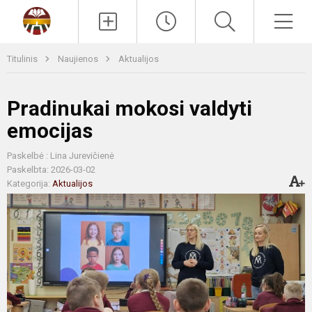
Paieška
Men
Titulinis
Naujienos
Aktualijos
Pradinukai mokosi valdyti
emocijas
Paskelbė : Lina Jurevičienė
Paskelbta: 2026-03-02
Kategorija:
Aktualijos