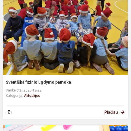
f
u
p
Šventiška fizinio ugdymo pamoka
Paskelbta: 2025-12-22
Kategorija:
Aktualijos
Plačiau
„