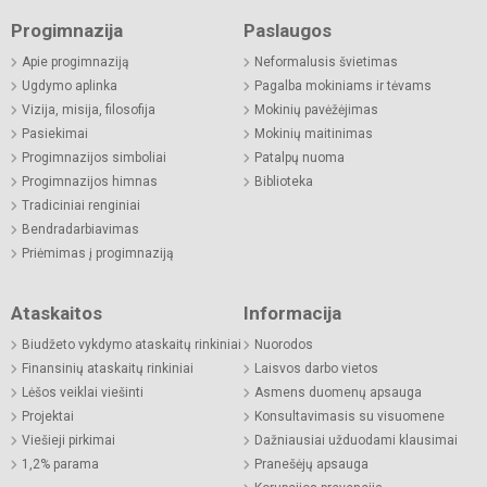
Progimnazija
Paslaugos
Apie progimnaziją
Neformalusis švietimas
Ugdymo aplinka
Pagalba mokiniams ir tėvams
Vizija, misija, filosofija
Mokinių pavėžėjimas
Pasiekimai
Mokinių maitinimas
Progimnazijos simboliai
Patalpų nuoma
Progimnazijos himnas
Biblioteka
Tradiciniai renginiai
Bendradarbiavimas
Priėmimas į progimnaziją
Ataskaitos
Informacija
Biudžeto vykdymo ataskaitų rinkiniai
Nuorodos
Finansinių ataskaitų rinkiniai
Laisvos darbo vietos
Lėšos veiklai viešinti
Asmens duomenų apsauga
Projektai
Konsultavimasis su visuomene
Viešieji pirkimai
Dažniausiai užduodami klausimai
1,2% parama
Pranešėjų apsauga