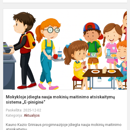
M
į
n
m
m
a
si
Mokykloje įdiegta nauja mokinių maitinimo atsiskaitymų
sistema „E-piniginė“
Paskelbta: 2025-12-02
Kategorija:
Aktualijos
Kauno Kazio Griniaus progimnazijoje įdiegta nauja mokinių maitinimo
atsiskaitymų...