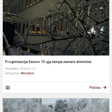
1
ą
t
n
a
Progimnazija Sausio 13-ąją tampa namais atminčiai
Paskelbta: 2026-01-13
Kategorija:
Aktualijos
Plačiau
Ž
d