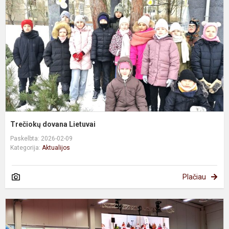
Trečiokų dovana Lietuvai
Paskelbta: 2026-02-09
Kategorija:
Aktualijos
Plačiau
Š
d
p