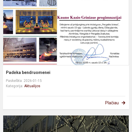
Padėka bendruomenei
Paskelbta: 2026-01-15
Kategorija:
Aktualijos
Plačiau
P
S