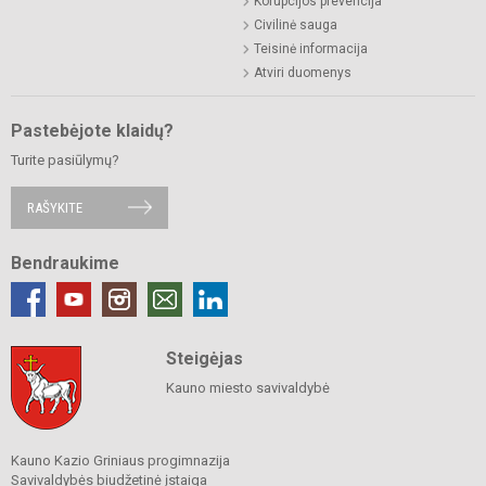
Korupcijos prevencija
Civilinė sauga
Teisinė informacija
Atviri duomenys
Pastebėjote klaidų?
Turite pasiūlymų?
RAŠYKITE
Bendraukime
Steigėjas
Kauno miesto savivaldybė
Kauno Kazio Griniaus progimnazija
Savivaldybės biudžetinė įstaiga