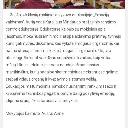
3e, 4a, 4b klasių mokiniai dalyvavo edukacijoje ,,Emocijų
valdymas”, kurią vedė Karaliaus Mindaugo profesinio rengimo
centro edukatorės. Edukatorės kalbėjo su mokiniais apie
jausmus, mokė nusiraminimo ir atsipalaidavimo pratimų, tyrinėjo
kūno galimybes, diskutavo, kas vyksta žmogaus organizme, kai
patiria stresą ar nerimą, kokie žmogaus organai ir už ką yra
atsakingi. Siekiant vaizdžiau supažindinti vaikus, kaip veikia
mūsų kūnas, edukacijos metu naudojo išmaniuosius
marškinėlius, kurių pagalba skaitmeniniuose ekranuose galime
stebėti vidaus organų ir kvėpavimo sistemos veiklą.
Edukacijos metu mokiniai išmoko nusiraminti rankų masažo ir
kvėpavimo technikos pagalba, patyrė daug pozytivių emocijų,
stiprino draugiškus tarpusavio santykius.
Mokytojos Laimutė, Aušra, Anna