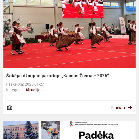
„
Ž
–
2
Šokėjai džiugino parodoje „Kaunas Žiema – 2026“
Paskelbta: 2026-01-27
Kategorija:
Aktualijos
Plačiau
P
b