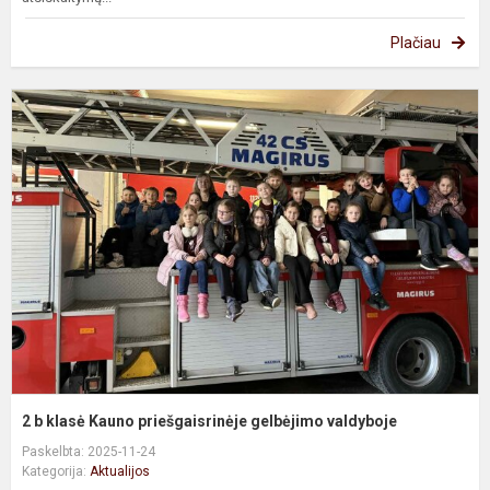
Plačiau
2
b
k
K
p
g
v
2 b klasė Kauno priešgaisrinėje gelbėjimo valdyboje
Paskelbta: 2025-11-24
Kategorija:
Aktualijos