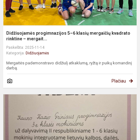
Didžiuojamės progimnazijos 5–6 klasių mergaičių kvadrato
rinktine – mergait...
Paskelbta: 2025-11-14
Kategorija:
Didžiuojamės
Mergaitės pademonstravo didžiulį atkaklumą, ryžtą ir puikų komandinį
darbą.
Plačiau
T
r
1
6
k
m