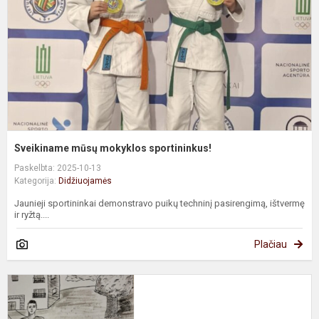
Sveikiname mūsų mokyklos sportininkus!
Paskelbta: 2025-10-13
Kategorija:
Didžiuojamės
Jaunieji sportininkai demonstravo puikų techninį pasirengimą, ištvermę
ir ryžtą....
Plačiau
M
d
e