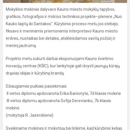
Mokyklos mokinės dalyvavo Kauno miesto mokyklų tapybos,
grafikos, fotografijos ir mišrios technikos projekte–plenere „Nuo
Kauko laiptų iki Santakos“. Kūrybinio proceso metu jos stebėjo,
fiksavo ir meninėmis priemonėmis interpretavo Kauno miesto
erdves, nuotaikas bei detales, atskleisdamos savitą požiūrį ir
meninį jautrumą.
Projekto metu sukurti darbai eksponuojami Kauno švietimo
inovacijų centras (KŠIC), kur lankytojai gali išvysti jaunųjų kūrėjų
drąsias idėjas ir kūrybinę brandą.
Džiaugiamės puikiais pasiekimais:
II vietos diplomu apdovanota Erika Banionytė, 7d klasės mokinė
III vietos diplomu apdovanota Sofija Derevianko, 7b klasės
mokinė
(mokytoja R. Jazerskienė)
Sveikiname mokines ir mokytoją bei linkime, kad kūrybinis kelias