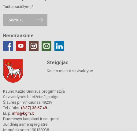
Turite pasiūlymų?
RAŠYKITE
Bendraukime
Steigėjas
Kauno miesto savivaldybė
Kauno Kazio Griniaus progimnazija
Savivaldybės biudžetinė įstaiga
Šiaurės pr. 97 Kaunas 49239
Tel./ faks.
(8 37) 38 67 48
El. p.
info@kgm.lt
Duomenys kaupiami ir saugomi
Juridinių asmenų registre
Įmonės kodas 190138938