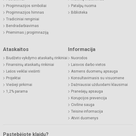
Progimnazijos simboliai
Patalpų nuoma
Progimnazijos himnas
Biblioteka
Tradiciniai renginiai
Bendradarbiavimas
Priėmimas į progimnaziją
Ataskaitos
Informacija
Biudžeto vykdymo ataskaitų rinkiniai
Nuorodos
Finansinių ataskaitų rinkiniai
Laisvos darbo vietos
Lėšos veiklai viešinti
Asmens duomenų apsauga
Projektai
Konsultavimasis su visuomene
Viešieji pirkimai
Dažniausiai užduodami klausimai
1,2% parama
Pranešėjų apsauga
Korupcijos prevencija
Civilinė sauga
Teisinė informacija
Atviri duomenys
Pastebėjote klaidų?