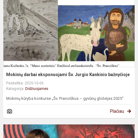
Š
J
K
b
Mokinių darbai eksponuojami Šv. Jurgio Kankinio bažnyčioje
Paskelbta: 2025-10-06
Kategorija:
Didžiuojamės
Mokinių kūryba konkurse „Šv. Pranciškus – gyvūnų globėjas 2025“
Plačiau
B
B