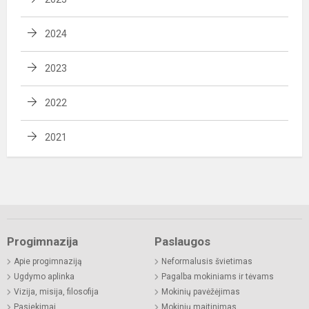
2024
2023
2022
2021
Progimnazija
Paslaugos
Apie progimnaziją
Neformalusis švietimas
Ugdymo aplinka
Pagalba mokiniams ir tėvams
Vizija, misija, filosofija
Mokinių pavėžėjimas
Pasiekimai
Mokinių maitinimas