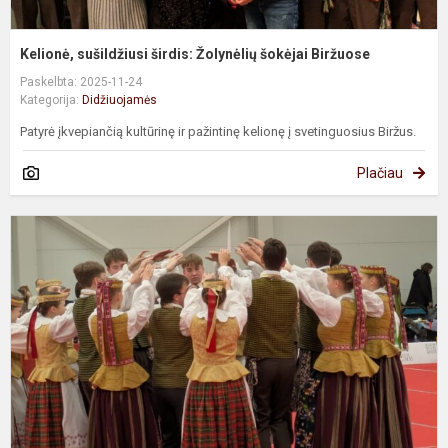
Kelionė, sušildžiusi širdis: Žolynėlių šokėjai Biržuose
Paskelbta: 2025-11-24
Kategorija:
Didžiuojamės
Patyrė įkvepiančią kultūrinę ir pažintinę kelionę į svetinguosius Biržus.
Plačiau
„
p
t
p
–
š
r
į
pa