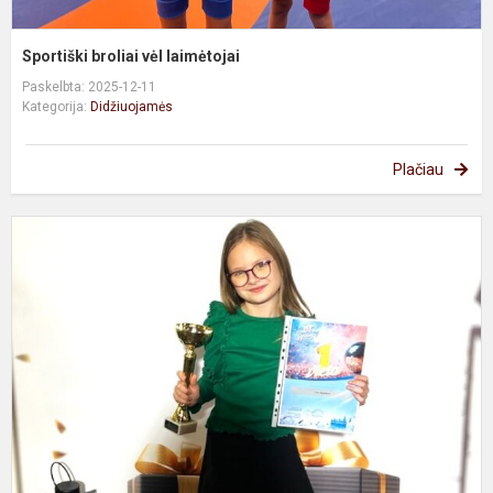
Sportiški broliai vėl laimėtojai
Paskelbta: 2025-12-11
Kategorija:
Didžiuojamės
Plačiau
D
l