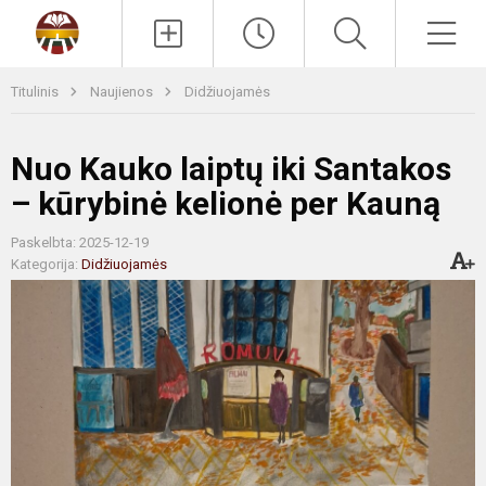
Paieška
Men
Titulinis
Naujienos
Didžiuojamės
Nuo Kauko laiptų iki Santakos
– kūrybinė kelionė per Kauną
Paskelbta: 2025-12-19
Kategorija:
Didžiuojamės