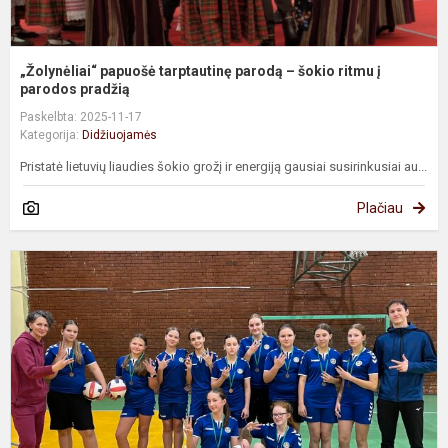
„Žolynėliai“ papuošė tarptautinę parodą – šokio ritmu į
parodos pradžią
Paskelbta: 2025-11-17
Kategorija:
Didžiuojamės
Pristatė lietuvių liaudies šokio grožį ir energiją gausiai susirinkusiai au...
Plačiau
D
p
5
6
k
m
k
ri.