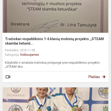
p
,
Trečiokai respublikinio 1-6 klasių mokinių projekto ,,STEAM
skamba lietuviš...
Paskelbta: 2025-11-08
Kategorija:
Didžiuojamės
Kūrybiški ir smalsūs trečiokai prisijungė prie respublikinio projekto
„STEAM ska...
Plačiau
S
m
m
s