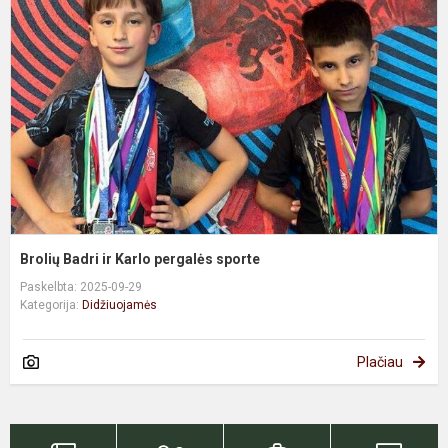
ir
K
p
s
Brolių Badri ir Karlo pergalės sporte
Paskelbta: 2025-09-29
Kategorija:
Didžiuojamės
Plačiau