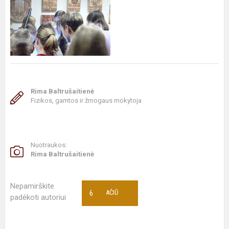
Rima Baltrušaitienė
Fizikos, gamtos ir žmogaus mokytoja
Nuotraukos:
Rima Baltrušaitienė
Nepamirškite
6
AČIŪ
padėkoti autoriui