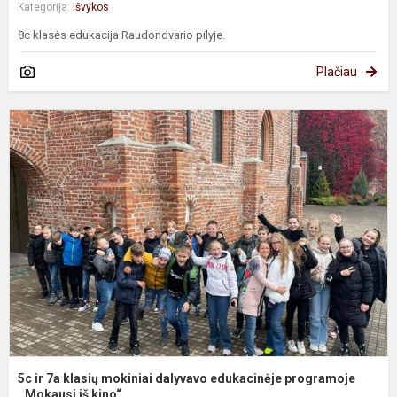
Kategorija:
Išvykos
8c klasės edukacija Raudondvario pilyje.
Plačiau
5
ir
7
k
m
d
e
p
,,.
5c ir 7a klasių mokiniai dalyvavo edukacinėje programoje
,,Mokausi iš kino“