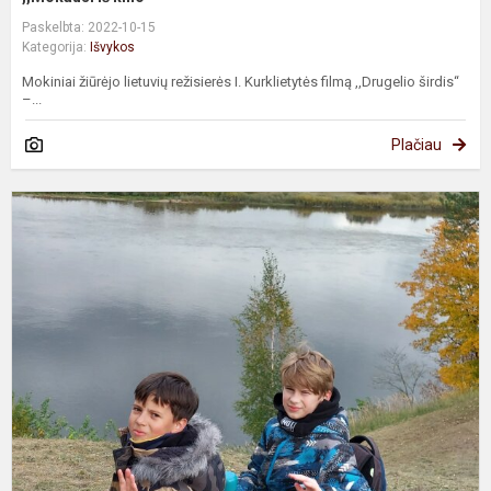
Paskelbta: 2022-10-15
Kategorija:
Išvykos
Mokiniai žiūrėjo lietuvių režisierės I. Kurklietytės filmą ,,Drugelio širdis“
–...
Plačiau
6
k
k
p
S
k