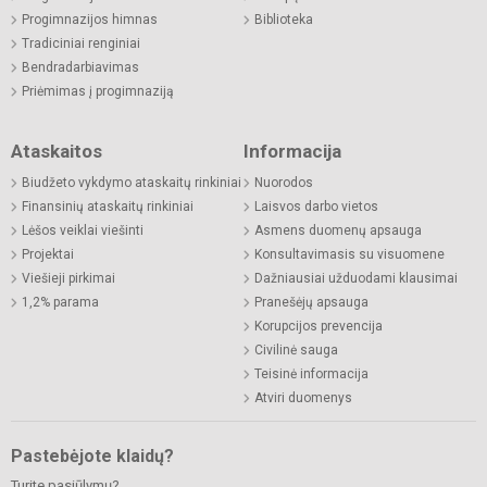
Progimnazijos himnas
Biblioteka
Tradiciniai renginiai
Bendradarbiavimas
Priėmimas į progimnaziją
Ataskaitos
Informacija
Biudžeto vykdymo ataskaitų rinkiniai
Nuorodos
Finansinių ataskaitų rinkiniai
Laisvos darbo vietos
Lėšos veiklai viešinti
Asmens duomenų apsauga
Projektai
Konsultavimasis su visuomene
Viešieji pirkimai
Dažniausiai užduodami klausimai
1,2% parama
Pranešėjų apsauga
Korupcijos prevencija
Civilinė sauga
Teisinė informacija
Atviri duomenys
Pastebėjote klaidų?
Turite pasiūlymų?