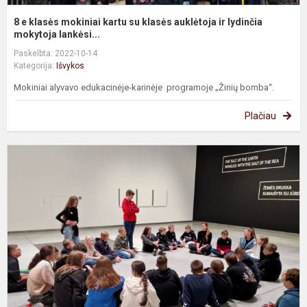
8 e klasės mokiniai kartu su klasės auklėtoja ir lydinčia
mokytoja lankėsi...
Paskelbta: 2022-10-14
Kategorija:
Išvykos
Mokiniai alyvavo edukacinėje-karinėje programoje „Žinių bomba“.
Plačiau
6
e
d
p
V