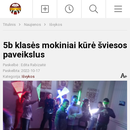
Paieška
Men
Titulinis
Naujienos
Išvykos
5b klasės mokiniai kūrė šviesos
paveikslus
Paskelbė : Edita Rabizaitė
Paskelbta: 2022-10-17
Kategorija:
Išvykos