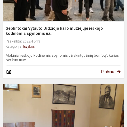
Septintokai Vytauto Didžiojo karo muziejuje ieškojo
kodinėmis spynomis už...
Paskelbta: 2022-10-13
Kategorija:
Išvykos
Mokiniai ieškojo kodinėmis spynomis užrakintų „žinių bombų“, kurias
per kuo trum...
Plačiau
5
k
v
B
ir
V