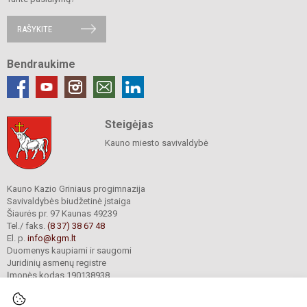
RAŠYKITE
Bendraukime
Steigėjas
Kauno miesto savivaldybė
Kauno Kazio Griniaus progimnazija
Savivaldybės biudžetinė įstaiga
Šiaurės pr. 97 Kaunas 49239
Tel./ faks.
(8 37) 38 67 48
El. p.
info@kgm.lt
Duomenys kaupiami ir saugomi
Juridinių asmenų registre
Įmonės kodas 190138938