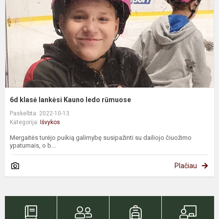
l
r
6d klasė lankėsi Kauno ledo rūmuose
Paskelbta: 2022-10-13
Kategorija:
Išvykos
Mergaitės turėjo puikią galimybę susipažinti su dailiojo čiuožimo
ypatumais, o b...
Plačiau