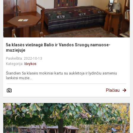
S
n
m
5a klasės viešnagė Balio ir Vandos Sruogų namuose-
muziejuje
Paskelbta: 2022-10-13
Kategorija:
Išvykos
Šiandien 5a klasės mokiniai kartu su auklėtoja ir lydinčiu asmeniu
lankėsi muzie...
Plačiau
A
i