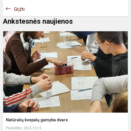
Grįžti
Ankstesnės naujienos
N
k
g
d
Natūralių kvepalų gamyba dvare
Paskelbta: 2022-10-16