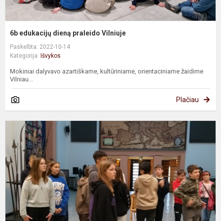
6b edukacijų dieną praleido Vilniuje
Paskelbta: 2022-10-14
Kategorija:
Išvykos
Mokiniai dalyvavo azartiškame, kultūriniame, orientaciniame žaidime
Vilniau...
Plačiau
S
V
D
k
m
i
k