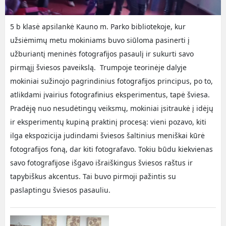
5 b klasė apsilankė Kauno m. Parko bibliotekoje, kur
užsiėmimų metu mokiniams buvo siūloma pasinerti į
užburiantį meninės fotografijos pasaulį ir sukurti savo
pirmąjį šviesos paveikslą. Trumpoje teorinėje dalyje
mokiniai sužinojo pagrindinius fotografijos principus, po to,
atlikdami įvairius fotografinius eksperimentus, tapė šviesa.
Pradėję nuo nesudėtingų veiksmų, mokiniai įsitraukė į idėjų
ir eksperimentų kupiną praktinį procesą: vieni pozavo, kiti
ilga ekspozicija judindami šviesos šaltinius meniškai kūrė
fotografijos foną, dar kiti fotografavo. Tokiu būdu kiekvienas
savo fotografijose išgavo išraiškingus šviesos raštus ir
tapybiškus akcentus. Tai buvo pirmoji pažintis su
paslaptingu šviesos pasauliu.