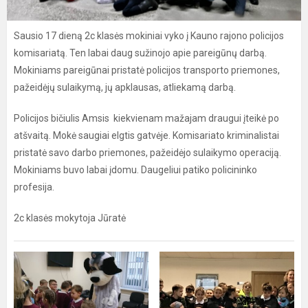
Sausio 17 dieną 2c klasės mokiniai vyko į Kauno rajono policijos
komisariatą. Ten labai daug sužinojo apie pareigūnų darbą.
Mokiniams pareigūnai pristatė policijos transporto priemones,
pažeidėjų sulaikymą, jų apklausas, atliekamą darbą.
Policijos bičiulis Amsis kiekvienam mažajam draugui įteikė po
atšvaitą. Mokė saugiai elgtis gatvėje. Komisariato kriminalistai
pristatė savo darbo priemones, pažeidėjo sulaikymo operaciją.
Mokiniams buvo labai įdomu. Daugeliui patiko policininko
profesija.
2c klasės mokytoja Jūratė