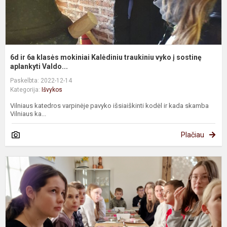
į
s
6d ir 6a klasės mokiniai Kalėdiniu traukiniu vyko į sostinę
aplankyti Valdo...
Paskelbta: 2022-12-14
Kategorija:
Išvykos
Vilniaus katedros varpinėje pavyko išsiaiškinti kodėl ir kada skamba
Vilniaus ka...
Plačiau
6
k
m
R
d
g