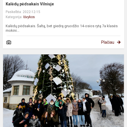
Kalėdų pėdsakais Vilniuje
Paskelbta: 2022-12-15
Kategorija:
Išvykos
Kalėdų pėdsakais. Šaltą, bet giedrą gruodžio 14-osios rytą 7a klasės
mokini...
Plačiau
K
i
į
R