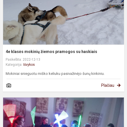
s
h
4e klasės mokinių žiemos pramogos su haskiais
Paskelbta: 2022-12-13
Kategorija:
Išvykos
Mokiniai snieguotu miško keliuku pasivažinėjo šunų kinkiniu.
Plačiau
5
k
m
k