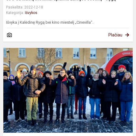
Paskelbta: 2022-12-18
Kategorija:
Išvykos
Išvyka į Kalėdinę Rygą bei kino miestelį „Cinevilla“.
Plačiau
K
p
V