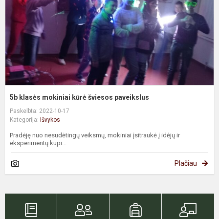
š
p
5b klasės mokiniai kūrė šviesos paveikslus
Paskelbta: 2022-10-17
Kategorija:
Išvykos
Pradėję nuo nesudėtingų veiksmų, mokiniai įsitraukė į idėjų ir
eksperimentų kupi...
Plačiau