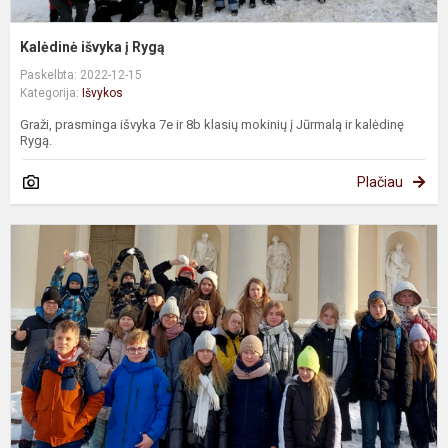
Kalėdinė išvyka į Rygą
Paskelbta: 2022-12-15
Kategorija:
Išvykos
Graži, prasminga išvyka 7e ir 8b klasių mokinių į Jūrmalą ir kalėdinę
Rygą.
Plačiau
6
k
v
V