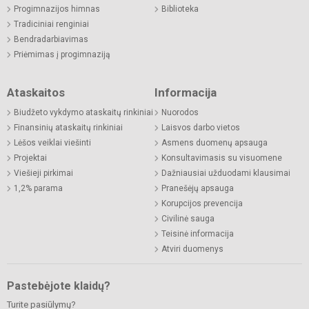
Progimnazijos himnas
Biblioteka
Tradiciniai renginiai
Bendradarbiavimas
Priėmimas į progimnaziją
Ataskaitos
Informacija
Biudžeto vykdymo ataskaitų rinkiniai
Nuorodos
Finansinių ataskaitų rinkiniai
Laisvos darbo vietos
Lėšos veiklai viešinti
Asmens duomenų apsauga
Projektai
Konsultavimasis su visuomene
Viešieji pirkimai
Dažniausiai užduodami klausimai
1,2% parama
Pranešėjų apsauga
Korupcijos prevencija
Civilinė sauga
Teisinė informacija
Atviri duomenys
Pastebėjote klaidų?
Turite pasiūlymų?