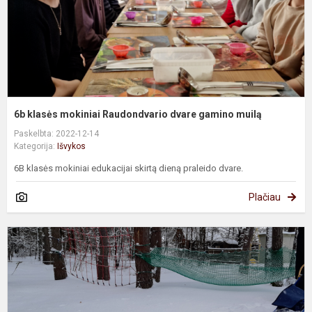
m
6b klasės mokiniai Raudondvario dvare gamino muilą
Paskelbta: 2022-12-14
Kategorija:
Išvykos
6B klasės mokiniai edukacijai skirtą dieną praleido dvare.
Plačiau
4
k
m
ž
p