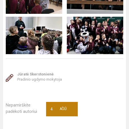
Jūratė Skerstonienė
Pradinio ugdymo mokytoja
Nepamirškite
4
AČIŪ
padėkoti autoriui