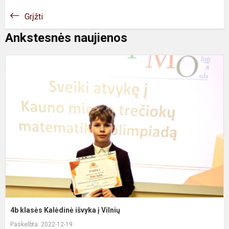
Grįžti
Ankstesnės naujienos
4
k
K
i
į
V
4b klasės Kalėdinė išvyka į Vilnių
Paskelbta: 2022-12-19