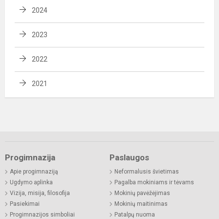
2024
2023
2022
2021
Progimnazija
Paslaugos
Apie progimnaziją
Neformalusis švietimas
Ugdymo aplinka
Pagalba mokiniams ir tėvams
Vizija, misija, filosofija
Mokinių pavėžėjimas
Pasiekimai
Mokinių maitinimas
Progimnazijos simboliai
Patalpų nuoma