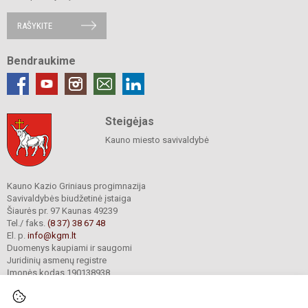
RAŠYKITE
Bendraukime
Steigėjas
Kauno miesto savivaldybė
Kauno Kazio Griniaus progimnazija
Savivaldybės biudžetinė įstaiga
Šiaurės pr. 97 Kaunas 49239
Tel./ faks.
(8 37) 38 67 48
El. p.
info@kgm.lt
Duomenys kaupiami ir saugomi
Juridinių asmenų registre
Įmonės kodas 190138938