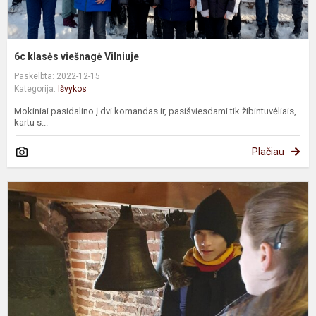
6c klasės viešnagė Vilniuje
Paskelbta: 2022-12-15
Kategorija:
Išvykos
Mokiniai pasidalino į dvi komandas ir, pasišviesdami tik žibintuvėliais,
kartu s...
Plačiau
6
ir
6
k
m
K
t
v