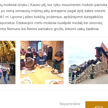
asių mokiniai išvyko į Kauno pilį, kur vyko visuomenės mokslo pamoka.
 po vieną seniausių mūrinių pilių antrajame pagal dydį šalies mieste.
361 m. Lipome į pilies bokštą, požemius, apžiūrėjome kunigaikščio
sponatus. Edukacijos metu mokiniai nusilipdė medalį bei senovinį
antis Nemuno bei Neries santakos grožis, linksmi vaikų žaidimai.
Nepamirškite
4
AČIŪ