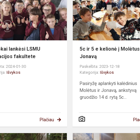
LSMU
Farmacijos
fakultete
kai lankėsi LSMU
5c ir 5 e kelionė į Molėtus
cijos fakultete
Jonavą
ta: 2024-01-30
Paskelbta: 2023-12-18
ija:
Išvykos
Kategorija:
Išvykos
Pasiryžę aplankyti kalėdinius
Molėtus ir Jonavą, ankstyvą
gruodžio 14 d. rytą 5c...
Plačiau
Pla
1e