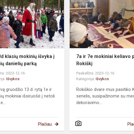
ir
3d
klasių
mokinių
išvyka
į
Perlinių
danielių
3d klasių mokinių išvyka į
7a ir 7e mokiniai keliavo 
parką
ių danielių parką
Rokiškį
ta: 2023-12-16
Paskelbta: 2023-12-16
ija:
Išvykos
Kategorija:
Išvykos
vą gruodžio 13 d. rytą 1e ir
Rokiškio dvare mus pasitiko 
ių mokiniai išsiruošė į netoli
senelis, susipažinome su me
e...
dekoravimo...
Plačiau
Pla