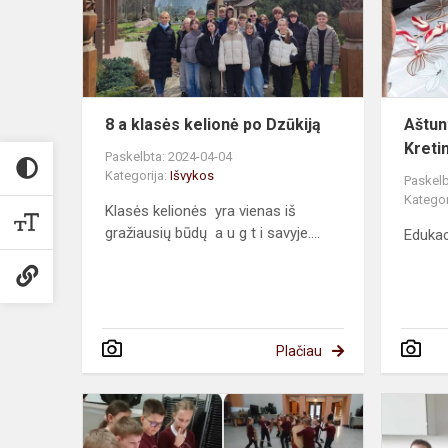
po
Dzūkiją
8 a klasės kelionė po Dzūkiją
Aštun
Kreti
Paskelbta: 2024-04-04
Kategorija:
Išvykos
Paskelb
Kategor
Klasės kelionės yra vienas iš
gražiausių būdų a u g t i savyje....
Edukac
Plačiau
Edukacija
Vytauto