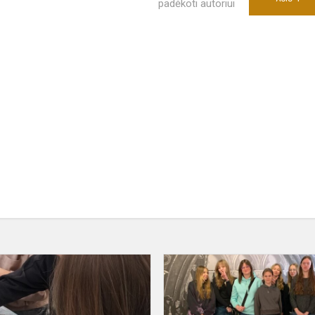
padėkoti autoriui
Aštuntokų
edukacijos
Kretingoje