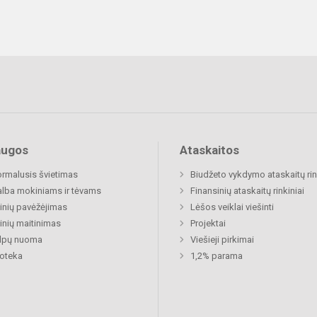
augos
Ataskaitos
rmalusis švietimas
Biudžeto vykdymo ataskaitų rin
lba mokiniams ir tėvams
Finansinių ataskaitų rinkiniai
nių pavėžėjimas
Lėšos veiklai viešinti
nių maitinimas
Projektai
alpų nuoma
Viešieji pirkimai
ioteka
1,2% parama