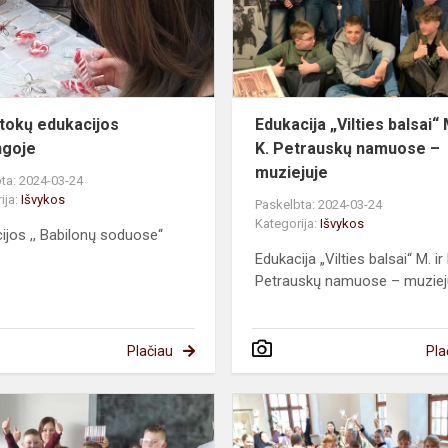
tokų edukacijos
Edukacija „Vilties balsai“ 
ngoje
K. Petrauskų namuose –
muziejuje
ta: 2024-03-24
ija:
Išvykos
Paskelbta: 2024-03-24
Kategorija:
Išvykos
ijos ,, Babilonų soduose‘‘
Edukacija „Vilties balsai“ M. ir 
Petrauskų namuose – muziej
Plačiau
Pla
Pirmokai
lankėsi