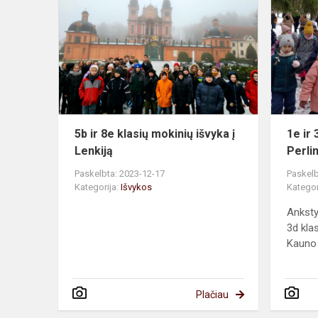
ir
8e
klasių
mokinių
išvyka
į
Lenkiją
5b ir 8e klasių mokinių išvyka į
1e ir 
Lenkiją
Perlin
Paskelbta: 2023-12-17
Paskelb
Kategorija:
Išvykos
Kategor
Anksty
3d klas
Kauno 
Plačiau