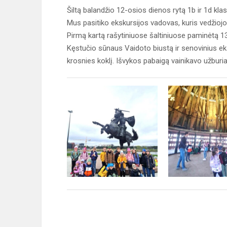
Šiltą balandžio 12-osios dienos rytą 1b ir 1d kl
Mus pasitiko ekskursijos vadovas, kuris vedžiojo
Pirmą kartą rašytiniuose šaltiniuose paminėtą 1
Kęstučio sūnaus Vaidoto biustą ir senovinius ek
krosnies koklį. Išvykos pabaigą vainikavo užburi