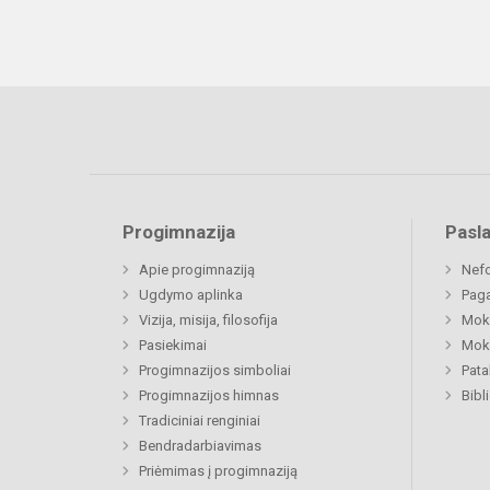
Progimnazija
Pasl
Apie progimnaziją
Nefo
Ugdymo aplinka
Paga
Vizija, misija, filosofija
Moki
Pasiekimai
Moki
Progimnazijos simboliai
Pat
Progimnazijos himnas
Bibl
Tradiciniai renginiai
Bendradarbiavimas
Priėmimas į progimnaziją