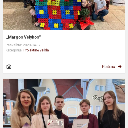
,,Margos Velykos"
Paskelbta: 2023-04-07
Kategorija:
Projektinė veikla
Plačiau
T
m
v
b
d
m