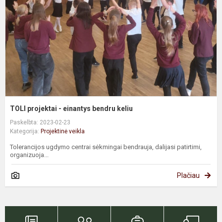
b
k
TOLI projektai - einantys bendru keliu
Paskelbta: 2023-02-23
Kategorija:
Projektinė veikla
Tolerancijos ugdymo centrai sėkmingai bendrauja, dalijasi patirtimi,
organizuoja...
Plačiau