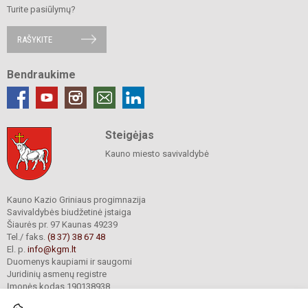
Turite pasiūlymų?
RAŠYKITE
Bendraukime
Steigėjas
Kauno miesto savivaldybė
Kauno Kazio Griniaus progimnazija
Savivaldybės biudžetinė įstaiga
Šiaurės pr. 97 Kaunas 49239
Tel./ faks.
(8 37) 38 67 48
El. p.
info@kgm.lt
Duomenys kaupiami ir saugomi
Juridinių asmenų registre
Įmonės kodas 190138938