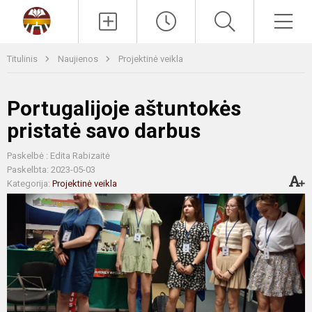
Paieška
Men
Titulinis
Naujienos
Projektinė veikla
Portugalijoje aštuntokės
pristatė savo darbus
Paskelbė : Edita Rabizaitė
Paskelbta: 2023-05-03
Kategorija:
Projektinė veikla