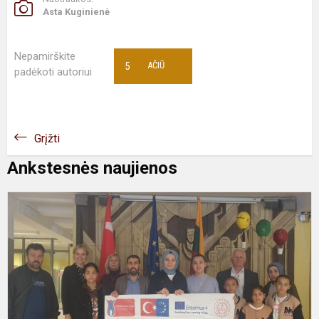
Asta Kuginienė
Nepamirškite
5
AČIŪ
padėkoti autoriui
Grįžti
Ankstesnės naujienos
P
E
p
d