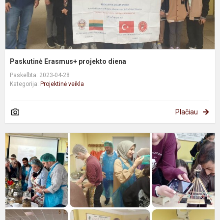
Paskutinė Erasmus+ projekto diena
Paskelbta: 2023-04-28
Kategorija:
Projektinė veikla
Plačiau
E
p
t
d