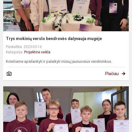
Trys mokinių verslo bendrovės dalyvauja mugėje
Paskelbta: 2023-03-16
Kategorija:
Projektinė veikla
Kviečiame apsilankyti ir palaikyti mūsų jaunuosius verslininkus.
Plačiau
M
m
ir
b
s
s
k