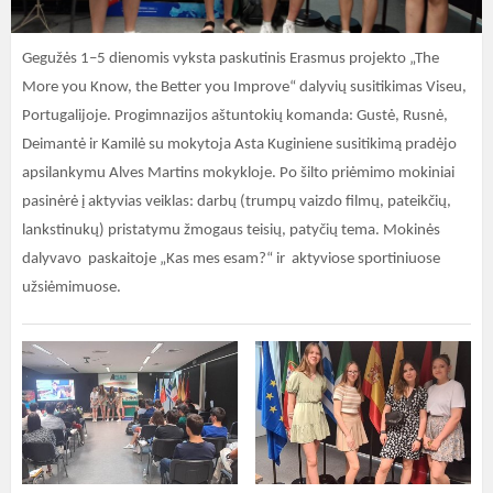
Gegužės 1–5 dienomis vyksta paskutinis Erasmus projekto „The
More you Know, the Better you Improve“ dalyvių susitikimas Viseu,
Portugalijoje. Progimnazijos aštuntokių komanda: Gustė, Rusnė,
Deimantė ir Kamilė su mokytoja Asta Kuginiene susitikimą pradėjo
apsilankymu Alves Martins mokykloje. Po šilto priėmimo mokiniai
pasinėrė į aktyvias veiklas: darbų (trumpų vaizdo filmų, pateikčių,
lankstinukų) pristatymu žmogaus teisių, patyčių tema. Mokinės
dalyvavo paskaitoje „Kas mes esam?“ ir aktyviose sportiniuose
užsiėmimuose.