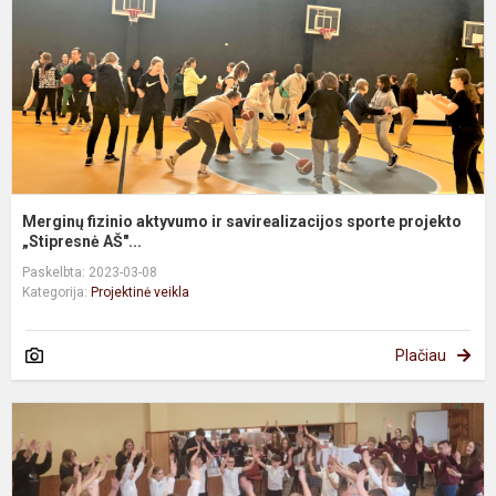
s
s
p
Merginų fizinio aktyvumo ir savirealizacijos sporte projekto
„Stipresnė AŠ"...
Paskelbta: 2023-03-08
Kategorija:
Projektinė veikla
Plačiau
T
p
-
e