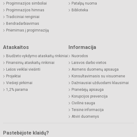
Progimnazijos simboliai
Patalpų nuoma
Progimnazijos himnas
Biblioteka
Tradiciniai renginiai
Bendradarbiavimas
Priėmimas į progimnaziją
Ataskaitos
Informacija
Biudžeto vykdymo ataskaitų rinkiniai
Nuorodos
Finansinių ataskaitų rinkiniai
Laisvos darbo vietos
Lėšos veiklai viešinti
Asmens duomenų apsauga
Projektai
Konsultavimasis su visuomene
Viešieji pirkimai
Dažniausiai užduodami klausimai
1,2% parama
Pranešėjų apsauga
Korupcijos prevencija
Civilinė sauga
Teisinė informacija
Atviri duomenys
Pastebėjote klaidų?