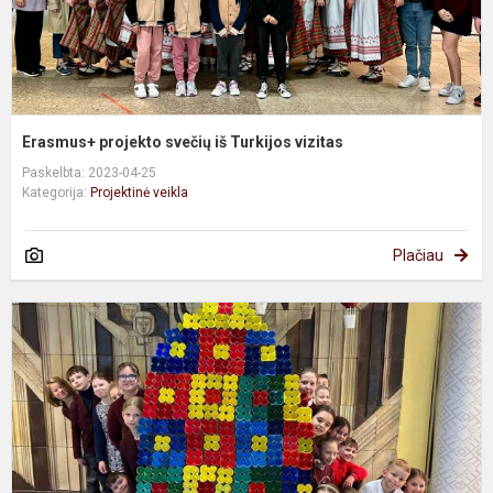
Erasmus+ projekto svečių iš Turkijos vizitas
Paskelbta: 2023-04-25
Kategorija:
Projektinė veikla
Plačiau
,
V