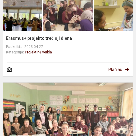
Erasmus+ projekto trečioji diena
Paskelbta: 2023-04-27
Kategorija:
Projektinė veikla
Plačiau
S
i
T
v
P
d
v