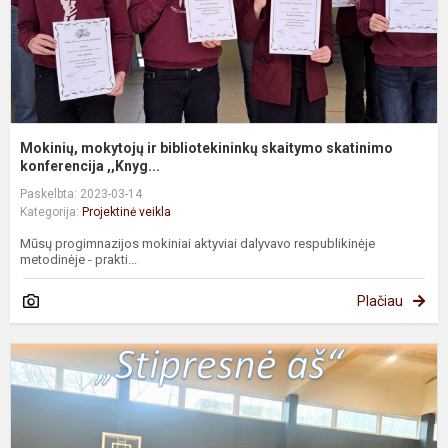
Mokinių, mokytojų ir bibliotekininkų skaitymo skatinimo
konferencija ,,Knyg...
Paskelbta: 2023-03-14
Kategorija:
Projektinė veikla
Mūsų progimnazijos mokiniai aktyviai dalyvavo respublikinėje
metodinėje - prakti...
Plačiau
M
f
a
ir