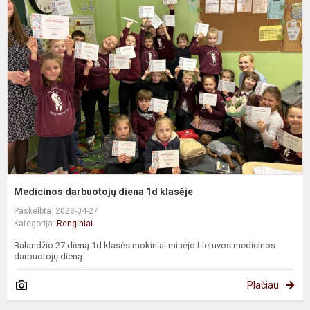
d
d
1
k
Medicinos darbuotojų diena 1d klasėje
Paskelbta: 2023-04-27
Kategorija:
Renginiai
Balandžio 27 dieną 1d klasės mokiniai minėjo Lietuvos medicinos
darbuotojų dieną...
Plačiau