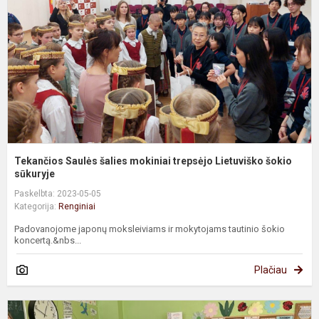
m
t
L
š
Tekančios Saulės šalies mokiniai trepsėjo Lietuviško šokio
sūkuryje
Paskelbta: 2023-05-05
Kategorija:
Renginiai
Padovanojome japonų moksleiviams ir mokytojams tautinio šokio
koncertą.&nbs...
Plačiau
M