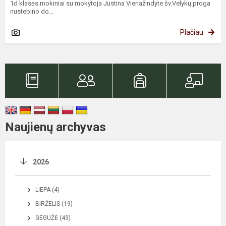
1d klasės mokiniai su mokytoja Justina Vienažindyte šv.Velykų proga
nustebino do...
Plačiau
Naujienų archyvas
2026
LIEPA (4)
BIRŽELIS (19)
GEGUŽĖ (43)