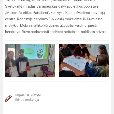
Birželio 6 dieną, ketvirtadienį, 6c klasės mokiniai Gabrielė
Svetokaitė ir Tadas Varanauskas dalyvavo etikos popietėje
„Mokomės etikos žaisdami“, kuri vyko Kauno švietimo inovacijų
centre. Renginyje dalyvavo 5-6 klasių moksleiviai iš 14 miesto
mokyklų. Mokiniai atliko kūrybines užduotis, vaidino, piešė,
bendravo. Buvo apdovanoti padėkos raštais bei saldžiais prizais.
Nijolė Grikietytė
Etikos mokytoja