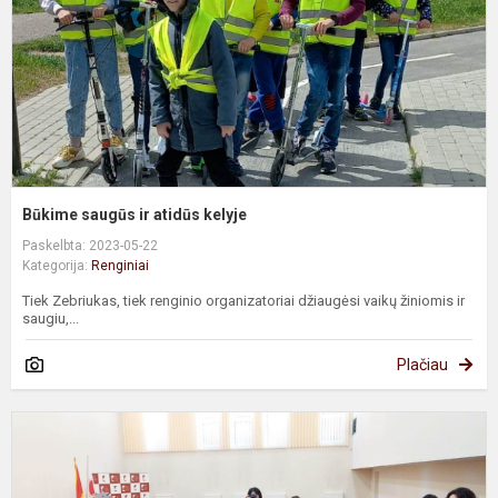
Būkime saugūs ir atidūs kelyje
Paskelbta: 2023-05-22
Kategorija:
Renginiai
Tiek Zebriukas, tiek renginio organizatoriai džiaugėsi vaikų žiniomis ir
saugiu,...
Plačiau
T
S
š