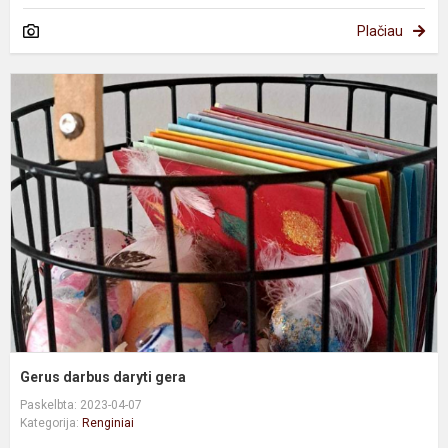
Plačiau
G
d
d
g
Gerus darbus daryti gera
Paskelbta: 2023-04-07
Kategorija:
Renginiai