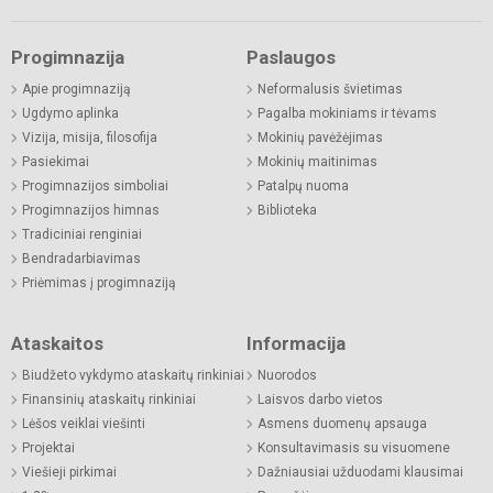
Progimnazija
Paslaugos
Apie progimnaziją
Neformalusis švietimas
Ugdymo aplinka
Pagalba mokiniams ir tėvams
Vizija, misija, filosofija
Mokinių pavėžėjimas
Pasiekimai
Mokinių maitinimas
Progimnazijos simboliai
Patalpų nuoma
Progimnazijos himnas
Biblioteka
Tradiciniai renginiai
Bendradarbiavimas
Priėmimas į progimnaziją
Ataskaitos
Informacija
Biudžeto vykdymo ataskaitų rinkiniai
Nuorodos
Finansinių ataskaitų rinkiniai
Laisvos darbo vietos
Lėšos veiklai viešinti
Asmens duomenų apsauga
Projektai
Konsultavimasis su visuomene
Viešieji pirkimai
Dažniausiai užduodami klausimai