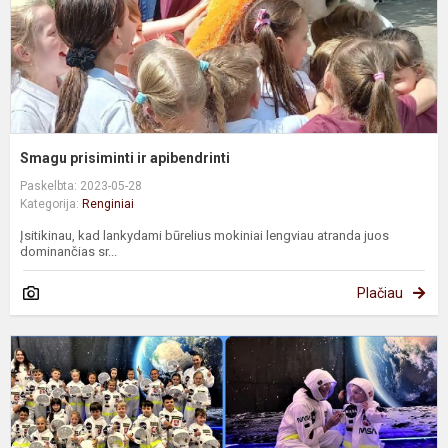
Smagu prisiminti ir apibendrinti
Paskelbta: 2023-05-28
Kategorija:
Renginiai
Įsitikinau, kad lankydami būrelius mokiniai lengviau atranda juos
dominančias sr...
Plačiau
„
s
v