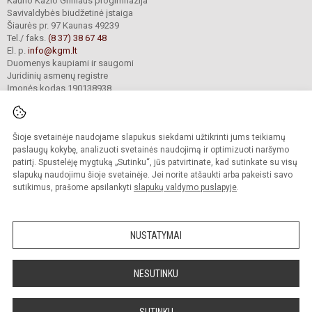
Kauno Kazio Griniaus progimnazija
Savivaldybės biudžetinė įstaiga
Šiaurės pr. 97 Kaunas 49239
Tel./ faks.
(8 37) 38 67 48
El. p.
info@kgm.lt
Duomenys kaupiami ir saugomi
Juridinių asmenų registre
Įmonės kodas 190138938
Šioje svetainėje naudojame slapukus siekdami užtikrinti jums teikiamų
© 2024. Kauno Kazio Griniaus progimnazija. Visos teisės saugomos.
Kopijuoti turinį be raštiško progimnazijos sutikimo griežtai draudžiama.
paslaugų kokybę, analizuoti svetainės naudojimą ir optimizuoti naršymo
patirtį. Spustelėję mygtuką „Sutinku“, jūs patvirtinate, kad sutinkate su visų
Prieinamumo paraiška
Slapukų valdymas
slapukų naudojimu šioje svetainėje. Jei norite atšaukti arba pakeisti savo
sutikimus, prašome apsilankyti
slapukų valdymo puslapyje
.
Sumanus būdas atnaujinti
mokyklos interneto
svetainę
NUSTATYMAI
NESUTINKU
SUTINKU