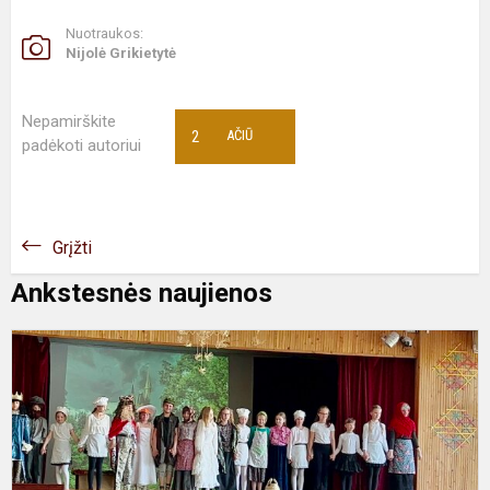
Nuotraukos:
Nijolė Grikietytė
Nepamirškite
2
AČIŪ
padėkoti autoriui
Grįžti
Ankstesnės naujienos
T
–
p
u
p