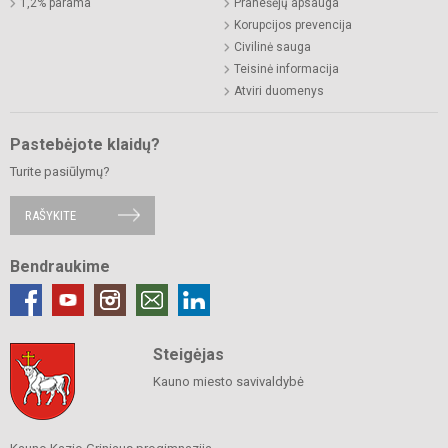
1,2% parama
Pranešėjų apsauga
Korupcijos prevencija
Civilinė sauga
Teisinė informacija
Atviri duomenys
Pastebėjote klaidų?
Turite pasiūlymų?
RAŠYKITE
Bendraukime
Steigėjas
Kauno miesto savivaldybė