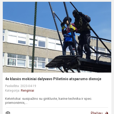
4
k
m
d
P
a
d
4e klasės mokiniai dalyvavo Pilietinio atsparumo dienoje
Paskelbta: 2023-04-19
Kategorija:
Renginiai
Ketvirtokai susipažino su ginkluote, karine technika ir spec.
priemonėmis,...
Plačiau