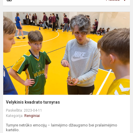
V
k
t
Velykinis kvadrato turnyras
Paskelbta: 2023-04-11
Kategorija:
Renginiai
Turnyre netrūko emocijų – laimėjimo džiaugsmo bei pralaimėjimo
kartėlio.